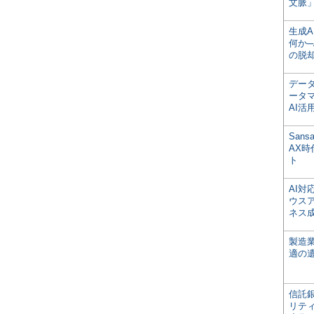
文脈」
生成
何か─
の脱
デー
ータ
AI活
San
AX
ト
AI
ウス
ネス
製造
適の
信託銀
リテ