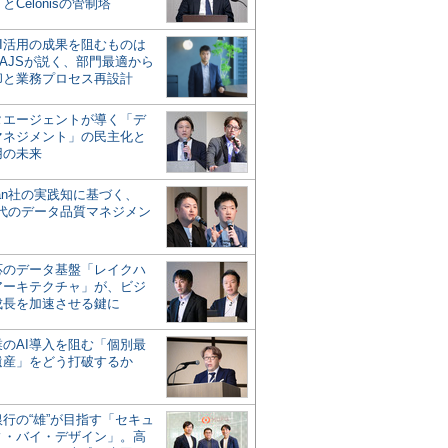
とCelonisの管制塔
AI活用の成果を阻むものは
AJSが説く、部門最適から
却と業務プロセス再設計
タエージェントが導く「デ
マネジメント」の民主化と
用の未来
san社の実践知に基づく、
時代のデータ品質マネジメン
対応のデータ基盤「レイクハ
アーキテクチャ」が、ビジ
成長を加速させる鍵に
業のAI導入を阻む「個別最
遺産」をどう打破するか
行の“雄”が目指す「セキュ
ィ・バイ・デザイン」。高