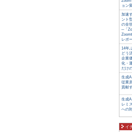
Zoo
ョン変
加速す
ント
の全
─「Z
Zoomt
レポ
14
どう
企業
化・
だけの
生成A
従業
貢献す
生成
レミ
への
イ