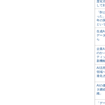
度化
して
「BI
った
年の
とい
生成
デー
ら
企業A
のか─
ティ
新機
AI
領域
進化
AI
タ継
織」
「デ