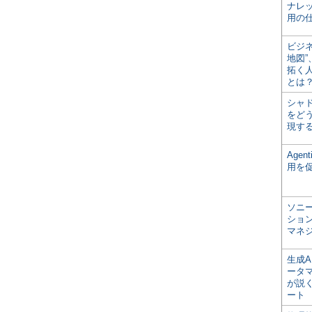
ナレ
用の仕
ビジ
地図
拓く
とは
シャ
をどう
現す
Age
用を
ソニ
ショ
マネ
生成
ータ
が説く
ート