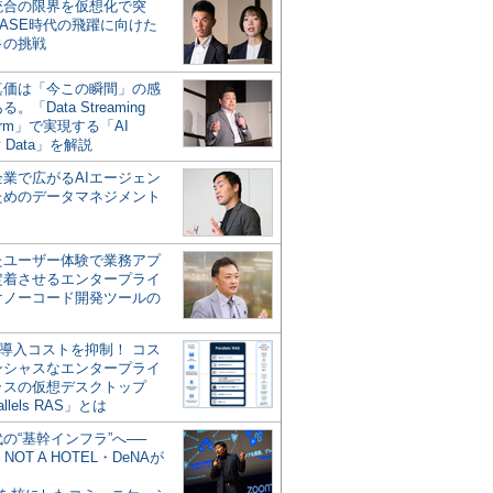
統合の限界を仮想化で突
ASE時代の飛躍に向けた
キの挑戦
の真価は「今この瞬間」の感
。「Data Streaming
form」で実現する「AI
y Data」を解説
企業で広がるAIエージェン
ためのデータマネジメント
？
たユーザー体験で業務アプ
定着させるエンタープライ
けノーコード開発ツールの
の導入コストを抑制！ コス
ンシャスなエンタープライ
ラスの仮想デスクトップ
allels RAS」とは
代の“基幹インフラ”へ──
NOT A HOTEL・DeNAが