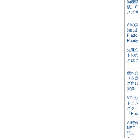
物理
破。C
スズ
AI
知にある
Plat
Read
先進
トの
とは
優れ
リを
ズ向
実像
VDI
トコ
ズク
「Par
AI時
NEC・
語る