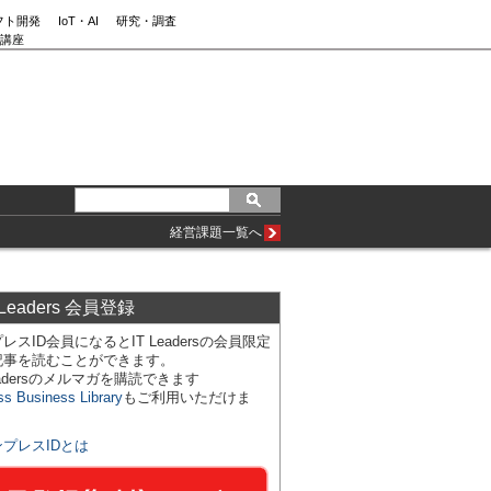
フト開発
IoT・AI
研究・調査
講座
経営課題一覧へ
 Leaders 会員登録
レスID会員になるとIT Leadersの会員限定
記事を読むことができます。
Leadersのメルマガを購読できます
ss Business Library
もご利用いただけま
ンプレスIDとは