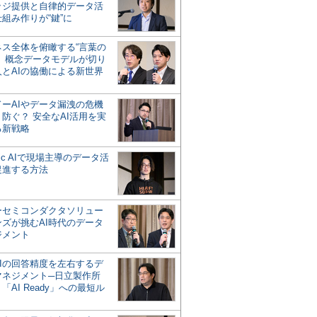
ッジ提供と自律的データ活
組み作りが“鍵”に
ネス全体を俯瞰する“言葉の
”、概念データモデルが切り
人とAIの協働による新世界
？
ドーAIやデータ漏洩の危機
防ぐ？ 安全なAI活用を実
る新戦略
ntic AIで現場主導のデータ活
促進する方法
ーセミコンダクタソリュー
ンズが挑むAI時代のデータ
ジメント
AIの回答精度を左右するデ
マネジメント─日立製作所
「AI Ready」への最短ル