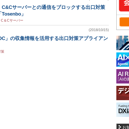
、C&Cサーバーとの通信をブロックする出口対策
osenbo」
/
C＆Cサーバー
(2018/10/15)
SOC」の収集情報を活用する出口対策アプライアン
対策
お