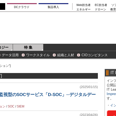
Web担当者
EC担当者
ソ
DCクラウド
製品導入
エネルギー
ドローン
教育
ロジー
特 集
データ活用
ワークスタイル
組織と人材
CIOコンピタンス
ション"]
IT
]
インプ
公開
(2025/01/15)
IT 
Impre
人監視型のSOCサービス「D-SOC」─デジタルデー
す。
・
イ
ョン
/
SOC
/
SIEM
(2023/04/26)