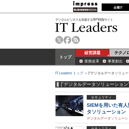
企業IT
デジタルビジネスを加速する専門情報サイト
経営課題
テクノ
トップ
業務改革
事業創出
IT Leaders トップ
＞ ["デジタルデータソリュー
["デジタルデータソリューション"
セキュリティ
SIEMを用いた有
タソリューション
デジタルデータソリューシ
セキュリティ