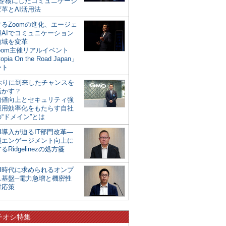
mを核にしたコミュニケーシ
革とAI活用法
るZoomの進化、エージェ
型AIでコミュニケーション
領域を変革
oom主催リアルイベント
opia On the Road Japan」
ート
年ぶりに到来したチャンスを
活かす？
価値向上とセキュリティ強
運用効率化をもたらす自社
“ドメイン”とは
I導入が迫るIT部門改革―
員エンゲージメント向上に
るRidgelinezの処方箋
AI時代に求められるオンプ
ス基盤─電力急増と機密性
対応策
チオシ特集