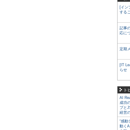
[イン
する
記事
応に
定期
[IT
らせ
ト
AI R
成功
プとJ
経営
“感動
動くA