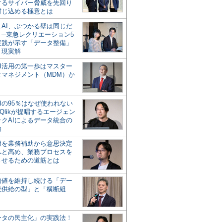
するサイバー脅威を先回り
封じ込める極意とは
とAI、ぶつかる壁は同じだ
」─東急レクリエーション5
実践が示す「データ整備」
う現実解
AI活用の第一歩はマスター
タマネジメント（MDM）か
Iの95％はなぜ使われない
Qlikが提唱するエージェン
ックAIによるデータ統合の
軸
活用を業務補助から意思決定
へと高め、業務プロセスを
させるための道筋とは
の価値を維持し続ける「デー
続供給の型」と「横断組
ータの民主化」の実践法！