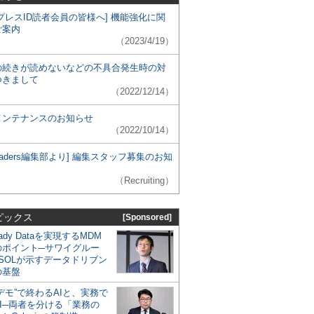
プレスID読者会員の皆様へ] 機能強化に関
ご案内
（2023/4/19）
の続きが読めないなどの不具合発生時の対
つきまして
（2022/12/14）
メンテナンスのお知らせ
（2022/10/14）
 Leaders編集部より] 編集スタッフ募集のお知
（Recruiting）
ピックス
[Sponsored]
eady Dataを実現するMDM
のポイント─サワイグルー
SOLが示すデータドリブン
の基盤
デモ”で終わるAIと、実務で
I─両者を分ける「業務の