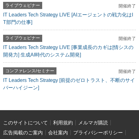
ライブウェビナー
開催終了
IT Leaders Tech Strategy LIVE [AIエージェントの戦力化はI
T部門の仕事]
ライブウェビナー
開催終了
IT Leaders Tech Strategy LIVE [事業成長のカギは[情シスの
開発力] 生成AI時代のシステム開発]
コンファレンス/セミナー
開催終了
IT Leaders Tech Strategy [前提のゼロトラスト、不断のサイ
バーハイジーン]
このサイトについて
利用規約
メルマガ購読
広告掲載のご案内
会社案内
プライバシーポリシー