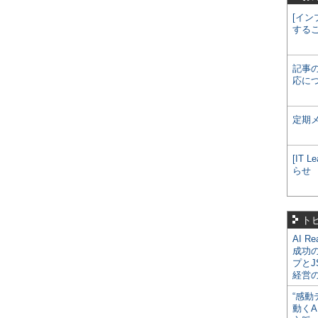
[イン
する
記事
応に
定期
[IT
らせ
ト
AI R
成功
プとJ
経営
“感動
動くA