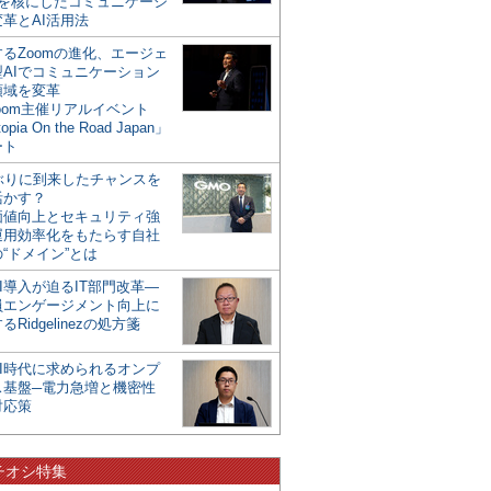
mを核にしたコミュニケーシ
革とAI活用法
るZoomの進化、エージェ
型AIでコミュニケーション
領域を変革
oom主催リアルイベント
opia On the Road Japan」
ート
年ぶりに到来したチャンスを
活かす？
価値向上とセキュリティ強
運用効率化をもたらす自社
“ドメイン”とは
I導入が迫るIT部門改革―
員エンゲージメント向上に
るRidgelinezの処方箋
AI時代に求められるオンプ
ス基盤─電力急増と機密性
対応策
チオシ特集