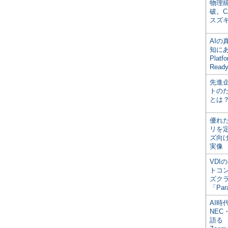
物理
破。C
スズ
AI
知にある
Plat
Read
先進
トの
とは
優れ
リを
ズ向
実像
VDI
トコ
ズク
「Par
AI時
NEC・
語る