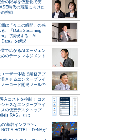
統合の限界を仮想化で突
ASE時代の飛躍に向けた
キの挑戦
の真価は「今この瞬間」の感
。「Data Streaming
form」で実現する「AI
y Data」を解説
企業で広がるAIエージェン
ためのデータマネジメント
？
たユーザー体験で業務アプ
定着させるエンタープライ
けノーコード開発ツールの
の導入コストを抑制！ コス
ンシャスなエンタープライ
ラスの仮想デスクトップ
allels RAS」とは
代の“基幹インフラ”へ──
NOT A HOTEL・DeNAが