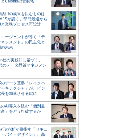
とCelonisの管制塔
AI活用の成果を阻むものは
AJSが説く、部門最適から
却と業務プロセス再設計
タエージェントが導く「デ
マネジメント」の民主化と
用の未来
san社の実践知に基づく、
時代のデータ品質マネジメン
対応のデータ基盤「レイクハ
アーキテクチャ」が、ビジ
成長を加速させる鍵に
業のAI導入を阻む「個別最
遺産」をどう打破するか
行の“雄”が目指す「セキュ
ィ・バイ・デザイン」。高