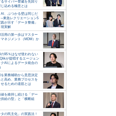
するサイバー脅威を先回り
封じ込める極意とは
とAI、ぶつかる壁は同じだ
」─東急レクリエーション5
実践が示す「データ整備」
う現実解
AI活用の第一歩はマスター
タマネジメント（MDM）か
Iの95％はなぜ使われない
Qlikが提唱するエージェン
ックAIによるデータ統合の
軸
活用を業務補助から意思決定
へと高め、業務プロセスを
させるための道筋とは
の価値を維持し続ける「デー
続供給の型」と「横断組
ータの民主化」の実践法！