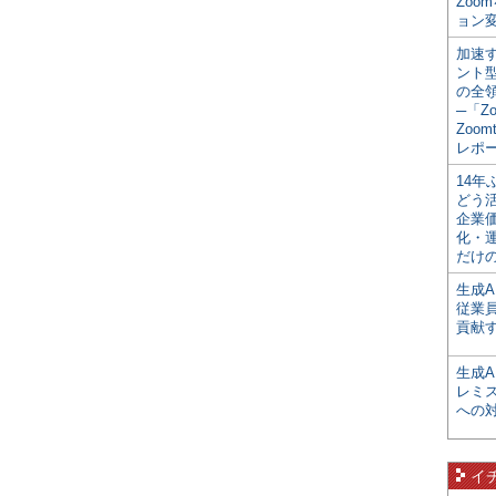
Zoo
ョン変
加速す
ント
の全
─「Z
Zoomt
レポ
14
どう
企業
化・
だけの
生成A
従業
貢献す
生成
レミ
への
イ