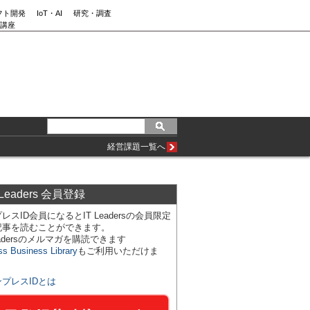
フト開発
IoT・AI
研究・調査
講座
経営課題一覧へ
 Leaders 会員登録
レスID会員になるとIT Leadersの会員限定
記事を読むことができます。
Leadersのメルマガを購読できます
ss Business Library
もご利用いただけま
ンプレスIDとは