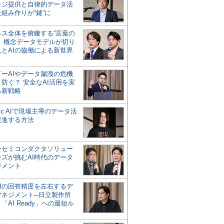
ッジ提供と自律的データ活
組み作りが“鍵”に
ネス全体を俯瞰する“言葉の
”、概念データモデルが切り
人とAIの協働による新世界
？
ドーAIやデータ漏洩の危機
防ぐ？ 安全なAI活用を実
る新戦略
ntic AIで現場主導のデータ活
促進する方法
ーセミコンダクタソリュー
ンズが挑むAI時代のデータ
ジメント
AIの回答精度を左右するデ
マネジメント─日立製作所
「AI Ready」への最短ル