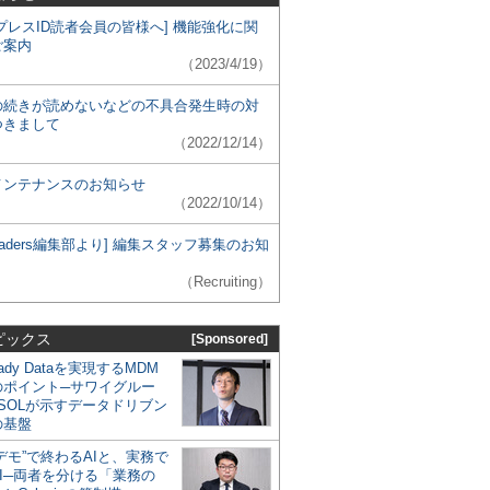
プレスID読者会員の皆様へ] 機能強化に関
ご案内
（2023/4/19）
の続きが読めないなどの不具合発生時の対
つきまして
（2022/12/14）
メンテナンスのお知らせ
（2022/10/14）
 Leaders編集部より] 編集スタッフ募集のお知
（Recruiting）
ピックス
[Sponsored]
eady Dataを実現するMDM
のポイント─サワイグルー
SOLが示すデータドリブン
の基盤
デモ”で終わるAIと、実務で
I─両者を分ける「業務の