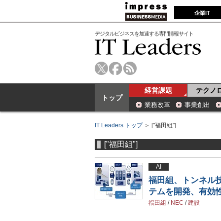
企業IT
デジタルビジネスを加速する専門情報サイト
経営課題
テクノ
トップ
業務改革
事業創出
IT Leaders トップ
＞ ["福田組"]
["福田組"]
AI
福田組、トンネル
テムを開発、有効
福田組
/
NEC
/
建設