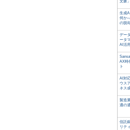
文脈」
生成
何か─
の脱
デー
ータ
AI活
San
AX
ト
AI
ウス
ネス
製造
適の
信託銀
リテ