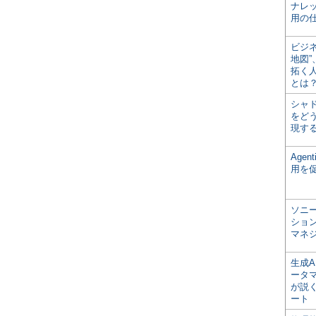
ナレ
用の仕
ビジ
地図
拓く
とは
シャ
をどう
現す
Age
用を
ソニ
ショ
マネ
生成
ータ
が説く
ート