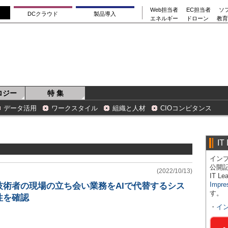
Web担当者
EC担当者
ソ
DCクラウド
製品導入
エネルギー
ドローン
教育
ロジー
特 集
データ活用
ワークスタイル
組織と人材
CIOコンピタンス
IT
インプ
公開
(2022/10/13)
IT 
Impre
技術者の現場の立ち会い業務をAIで代替するシス
す。
性を確認
・
イ