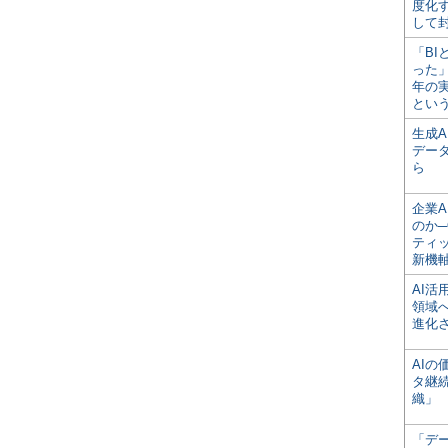
度化
して
「BI
った
年の
とい
生成
デー
ら
企業A
のか─
ティ
新機
AI
領域
進化
AI
タ継
織」
「デ