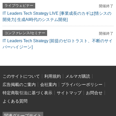
ライブウェビナー
開催終了
IT Leaders Tech Strategy LIVE [事業成長のカギは[情シスの
開発力] 生成AI時代のシステム開発]
コンファレンス/セミナー
開催終了
IT Leaders Tech Strategy [前提のゼロトラスト、不断のサイ
バーハイジーン]
このサイトについて
利用規約
メルマガ購読
広告掲載のご案内
会社案内
プライバシーポリシー
特定商取引法に基づく表示
サイトマップ
お問合せ
よくある質問
関連グループサイト