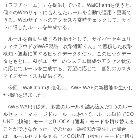
（ワフチャーム）」を提供している。WafCharmを使うと、
個々のWebサイトに合わせたルールを自動で適用・更新で
きる。Webサイトへのアクセスを常時チェックして、サイ
トに適したルールを生成する。
ルールを自動生成する仕掛けとして、サイバーセキュリ
ティクラウドがWAF製品「攻撃遮断くん」で蓄積した攻撃
検知・遮断に関するビックデータを使う。このビッグデー
タをもとに、AIがユーザーのシステム構成やアクセス状況
に応じてルールを生成する。要望に応じて、個別のカスタ
マイズサービスも提供する。
今回、WafCharmを強化し、AWS WAFの新機能を生かし
た機能を追加した。
AWS WAFは従来、多数のルールを詰め込んだ1つのルー
ルセット「マネージドルール」において、ルール単位でCO
UNT（検知）モードとBLOCK（遮断）モードを切り替える
ことができなかった。そのため、誤検知が発生した場合
は、ルールセットをまるごとCOUNT（検知）モードに切り