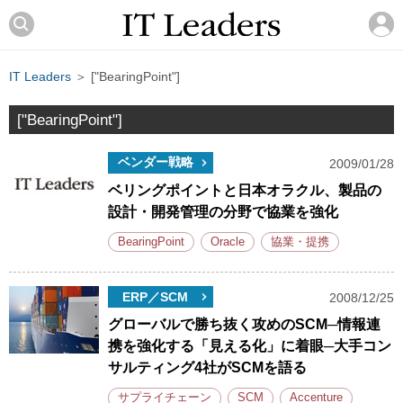
IT Leaders
＞ ["BearingPoint"]
["BearingPoint"]
ベンダー戦略
2009/01/28
ベリングポイントと日本オラクル、製品の
設計・開発管理の分野で協業を強化
BearingPoint
Oracle
協業・提携
ERP／SCM
2008/12/25
グローバルで勝ち抜く攻めのSCM─情報連
携を強化する「見える化」に着眼─大手コン
サルティング4社がSCMを語る
サプライチェーン
SCM
Accenture