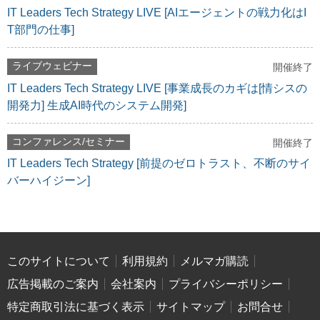
IT Leaders Tech Strategy LIVE [AIエージェントの戦力化はI
T部門の仕事]
ライブウェビナー
開催終了
IT Leaders Tech Strategy LIVE [事業成長のカギは[情シスの
開発力] 生成AI時代のシステム開発]
コンファレンス/セミナー
開催終了
IT Leaders Tech Strategy [前提のゼロトラスト、不断のサイ
バーハイジーン]
このサイトについて
利用規約
メルマガ購読
広告掲載のご案内
会社案内
プライバシーポリシー
特定商取引法に基づく表示
サイトマップ
お問合せ