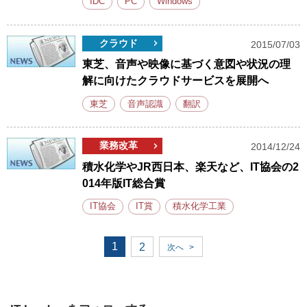
IDC
PC
Windows
クラウド
2015/07/03
東芝、音声や映像に基づく意図や状況の理
解に向けたクラウドサービスを展開へ
東芝
音声認識
翻訳
業務改革
2014/12/24
積水化学やJR西日本、楽天など、IT協会の2
014年版IT総合賞
IT協会
IT賞
積水化学工業
1
2
次へ
>