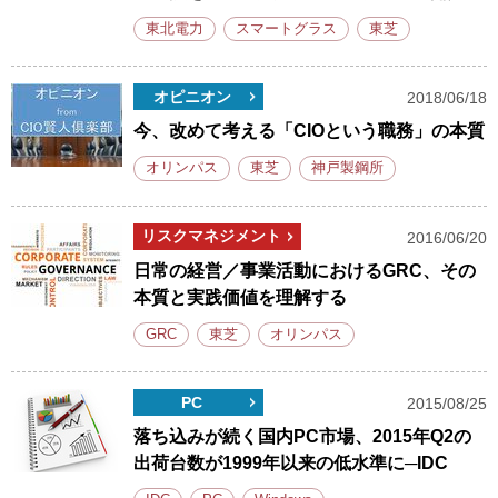
東北電力
スマートグラス
東芝
オピニオン
2018/06/18
今、改めて考える「CIOという職務」の本質
オリンパス
東芝
神戸製鋼所
リスクマネジメント
2016/06/20
日常の経営／事業活動におけるGRC、その
本質と実践価値を理解する
GRC
東芝
オリンパス
PC
2015/08/25
落ち込みが続く国内PC市場、2015年Q2の
出荷台数が1999年以来の低水準に─IDC