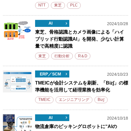
NTT
東芝
PLC
AI
2024/10/28
東芝、骨格認識とカメラ画像による「ハイ
ブリッド行動認識AI」を開発、少ない計算
量で高精度に認識
東芝
行動分析
R＆D
ERP／SCM
2024/10/23
TMEICが会計システムを刷新、「Biz∫」の標
準機能を活用して経理業務を効率化
TMEIC
エンジニアリング
Biz∫
AI
2024/10/18
物流倉庫のピッキングロボットに“AIの