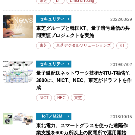
東芝
BT
Ernst＆Young
セキュリティ
2022/03/29
東芝グループと韓国KT、量子暗号通信の共
同実証プロジェクトを実施
東芝
東芝デジタルソリューションズ
KT
セキュリティ
2019/07/02
量子鍵配送ネットワーク技術がITU-T勧告Y.
3800に、NICT、NEC、東芝がドラフトを作
成
NICT
NEC
東芝
IoT／M2M
2018/10/15
東北電力、スマートグラスを使った遠隔作
業支援を600カ所以上の変電所で運用開始