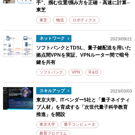
手”、掴む位置/掴み方を正確・高速に計算─
東芝
東芝
物流
ロボティクス
ネットワーク
2023/09/21
ソフトバンクとTDSL、量子鍵配送を用いた
拠点間VPNを実証、VPNルーター間で暗号
鍵を共有
ソフトバンク
VPN
R＆D
スキルアップ
2023/03/03
東京大学、ITベンダー5社と「量子ネイティ
ブ人材」を育成する「次世代量子科学教育
推進」を開設
東京大学
量子コンピュータ
教育プログラム