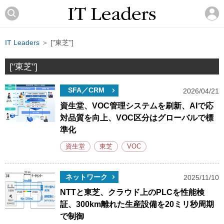
IT Leaders
＞ ["東芝"]
["東芝"]
SFA／CRM
2026/04/21
資生堂、VOC管理システムを刷新、AIで応
対品質を向上、VOC区分はグローバルで標
準化
資生堂
東芝
VOC
ネットワーク
2025/11/10
NTTと東芝、クラウド上のPLCを性能検
証、300km離れた生産設備を20ミリ秒周期
で制御