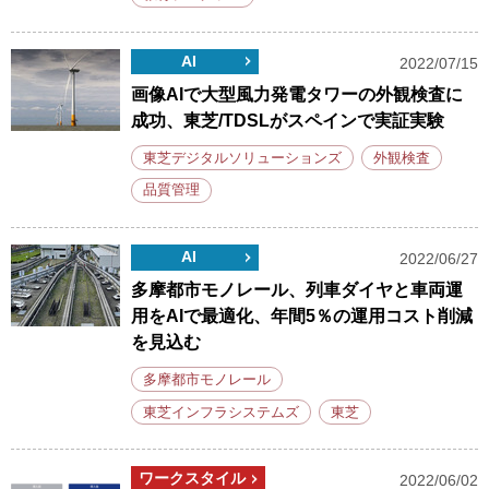
AI
2022/07/15
画像AIで大型風力発電タワーの外観検査に
成功、東芝/TDSLがスペインで実証実験
東芝デジタルソリューションズ
外観検査
品質管理
AI
2022/06/27
多摩都市モノレール、列車ダイヤと車両運
用をAIで最適化、年間5％の運用コスト削減
を見込む
多摩都市モノレール
東芝インフラシステムズ
東芝
ワークスタイル
2022/06/02