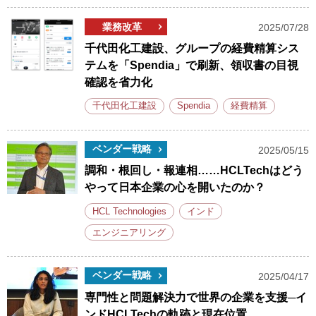
業務改革
2025/07/28
千代田化工建設、グループの経費精算シス
テムを「Spendia」で刷新、領収書の目視
確認を省力化
千代田化工建設
Spendia
経費精算
ベンダー戦略
2025/05/15
調和・根回し・報連相……HCLTechはどう
やって日本企業の心を開いたのか？
HCL Technologies
インド
エンジニアリング
ベンダー戦略
2025/04/17
専門性と問題解決力で世界の企業を支援─イ
ンドHCLTechの軌跡と現在位置