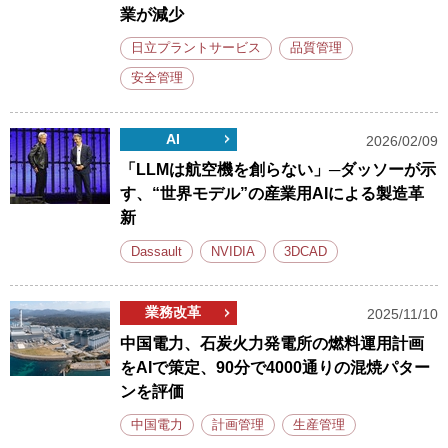
業が減少
日立プラントサービス
品質管理
安全管理
AI
2026/02/09
「LLMは航空機を創らない」─ダッソーが示
す、“世界モデル”の産業用AIによる製造革
新
Dassault
NVIDIA
3DCAD
業務改革
2025/11/10
中国電力、石炭火力発電所の燃料運用計画
をAIで策定、90分で4000通りの混焼パター
ンを評価
中国電力
計画管理
生産管理