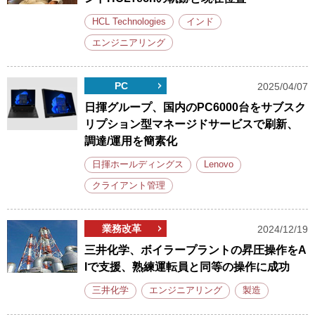
HCL Technologies
インド
エンジニアリング
PC
2025/04/07
日揮グループ、国内のPC6000台をサブスク
リプション型マネージドサービスで刷新、
調達/運用を簡素化
日揮ホールディングス
Lenovo
クライアント管理
業務改革
2024/12/19
三井化学、ボイラープラントの昇圧操作をA
Iで支援、熟練運転員と同等の操作に成功
三井化学
エンジニアリング
製造