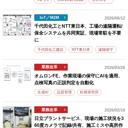
INPEX
S/4HANA Cloud
エネルギー
IoT／M2M
2026/06/12
千代田化工とNTT東日本、工場の遠隔運転/
保全システムを共同実証、現場常駐を不要
に
千代田化工建設
NTT東日本
遠隔保守
業務改革
2026/03/26
オムロンFE、作業現場の保守にAIを適用、
点検写真の正誤判定を自動化
生成AI
品質管理
松尾研究所
業務改革
2026/02/16
日立プラントサービス、現場の施工状況を3
60度カメラで記録/共有、施工ミスや高所作