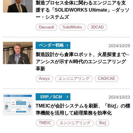
製造プロセス全体に関わるエンジニアを支
援する「SOLIDWORKS Ultimate」─ダッソ
ー・システムズ
Dassault
SolidWorks
3DCAD
ベンダー戦略
2024/10/29
製造設計から倉庫ロボット、火星探査まで─
アンシスが示すAI時代のエンジニアリング
革新
Ansys
エンジニアリング
CAD/CAE
ERP／SCM
2024/10/23
TMEICが会計システムを刷新、「Biz∫」の標
準機能を活用して経理業務を効率化
TMEIC
エンジニアリング
Biz∫