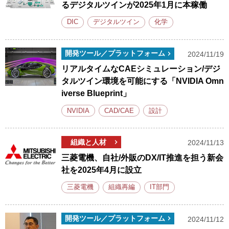
るデジタルツインが2025年1月に本稼働
DIC
デジタルツイン
化学
開発ツール／プラットフォーム
2024/11/19
リアルタイムなCAEシミュレーション/デジ
タルツイン環境を可能にする「NVIDIA Omn
iverse Blueprint」
NVIDIA
CAD/CAE
設計
組織と人材
2024/11/13
三菱電機、自社/外販のDX/IT推進を担う新会
社を2025年4月に設立
三菱電機
組織再編
IT部門
開発ツール／プラットフォーム
2024/11/12