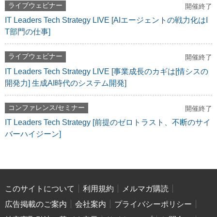
ライブウェビナー
開催終了
IT Leaders Tech Strategy LIVE [AIエージェントの戦力化はI
T部門の仕事]
ライブウェビナー
開催終了
IT Leaders Tech Strategy LIVE [事業成長のカギは[情シスの
開発力] 生成AI時代のシステム開発]
コンファレンス/セミナー
開催終了
IT Leaders Tech Strategy [前提のゼロトラスト、不断のサイ
バーハイジーン]
このサイトについて
利用規約
メルマガ購読
広告掲載のご案内
会社案内
プライバシーポリシー