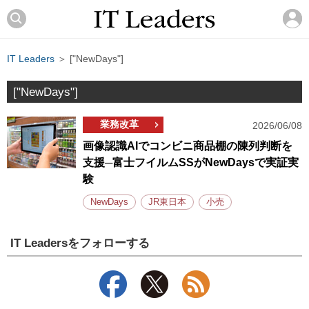
IT Leaders
＞ ["NewDays"]
["NewDays"]
業務改革
2026/06/08
画像認識AIでコンビニ商品棚の陳列判断を
支援─富士フイルムSSがNewDaysで実証実
験
NewDays
JR東日本
小売
IT Leadersをフォローする