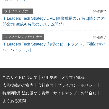
ライブウェビナー
開催終了
IT Leaders Tech Strategy LIVE [事業成長のカギは[情シスの
開発力] 生成AI時代のシステム開発]
コンファレンス/セミナー
開催終了
IT Leaders Tech Strategy [前提のゼロトラスト、不断のサイ
バーハイジーン]
このサイトについて
利用規約
メルマガ購読
広告掲載のご案内
会社案内
プライバシーポリシー
特定商取引法に基づく表示
サイトマップ
お問合せ
よくある質問