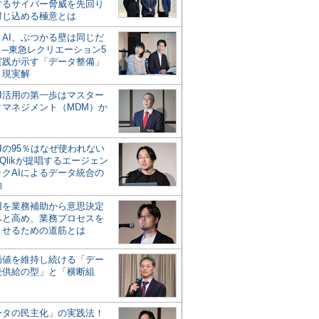
するサイバー脅威を先回り
封じ込める極意とは
とAI、ぶつかる壁は同じだ
」─東急レクリエーション5
実践が示す「データ整備」
う現実解
AI活用の第一歩はマスター
タマネジメント（MDM）か
Iの95％はなぜ使われない
Qlikが提唱するエージェン
ックAIによるデータ統合の
軸
活用を業務補助から意思決定
へと高め、業務プロセスを
させるための道筋とは
の価値を維持し続ける「デー
続供給の型」と「横断組
ータの民主化」の実践法！