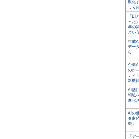
度化
して
「BI
った
年の
とい
生成
デー
ら
企業A
のか─
ティ
新機
AI
領域
進化
AI
タ継
織」
「デ