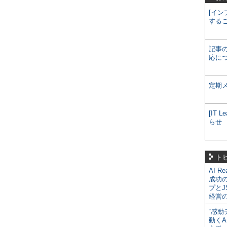
[イン
する
記事
応に
定期
[IT
らせ
ト
AI R
成功
プとJ
経営
“感動
動くA