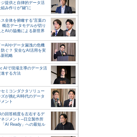
ッジ提供と自律的データ活
組み作りが“鍵”に
ネス全体を俯瞰する“言葉の
”、概念データモデルが切り
人とAIの協働による新世界
？
ドーAIやデータ漏洩の危機
防ぐ？ 安全なAI活用を実
る新戦略
ntic AIで現場主導のデータ活
促進する方法
ーセミコンダクタソリュー
ンズが挑むAI時代のデータ
ジメント
AIの回答精度を左右するデ
マネジメント─日立製作所
「AI Ready」への最短ル