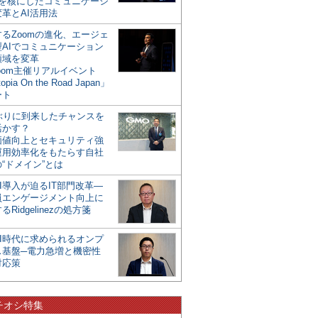
mを核にしたコミュニケーシ
革とAI活用法
るZoomの進化、エージェ
型AIでコミュニケーション
領域を変革
oom主催リアルイベント
opia On the Road Japan」
ート
年ぶりに到来したチャンスを
活かす？
価値向上とセキュリティ強
運用効率化をもたらす自社
“ドメイン”とは
I導入が迫るIT部門改革―
員エンゲージメント向上に
るRidgelinezの処方箋
AI時代に求められるオンプ
ス基盤─電力急増と機密性
対応策
チオシ特集