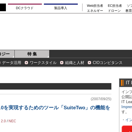
Web担当者
EC担当者
ソ
DCクラウド
製品導入
エネルギー
ドローン
教育
ロジー
特 集
データ活用
ワークスタイル
組織と人材
CIOコンピタンス
IT
インプ
公開
(2007/09/25)
IT 
Impre
0を実現するためのツール「SuiteTwo」の機能を
す。
・
イ
 2.0
/
NEC