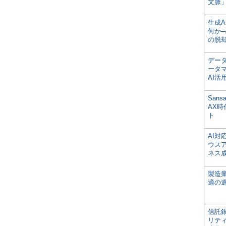
文脈」
生成
何か─
の脱
デー
ータ
AI活
San
AX
ト
AI
ウス
ネス
製造
適の
信託銀
リテ