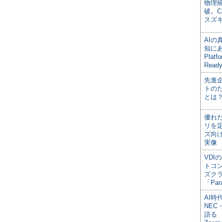
物理
破。C
スズ
AI
知にある
Plat
Read
先進
トの
とは
優れ
リを
ズ向
実像
VDI
トコ
ズク
「Par
AI時
NEC・
語る