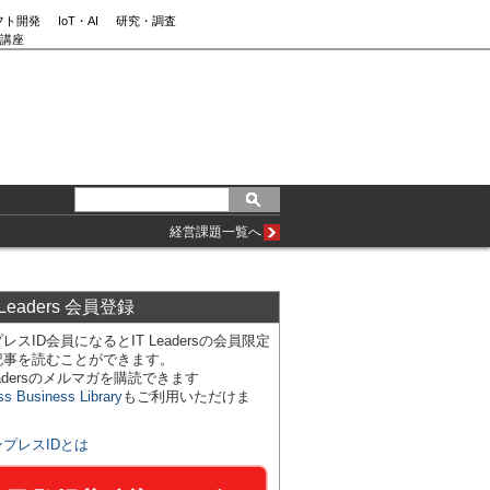
フト開発
IoT・AI
研究・調査
講座
経営課題一覧へ
 Leaders 会員登録
レスID会員になるとIT Leadersの会員限定
記事を読むことができます。
Leadersのメルマガを購読できます
ss Business Library
もご利用いただけま
ンプレスIDとは