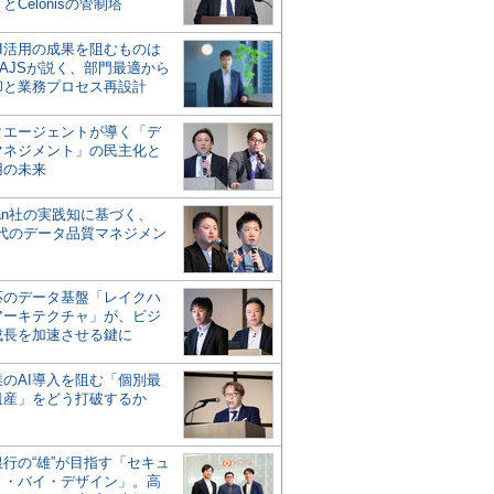
とCelonisの管制塔
AI活用の成果を阻むものは
AJSが説く、部門最適から
却と業務プロセス再設計
タエージェントが導く「デ
マネジメント」の民主化と
用の未来
san社の実践知に基づく、
時代のデータ品質マネジメン
対応のデータ基盤「レイクハ
アーキテクチャ」が、ビジ
成長を加速させる鍵に
業のAI導入を阻む「個別最
遺産」をどう打破するか
行の“雄”が目指す「セキュ
ィ・バイ・デザイン」。高