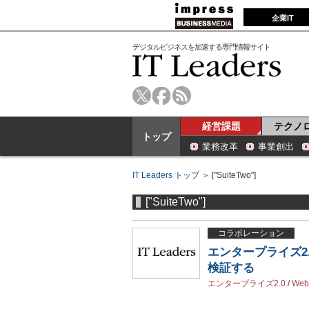
企業IT
デジタルビジネスを加速する専門情報サイト
経営課題
テクノ
トップ
業務改革
事業創出
IT Leaders トップ
＞ ["SuiteTwo"]
["SuiteTwo"]
コラボレーション
エンタープライズ2.
検証する
エンタープライズ2.0
/
Web