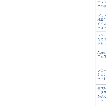
ナレ
用の仕
ビジ
地図
拓く
とは
シャ
をどう
現す
Age
用を
ソニ
ショ
マネ
生成
ータ
が説く
ート