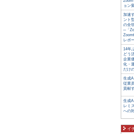
Zoo
ョン変
加速す
ント
の全
─「Z
Zoomt
レポ
14
どう
企業
化・
だけの
生成A
従業
貢献す
生成
レミ
への
イ