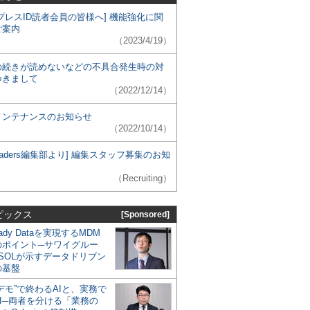
プレスID読者会員の皆様へ] 機能強化に関
ご案内
（2023/4/19）
の続きが読めないなどの不具合発生時の対
つきまして
（2022/12/14）
メンテナンスのお知らせ
（2022/10/14）
 Leaders編集部より] 編集スタッフ募集のお知
（Recruiting）
ピックス
[Sponsored]
eady Dataを実現するMDM
のポイント─サワイグルー
SOLが示すデータドリブン
の基盤
デモ”で終わるAIと、実務で
I─両者を分ける「業務の