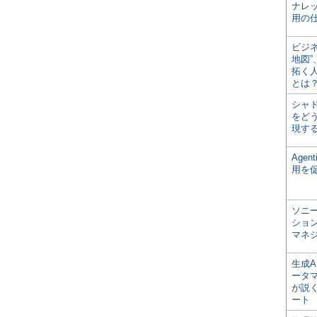
ナレ
用の仕
ビジ
地図
拓く
とは
シャ
をどう
現す
Age
用を
ソニ
ショ
マネ
生成
ータ
が説く
ート