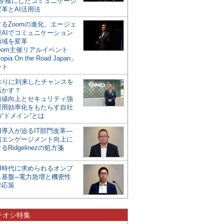
mを核にしたコミュニケーシ
革とAI活用法
るZoomの進化、エージェ
型AIでコミュニケーション
領域を変革
oom主催リアルイベント
opia On the Road Japan」
ート
年ぶりに到来したチャンスを
活かす？
価値向上とセキュリティ強
運用効率化をもたらす自社
“ドメイン”とは
I導入が迫るIT部門改革―
員エンゲージメント向上に
るRidgelinezの処方箋
AI時代に求められるオンプ
ス基盤─電力急増と機密性
対応策
チオシ特集