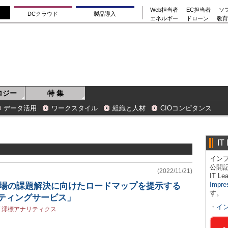
Web担当者
EC担当者
ソ
DCクラウド
製品導入
エネルギー
ドローン
教育
ロジー
特 集
データ活用
ワークスタイル
組織と人材
CIOコンピタンス
IT
インプ
公開
(2022/11/21)
IT 
Impre
現場の課題解決に向けたロードマップを提示する
す。
ルティングサービス」
・
イ
/
澪標アナリティクス