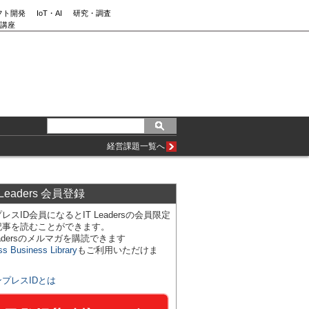
フト開発
IoT・AI
研究・調査
講座
経営課題一覧へ
 Leaders 会員登録
レスID会員になるとIT Leadersの会員限定
記事を読むことができます。
Leadersのメルマガを購読できます
ss Business Library
もご利用いただけま
ンプレスIDとは