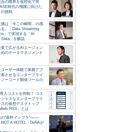
統合の限界を仮想化で突
ASE時代の飛躍に向けた
キの挑戦
の真価は「今この瞬間」の感
。「Data Streaming
form」で実現する「AI
y Data」を解説
企業で広がるAIエージェン
ためのデータマネジメント
？
たユーザー体験で業務アプ
定着させるエンタープライ
けノーコード開発ツールの
の導入コストを抑制！ コス
ンシャスなエンタープライ
ラスの仮想デスクトップ
allels RAS」とは
代の“基幹インフラ”へ──
NOT A HOTEL・DeNAが