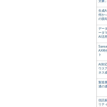
文脈」
生成
何か─
の脱
デー
ータ
AI活
San
AX
ト
AI
ウス
ネス
製造
適の
信託銀
リテ