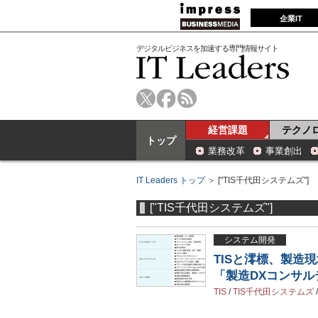
企業IT
デジタルビジネスを加速する専門情報サイト
経営課題
テクノ
トップ
業務改革
事業創出
IT Leaders トップ
＞ ["TIS千代田システムズ"]
["TIS千代田システムズ"]
システム開発
TISと澪標、製造
「製造DXコンサ
TIS
/
TIS千代田システムズ