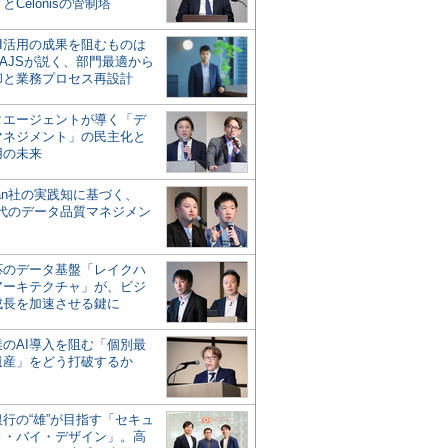
とCelonisの管制塔
AI活用の成果を阻むものは
AJSが説く、部門最適から
却と業務プロセス再設計
タエージェントが導く「デ
マネジメント」の民主化と
用の未来
san社の実践知に基づく、
時代のデータ品質マネジメン
対応のデータ基盤「レイクハ
アーキテクチャ」が、ビジ
成長を加速させる鍵に
業のAI導入を阻む「個別最
遺産」をどう打破するか
行の“雄”が目指す「セキュ
ィ・バイ・デザイン」。高