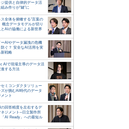
ッジ提供と自律的データ活
組み作りが“鍵”に
ネス全体を俯瞰する“言葉の
”、概念データモデルが切り
人とAIの協働による新世界
？
ドーAIやデータ漏洩の危機
防ぐ？ 安全なAI活用を実
る新戦略
ntic AIで現場主導のデータ活
促進する方法
ーセミコンダクタソリュー
ンズが挑むAI時代のデータ
ジメント
AIの回答精度を左右するデ
マネジメント─日立製作所
「AI Ready」への最短ル