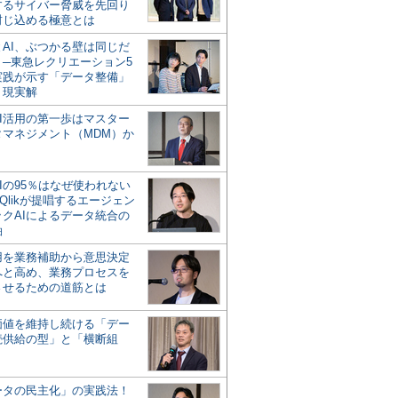
するサイバー脅威を先回り
封じ込める極意とは
とAI、ぶつかる壁は同じだ
」─東急レクリエーション5
実践が示す「データ整備」
う現実解
AI活用の第一歩はマスター
タマネジメント（MDM）か
Iの95％はなぜ使われない
Qlikが提唱するエージェン
ックAIによるデータ統合の
軸
活用を業務補助から意思決定
へと高め、業務プロセスを
させるための道筋とは
の価値を維持し続ける「デー
続供給の型」と「横断組
ータの民主化」の実践法！