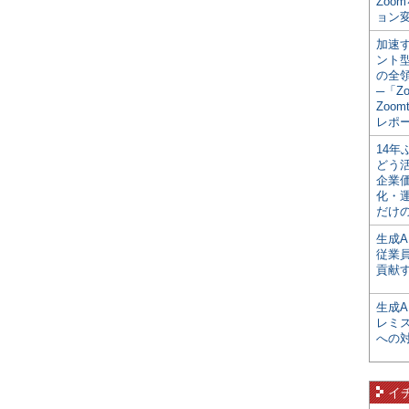
Zoo
ョン変
加速す
ント
の全
─「Z
Zoomt
レポ
14
どう
企業
化・
だけの
生成A
従業
貢献す
生成
レミ
への
イ