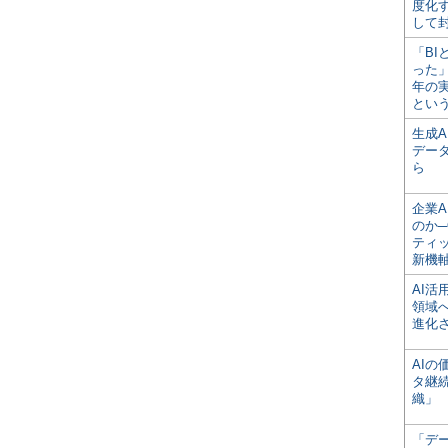
度化
して
「BI
った
年の
とい
生成
デー
ら
企業A
のか─
ティ
新機
AI
領域
進化
AI
タ継
織」
「デ