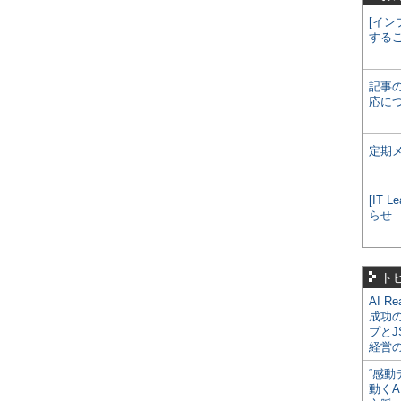
[イン
する
記事
応に
定期
[IT
らせ
ト
AI R
成功
プとJ
経営
“感動
動くA