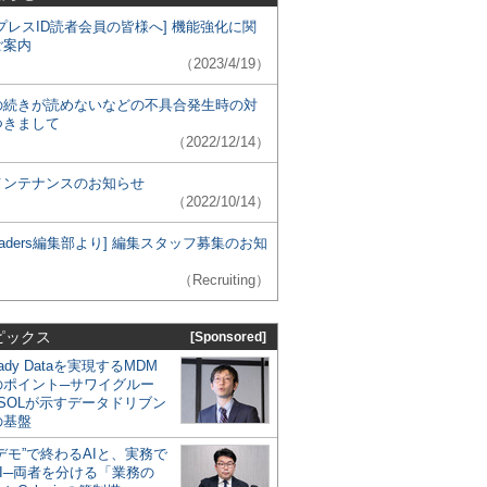
プレスID読者会員の皆様へ] 機能強化に関
ご案内
（2023/4/19）
の続きが読めないなどの不具合発生時の対
つきまして
（2022/12/14）
メンテナンスのお知らせ
（2022/10/14）
 Leaders編集部より] 編集スタッフ募集のお知
（Recruiting）
ピックス
[Sponsored]
eady Dataを実現するMDM
のポイント─サワイグルー
SOLが示すデータドリブン
の基盤
デモ”で終わるAIと、実務で
I─両者を分ける「業務の