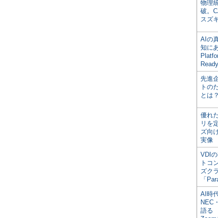
物理
破。C
スズ
AI
知にある
Plat
Read
先進
トの
とは
優れ
リを
ズ向
実像
VDI
トコ
ズク
「Par
AI時
NEC・
語る