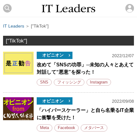
IT Leaders
＞ ["TikTok"]
["TikTok"]
オピニオン
2022/12/07
改めて「SNSの功罪」─未知の人々とあえて
対話して“悪意”を探った！
SNS
フィッシング
Instagram
オピニオン
2022/09/08
「ハイパースケーラー」と自ら名乗るIT企業
に衝撃を受けた！
Meta
Facebook
メタバース