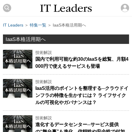
IT Leaders
＞
特集一覧
＞ IaaS本格活用期へ
IaaS本格活用期へ
技術解説
国内で利用可能な約30のIaaSを総覧、月額4
000円で使えるサービスも登場
技術解説
IaaS活用のポイントを整理する─クラウドイ
ンフラの特徴を生かすには？ ライフサイク
ルの可視化やガバナンスは？
技術解説
進化するデータセンター─サービス提供
の“舞台裏”も進化、信頼性や安全性で付加