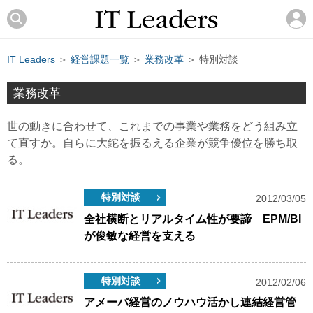
IT Leaders
＞
経営課題一覧
＞
業務改革
＞ 特別対談
業務改革
世の動きに合わせて、これまでの事業や業務をどう組み立
て直すか。自らに大鉈を振るえる企業が競争優位を勝ち取
る。
特別対談
2012/03/05
全社横断とリアルタイム性が要諦 EPM/BI
が俊敏な経営を支える
特別対談
2012/02/06
アメーバ経営のノウハウ活かし連結経営管