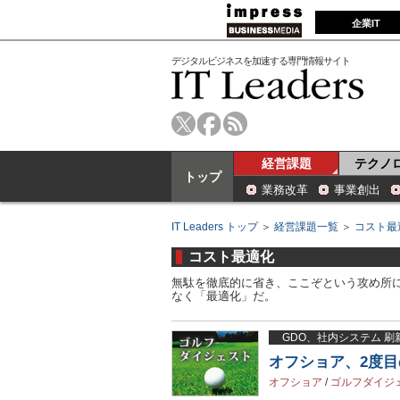
企業IT
デジタルビジネスを加速する専門情報サイト
経営課題
テクノ
トップ
業務改革
事業創出
IT Leaders トップ
＞
経営課題一覧
＞
コスト最
コスト最適化
無駄を徹底的に省き、ここぞという攻め所
なく「最適化」だ。
GDO、社内システム 刷
オフショア、2度
オフショア
/
ゴルフダイジ