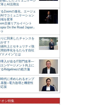
mを核にしたコミュニケーシ
革とAI活用法
るZoomの進化、エージェ
型AIでコミュニケーション
領域を変革
oom主催リアルイベント
opia On the Road Japan」
ート
年ぶりに到来したチャンスを
活かす？
価値向上とセキュリティ強
運用効率化をもたらす自社
“ドメイン”とは
I導入が迫るIT部門改革―
員エンゲージメント向上に
るRidgelinezの処方箋
AI時代に求められるオンプ
ス基盤─電力急増と機密性
対応策
チオシ特集