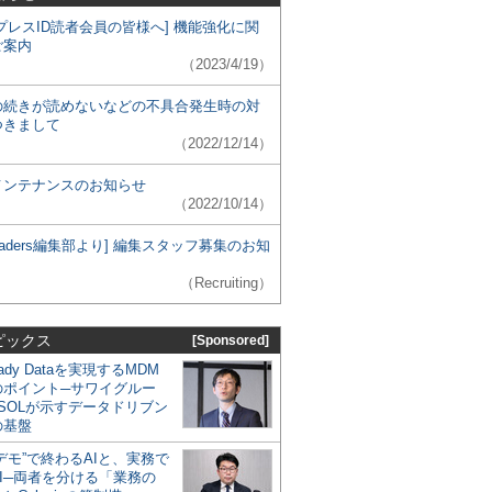
プレスID読者会員の皆様へ] 機能強化に関
ご案内
（2023/4/19）
の続きが読めないなどの不具合発生時の対
つきまして
（2022/12/14）
メンテナンスのお知らせ
（2022/10/14）
 Leaders編集部より] 編集スタッフ募集のお知
（Recruiting）
ピックス
[Sponsored]
eady Dataを実現するMDM
のポイント─サワイグルー
SOLが示すデータドリブン
の基盤
デモ”で終わるAIと、実務で
I─両者を分ける「業務の