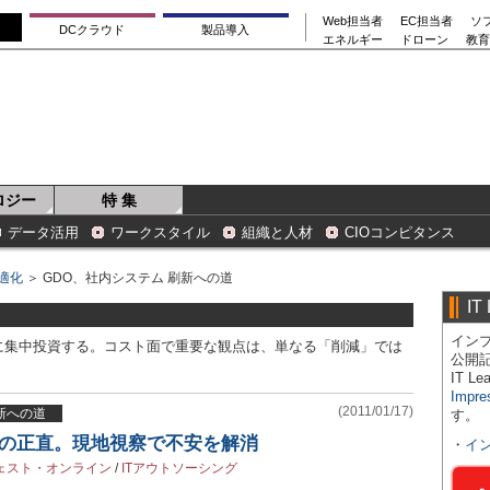
Web担当者
EC担当者
ソ
DCクラウド
製品導入
エネルギー
ドローン
教育
ロジー
特 集
データ活用
ワークスタイル
組織と人材
CIOコンピタンス
適化
＞ GDO、社内システム 刷新への道
IT
インプ
に集中投資する。コスト面で重要な観点は、単なる「削減」では
公開
IT 
Impre
(2011/01/17)
新への道
す。
目の正直。現地視察で不安を解消
・
イ
ェスト・オンライン
/
ITアウトソーシング