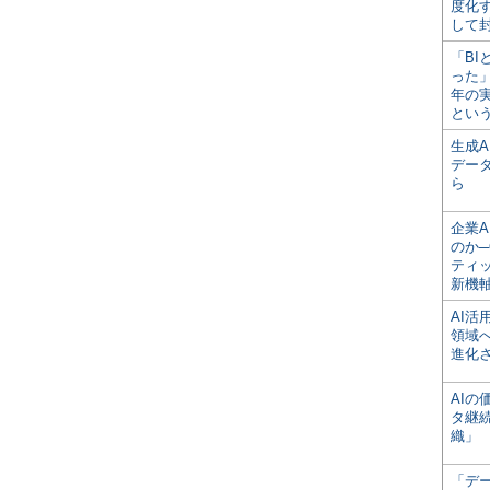
度化
して
「BI
った
年の
とい
生成
デー
ら
企業A
のか─
ティ
新機
AI
領域
進化
AI
タ継
織」
「デ