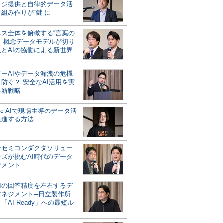
ッジ提供と自律的データ活
組み作りが“鍵”に
ネス全体を俯瞰する“言葉の
”、概念データモデルが切り
人とAIの協働による新世界
？
ドーAIやデータ漏洩の危機
防ぐ？ 安全なAI活用を実
る新戦略
ntic AIで現場主導のデータ活
促進する方法
ーセミコンダクタソリュー
ンズが挑むAI時代のデータ
ジメント
AIの回答精度を左右するデ
マネジメント─日立製作所
「AI Ready」への最短ル