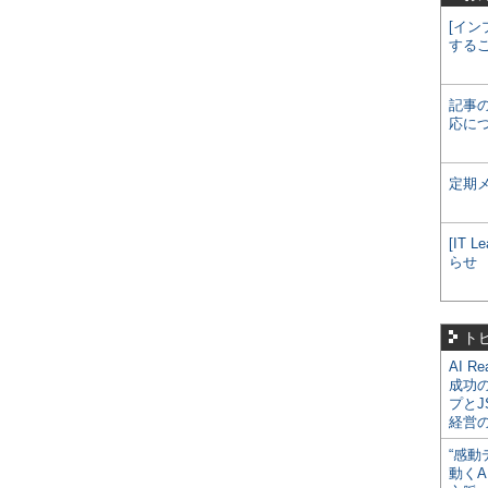
[イン
する
記事
応に
定期
[IT
らせ
ト
AI R
成功
プとJ
経営
“感動
動くA