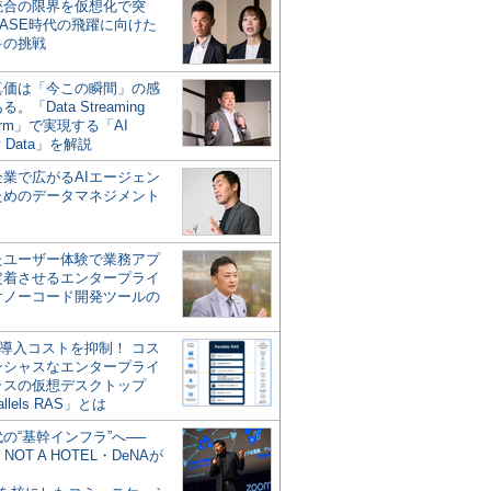
統合の限界を仮想化で突
ASE時代の飛躍に向けた
キの挑戦
の真価は「今この瞬間」の感
。「Data Streaming
form」で実現する「AI
y Data」を解説
企業で広がるAIエージェン
ためのデータマネジメント
？
たユーザー体験で業務アプ
定着させるエンタープライ
けノーコード開発ツールの
の導入コストを抑制！ コス
ンシャスなエンタープライ
ラスの仮想デスクトップ
allels RAS」とは
代の“基幹インフラ”へ──
NOT A HOTEL・DeNAが