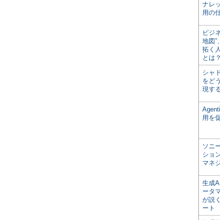
ナレ
用の仕
ビジ
地図
拓く
とは
シャ
をどう
現す
Age
用を
ソニ
ショ
マネ
生成
ータ
が説く
ート