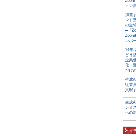
Zoo
ョン変
加速す
ント
の全
─「Z
Zoomt
レポ
14
どう
企業
化・
だけの
生成A
従業
貢献す
生成
レミ
への
イ