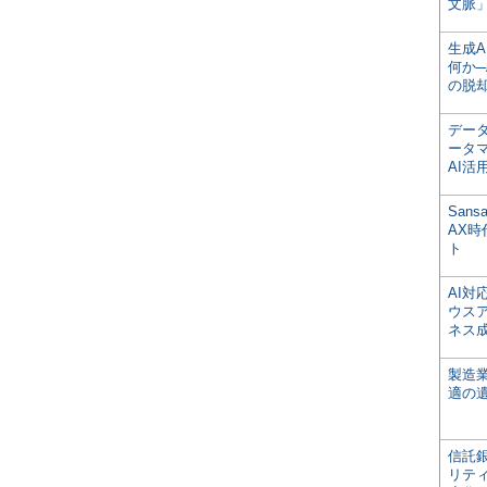
文脈」
生成
何か─
の脱
デー
ータ
AI活
San
AX
ト
AI
ウス
ネス
製造
適の
信託銀
リテ