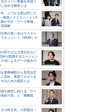
するサイバー脅威を先回り
封じ込める極意とは
とAI、ぶつかる壁は同じだ
」─東急レクリエーション5
実践が示す「データ整備」
う現実解
AI活用の第一歩はマスター
タマネジメント（MDM）か
Iの95％はなぜ使われない
Qlikが提唱するエージェン
ックAIによるデータ統合の
軸
活用を業務補助から意思決定
へと高め、業務プロセスを
させるための道筋とは
の価値を維持し続ける「デー
続供給の型」と「横断組
ータの民主化」の実践法！