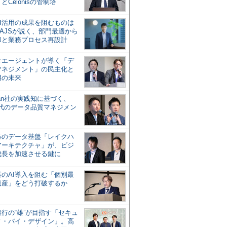
とCelonisの管制塔
AI活用の成果を阻むものは
AJSが説く、部門最適から
却と業務プロセス再設計
タエージェントが導く「デ
マネジメント」の民主化と
用の未来
san社の実践知に基づく、
時代のデータ品質マネジメン
対応のデータ基盤「レイクハ
アーキテクチャ」が、ビジ
成長を加速させる鍵に
業のAI導入を阻む「個別最
遺産」をどう打破するか
行の“雄”が目指す「セキュ
ィ・バイ・デザイン」。高