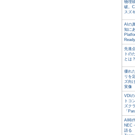
物理
破。C
スズ
AI
知にある
Plat
Read
先進
トの
とは
優れ
リを
ズ向
実像
VDI
トコ
ズク
「Par
AI時
NEC・
語る