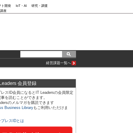
フト開発
IoT・AI
研究・調査
講座
経営課題一覧へ
 Leaders 会員登録
レスID会員になるとIT Leadersの会員限定
記事を読むことができます。
Leadersのメルマガを購読できます
ss Business Library
もご利用いただけま
ンプレスIDとは