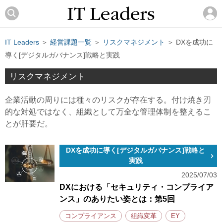
IT Leaders
＞
経営課題一覧
＞
リスクマネジメント
＞ DXを成功に
導く[デジタルガバナンス]戦略と実践
リスクマネジメント
企業活動の周りには種々のリスクが存在する。付け焼き刃
的な対処ではなく、組織として万全な管理体制を整えるこ
とが肝要だ。
DXを成功に導く[デジタルガバナンス]戦略と
実践
2025/07/03
DXにおける「セキュリティ・コンプライア
ンス」のありたい姿とは：第5回
コンプライアンス
組織変革
EY