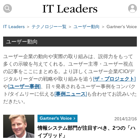
IT Leaders
＞
テクノロジー一覧
＞
ユーザー動向
＞ Gartner's Voice
ユーザー動向
ユーザー企業の動向や実際の取り組みは、説得力をもって
多くの示唆を与えてくれる。ユーザー主導・ユーザー視点
の記事をここにまとめる。より詳しくユーザー企業/CIO/デ
ジタルリーダーの戦略や取り組みを追う
[
ザ・プロジェクト
]
や
[
ユーザー事例
]
、日々発表されるユーザー事例をコンパク
ト/タイムリーに伝える
[
事例ニュース
]
も合わせてお読みいた
だきたい。
Gartner's Voice
2014/12/16
情報システム部門が注目すべき、2つの「ハ
イブリッド」