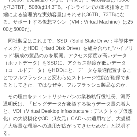
が7.3TBT、5080は14.3TB。インラインでの重複排除と圧
縮による論理的な実効容量はそれぞれ36TB、73TBにな
る。サポートする仮想マシン（VM：Virtual Machine）は25
00と5000だ。
同社製品はこれまで、SSD（Solid State Drive：半導体デ
ィスク）とHDD（Hard Disk Drive）を組み合わた“ハイブリ
ッド”構成の製品のみを展開。アクセス頻度が高いデータ
（ホットデータ）をSSDに、アクセス頻度が低いデータ
（コールドデータ）をHDDにと、データを最適配置するこ
とでフルフラッシュと変わらぬストレージ性能が確保でき
るとしてきた。ではなぜ今、フルフラッシュ製品なのか。
その理由をティントリジャパンの業務執行役社長、河野
通明氏は、「ビッグデータが象徴する扱うデータ量の増大
と、VDI（Virtual Desktop Infrastructure：デスクトップ仮想
化）の大規模化や3D（3次元）CADへの適用など、大規模
／大容量な環境への適用が広がってきたためだ」と説明す
る。