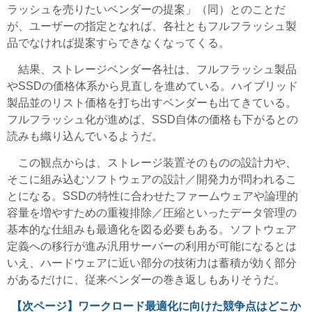
ラッシュを売りたいベンダーの提案」（同）とのことだ
が、ユーザーの指定となれば、各社ともフルフラッシュ製
品でなければ提案すらできなくなってくる。
結果、ストレージベンダー各社は、フルフラッシュ製品
やSSDの価格体系から見直しを進めている。ハイブリッド
製品並のリスト価格を打ち出すベンダーも出てきている。
フルフラッシュ化が進めば、SSD自体の価格も下がるとの
読みも織り込んでいるようだ。
この観点からは、ストレージ装置そのものの設計力や、
そこに組み込むソフトウェアの設計／開発力が問われるこ
とになる。SSDの特性に合わせたファームウェアや論理的
容量を増やすための重複排除／圧縮といったデータ管理の
基本的な仕組みも最適化を図る必要もある。ソフトウェア
定義への移行が進み汎用サーバーの利用が可能になるとは
いえ、ハードウェアに近い部分の技術力は蓄積が効く部分
があるだけに、従来ベンダーの巻き返しもありそうだ。
【次ページ】
ワークロード最適化に向けた競争点はどこか