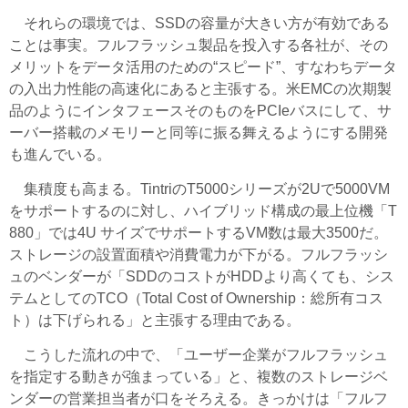
それらの環境では、SSDの容量が大きい方が有効である
ことは事実。フルフラッシュ製品を投入する各社が、その
メリットをデータ活用のための“スピード”、すなわちデータ
の入出力性能の高速化にあると主張する。米EMCの次期製
品のようにインタフェースそのものをPCIeバスにして、サ
ーバー搭載のメモリーと同等に振る舞えるようにする開発
も進んでいる。
集積度も高まる。TintriのT5000シリーズが2Uで5000VM
をサポートするのに対し、ハイブリッド構成の最上位機「T
880」では4U サイズでサポートするVM数は最大3500だ。
ストレージの設置面積や消費電力が下がる。フルフラッシ
ュのベンダーが「SDDのコストがHDDより高くても、シス
テムとしてのTCO（Total Cost of Ownership：総所有コス
ト）は下げられる」と主張する理由である。
こうした流れの中で、「ユーザー企業がフルフラッシュ
を指定する動きが強まっている」と、複数のストレージベ
ンダーの営業担当者が口をそろえる。きっかけは「フルフ