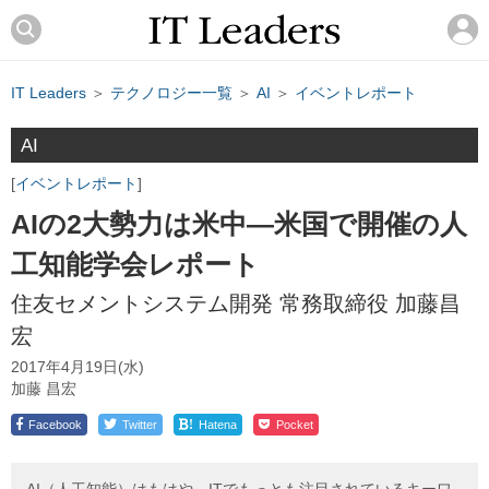
IT Leaders
＞
テクノロジー一覧
＞
AI
＞
イベントレポート
AI
イベントレポート
AIの2大勢力は米中―米国で開催の人
工知能学会レポート
住友セメントシステム開発 常務取締役 加藤昌
宏
2017年4月19日(水)
加藤 昌宏
!
Facebook
Twitter
Hatena
Pocket
AI（人工知能）はもはや、ITでもっとも注目されているキーワ