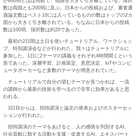
が800弱とほぼ同数で、他国を大きく引き離している。採択
数は両国とも200弱に及ぶ。日本からの投稿および、審査通
過論文数はベスト10には入っているものの数はトップの2カ
国から大きく引き離されている。ちなみに日本からの投稿
数は100弱、採択数は約20であった。
最初の2日間は土日を使いチュートリアル、ワークショッ
プ、特別講演会などが行われた。我々はチュートリアルに
参加した。1日に2テーマの講義をそれぞれ4時間聞くという
形であった。深層学習、計画策定、意思決定、IoTやコンピ
ュータポーカーなど多数のテーマが用意されていた。
チュートリアルで自分の望むテーマが見つかれば、一流
の講師から最新の技術を学べるので非常に効果があると思
われる。
3日目からは、招待講演と論文の発表およびポスターセッ
ションが行われた。
招待講演のテーマをあげると、人の感情を判別するAI、
社会貢献に類する活動を支援・促進するAI、エキスパート