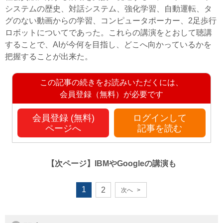
システムの歴史、対話システム、強化学習、自動運転、タ
グのない動画からの学習、コンピュータポーカー、2足歩行
ロボットについてであった。これらの講演をとおして聴講
することで、AIが今何を目指し、どこへ向かっているかを
把握することが出来た。
この記事の続きをお読みいただくには、
会員登録（無料）が必要です
会員登録 (無料)
ログインして
ページへ
記事を読む
【次ページ】
IBMやGoogleの講演も
1
2
次へ
>