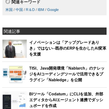
関連キーワード
米国
/
中国
/
R＆D
/
IBM
/
Google
関連記事
イノベーションは「アップグレードあり
き」ではない─既存のERPを生かしたAI変革
を支援
TISI、Java開発環境「Nablarch」のナレッ
ジをAIコーディングツールで活用できるプ
ラグイン「Nabledge」を公開
BIツール「Codatum」にCLIを追加、外部
エディタからAIエージェント連携でダッシ
ュボードを作成