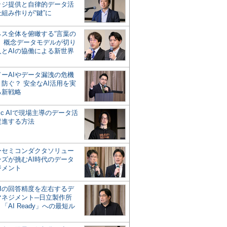
ッジ提供と自律的データ活
組み作りが“鍵”に
ネス全体を俯瞰する“言葉の
”、概念データモデルが切り
人とAIの協働による新世界
？
ドーAIやデータ漏洩の危機
防ぐ？ 安全なAI活用を実
る新戦略
ntic AIで現場主導のデータ活
促進する方法
ーセミコンダクタソリュー
ンズが挑むAI時代のデータ
ジメント
AIの回答精度を左右するデ
マネジメント─日立製作所
「AI Ready」への最短ル