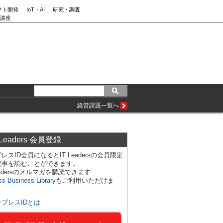
フト開発
IoT・AI
研究・調査
講座
経営課題一覧へ
 Leaders 会員登録
レスID会員になるとIT Leadersの会員限定
記事を読むことができます。
Leadersのメルマガを購読できます
ss Business Library
もご利用いただけま
ンプレスIDとは