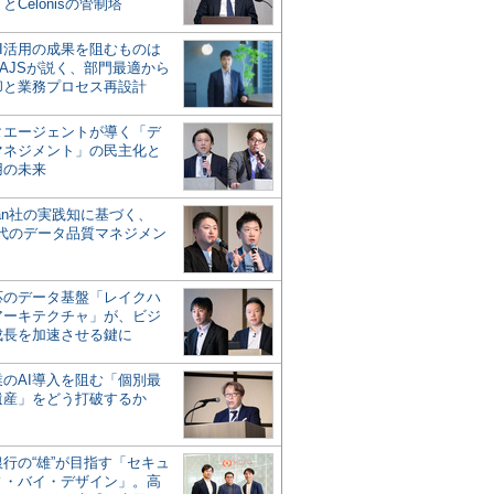
とCelonisの管制塔
AI活用の成果を阻むものは
AJSが説く、部門最適から
却と業務プロセス再設計
タエージェントが導く「デ
マネジメント」の民主化と
用の未来
san社の実践知に基づく、
時代のデータ品質マネジメン
対応のデータ基盤「レイクハ
アーキテクチャ」が、ビジ
成長を加速させる鍵に
業のAI導入を阻む「個別最
遺産」をどう打破するか
行の“雄”が目指す「セキュ
ィ・バイ・デザイン」。高