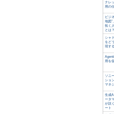
ナレ
用の仕
ビジ
地図
拓く
とは
シャ
をどう
現す
Age
用を
ソニ
ショ
マネ
生成
ータ
が説く
ート