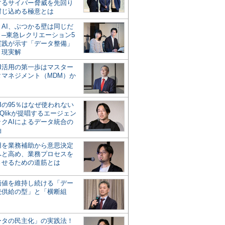
するサイバー脅威を先回り
封じ込める極意とは
とAI、ぶつかる壁は同じだ
」─東急レクリエーション5
実践が示す「データ整備」
う現実解
AI活用の第一歩はマスター
タマネジメント（MDM）か
Iの95％はなぜ使われない
Qlikが提唱するエージェン
ックAIによるデータ統合の
軸
活用を業務補助から意思決定
へと高め、業務プロセスを
させるための道筋とは
の価値を維持し続ける「デー
続供給の型」と「横断組
ータの民主化」の実践法！