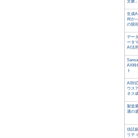
文脈」
生成
何か─
の脱
デー
ータ
AI活
San
AX
ト
AI
ウス
ネス
製造
適の
信託銀
リテ