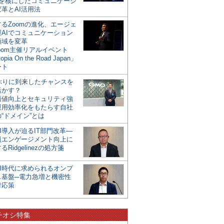
mを核にしたコミュニケーシ
革とAI活用法
るZoomの進化、エージェ
型AIでコミュニケーション
領域を変革
oom主催リアルイベント
opia On the Road Japan」
ート
年ぶりに到来したチャンスを
活かす？
価値向上とセキュリティ強
運用効率化をもたらす自社
“ドメイン”とは
I導入が迫るIT部門改革―
員エンゲージメント向上に
るRidgelinezの処方箋
AI時代に求められるオンプ
ス基盤─電力急増と機密性
対応策
チオシ特集