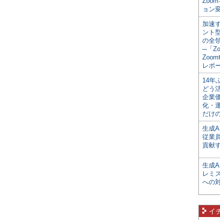
Zoo
ョン変
加速す
ント
の全
─「Z
Zoomt
レポ
14
どう
企業
化・
だけの
生成A
従業
貢献す
生成
レミ
への
イ