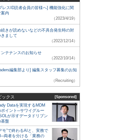
プレスID読者会員の皆様へ] 機能強化に関
ご案内
（2023/4/19）
の続きが読めないなどの不具合発生時の対
つきまして
（2022/12/14）
メンテナンスのお知らせ
（2022/10/14）
 Leaders編集部より] 編集スタッフ募集のお知
（Recruiting）
ピックス
[Sponsored]
eady Dataを実現するMDM
のポイント─サワイグルー
SOLが示すデータドリブン
の基盤
デモ”で終わるAIと、実務で
I─両者を分ける「業務の