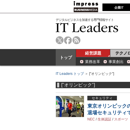
企業IT
デジタルビジネスを加速する専門情報サイト
経営課題
テクノ
トップ
業務改革
事業創出
IT Leaders トップ
＞ ["オリンピック"]
["オリンピック"]
セキュリティ
東京オリンピック
退場セキュリティ
NEC
/
生体認証
/
スポーツ