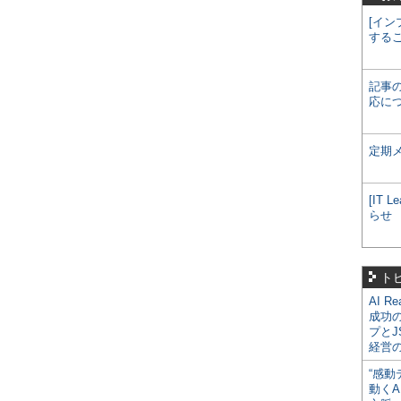
[イン
する
記事
応に
定期
[IT
らせ
ト
AI R
成功
プとJ
経営
“感動
動くA