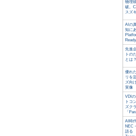
物理
破。C
スズ
AI
知にある
Plat
Read
先進
トの
とは
優れ
リを
ズ向
実像
VDI
トコ
ズク
「Par
AI時
NEC・
語る