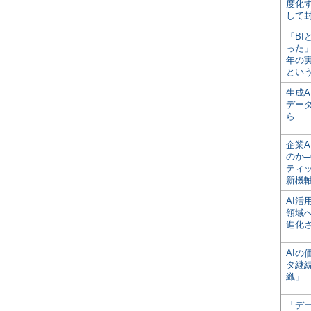
度化
して
「BI
った
年の
とい
生成
デー
ら
企業A
のか─
ティ
新機
AI
領域
進化
AI
タ継
織」
「デ