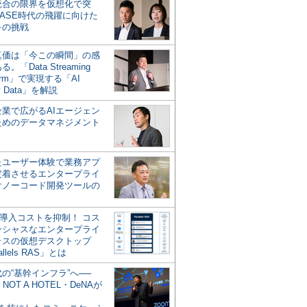
統合の限界を仮想化で突
ASE時代の飛躍に向けた
キの挑戦
の真価は「今この瞬間」の感
。「Data Streaming
form」で実現する「AI
y Data」を解説
企業で広がるAIエージェン
ためのデータマネジメント
？
たユーザー体験で業務アプ
定着させるエンタープライ
けノーコード開発ツールの
の導入コストを抑制！ コス
ンシャスなエンタープライ
ラスの仮想デスクトップ
allels RAS」とは
代の“基幹インフラ”へ──
NOT A HOTEL・DeNAが