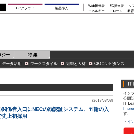
Web担当者
EC担当者
ソ
DCクラウド
製品導入
エネルギー
ドローン
教育
ロジー
特 集
データ活用
ワークスタイル
組織と人材
CIOコンピタンス
IT
インプ
公開
(2018/08/08)
IT 
Impre
の関係者入口にNECの顔認証システム、五輪の入
す。
で史上初採用
・
イ