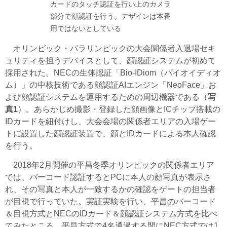
カードのタッチ認証を行い上のカメラ
部分で顔認証を行う。デザインは本番
用ではないとしている
オリンピック・パラリンピックの大会関係者入退場セキ
ュリティを担うデバイスとして、顔認証システムが初めて
採用された。NECの生体認証「Bio-IDiom（バイオイディオ
ム）」の中核技術である顔認証AIエンジン「NeoFace」お
よび顔認証システムを運用するための周辺機器である（
写
真1
）。あらかじめ撮影・登録した顔画像とICチップ搭載の
IDカードを紐付けし、大会会場の関係者エリアの入場ゲー
トに設置した顔認証装置で、顔とIDカードによる本人確認
を行う。
2018年2月開催の平昌冬季オリンピックの関係者エリア
では、バーコード認証するとPCに本人の顔写真が表示さ
れ、その写真と本人が一致するかの確認をゲートの担当者
が目視で行っていた。実証実験を行い、平昌のバーコード
＆目視方式とNECのIDカード＆顔認証システム方式を比べ
てみたところ、平昌方式で4名通過する間にNEC方式では1