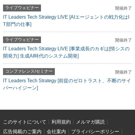
ライブウェビナー
開催終了
IT Leaders Tech Strategy LIVE [AIエージェントの戦力化はI
T部門の仕事]
ライブウェビナー
開催終了
IT Leaders Tech Strategy LIVE [事業成長のカギは[情シスの
開発力] 生成AI時代のシステム開発]
コンファレンス/セミナー
開催終了
IT Leaders Tech Strategy [前提のゼロトラスト、不断のサイ
バーハイジーン]
このサイトについて
利用規約
メルマガ購読
広告掲載のご案内
会社案内
プライバシーポリシー