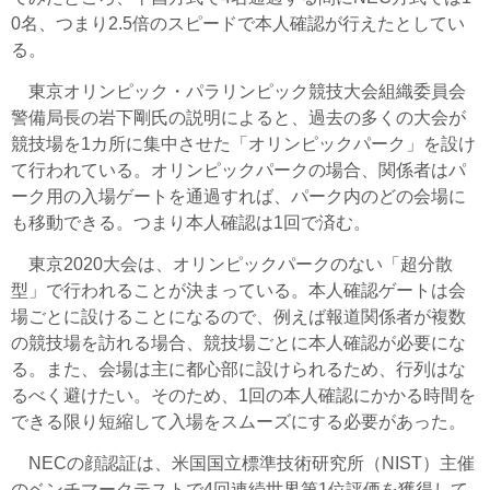
0名、つまり2.5倍のスピードで本人確認が行えたとしてい
る。
東京オリンピック・パラリンピック競技大会組織委員会
警備局長の岩下剛氏の説明によると、過去の多くの大会が
競技場を1カ所に集中させた「オリンピックパーク」を設け
て行われている。オリンピックパークの場合、関係者はパ
ーク用の入場ゲートを通過すれば、パーク内のどの会場に
も移動できる。つまり本人確認は1回で済む。
東京2020大会は、オリンピックパークのない「超分散
型」で行われることが決まっている。本人確認ゲートは会
場ごとに設けることになるので、例えば報道関係者が複数
の競技場を訪れる場合、競技場ごとに本人確認が必要にな
る。また、会場は主に都心部に設けられるため、行列はな
るべく避けたい。そのため、1回の本人確認にかかる時間を
できる限り短縮して入場をスムーズにする必要があった。
NECの顔認証は、米国国立標準技術研究所（NIST）主催
のベンチマークテストで4回連続世界第1位評価を獲得して