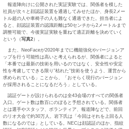
報道陣向けに公開された実証実験では、関係者を模した
社員が次々と顔認証装置を通過してみせたほか、身長2メー
トル超の人や車椅子の人も難なく通過できた。担当者によ
ると、顔認証装置の認識距離は50センチから2メートルまで
調整可能で、今後実証実験を重ねて適正距離を決めていく
という（
写真2
）。
また、NeoFaceが2020年までに機能強化やバージョンア
ップを行う可能性は高いと考えられるが、関係者によると
「本番では最新の技術を用いるのではなく、安全性や安定
性を考慮してできる限り"枯れた"技術を使うよう、運営から
求められている」ことから、「おそらく現行のバージョン
が採用されることになるだろう」としている。
認証ゲートが設けられるのは全43会場のすべての関係者
入口。ゲート数は数百にのぼると予想されている。関係者
とは選手やスタッフ、ボランティア、報道陣などで、前回
のリオ大会で約30万人。岩下氏は「今回はそれを上回る人
数になるのでは」としている。NECは顔認証のほか、指紋