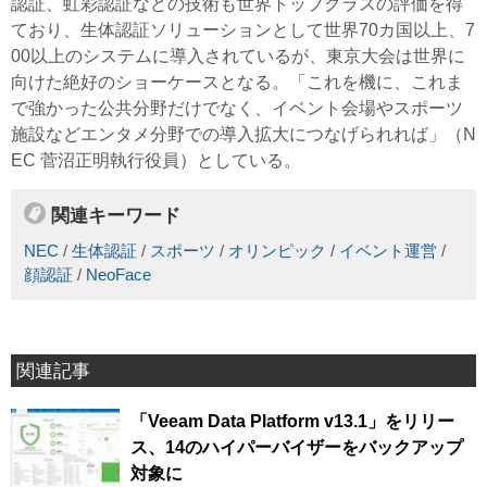
認証、虹彩認証などの技術も世界トップクラスの評価を得
ており、生体認証ソリューションとして世界70カ国以上、7
00以上のシステムに導入されているが、東京大会は世界に
向けた絶好のショーケースとなる。「これを機に、これま
で強かった公共分野だけでなく、イベント会場やスポーツ
施設などエンタメ分野での導入拡大につなげられれば」（N
EC 菅沼正明執行役員）としている。
関連キーワード
NEC
/
生体認証
/
スポーツ
/
オリンピック
/
イベント運営
/
顔認証
/
NeoFace
関連記事
「Veeam Data Platform v13.1」をリリー
ス、14のハイパーバイザーをバックアップ
対象に