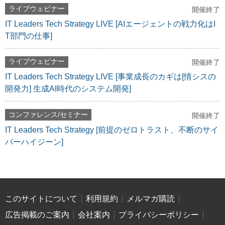
ライブウェビナー
開催終了
IT Leaders Tech Strategy LIVE [AIエージェントの戦力化はI
T部門の仕事]
ライブウェビナー
開催終了
IT Leaders Tech Strategy LIVE [事業成長のカギは[情シスの
開発力] 生成AI時代のシステム開発]
コンファレンス/セミナー
開催終了
IT Leaders Tech Strategy [前提のゼロトラスト、不断のサイ
バーハイジーン]
このサイトについて
利用規約
メルマガ購読
広告掲載のご案内
会社案内
プライバシーポリシー