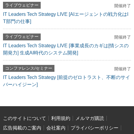
ライブウェビナー
開催終了
IT Leaders Tech Strategy LIVE [AIエージェントの戦力化はI
T部門の仕事]
ライブウェビナー
開催終了
IT Leaders Tech Strategy LIVE [事業成長のカギは[情シスの
開発力] 生成AI時代のシステム開発]
コンファレンス/セミナー
開催終了
IT Leaders Tech Strategy [前提のゼロトラスト、不断のサイ
バーハイジーン]
このサイトについて
利用規約
メルマガ購読
広告掲載のご案内
会社案内
プライバシーポリシー