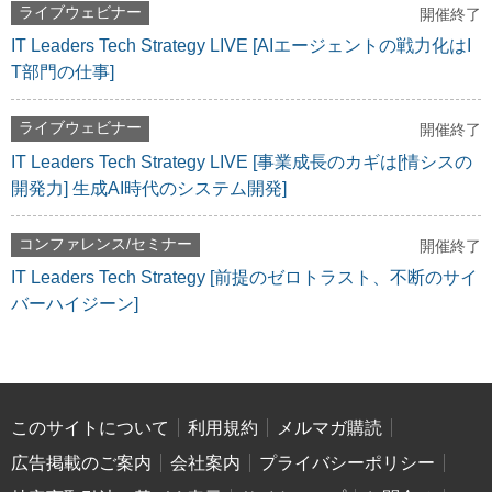
ライブウェビナー
開催終了
IT Leaders Tech Strategy LIVE [AIエージェントの戦力化はI
T部門の仕事]
ライブウェビナー
開催終了
IT Leaders Tech Strategy LIVE [事業成長のカギは[情シスの
開発力] 生成AI時代のシステム開発]
コンファレンス/セミナー
開催終了
IT Leaders Tech Strategy [前提のゼロトラスト、不断のサイ
バーハイジーン]
このサイトについて
利用規約
メルマガ購読
広告掲載のご案内
会社案内
プライバシーポリシー