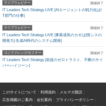
ライブウェビナー
開催終了
IT Leaders Tech Strategy LIVE [AIエージェントの戦力化はI
T部門の仕事]
ライブウェビナー
開催終了
IT Leaders Tech Strategy LIVE [事業成長のカギは[情シスの
開発力] 生成AI時代のシステム開発]
コンファレンス/セミナー
開催終了
IT Leaders Tech Strategy [前提のゼロトラスト、不断のサイ
バーハイジーン]
このサイトについて
利用規約
メルマガ購読
広告掲載のご案内
会社案内
プライバシーポリシー