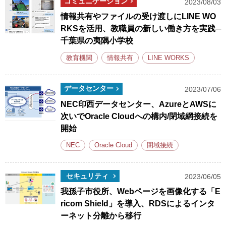
コミュニケーション
2023/08/03
情報共有やファイルの受け渡しにLINE WO
RKSを活用、教職員の新しい働き方を実践─
千葉県の夷隅小学校
教育機関
情報共有
LINE WORKS
データセンター
2023/07/06
NEC印西データセンター、AzureとAWSに
次いでOracle Cloudへの構内/閉域網接続を
開始
NEC
Oracle Cloud
閉域接続
セキュリティ
2023/06/05
我孫子市役所、Webページを画像化する「E
ricom Shield」を導入、RDSによるインタ
ーネット分離から移行