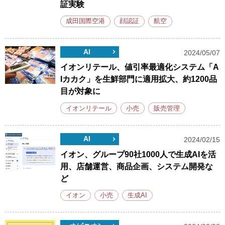
証実験
成田国際空港
顔認証
航空
AI
2024/05/07
イオンリテール、値引率最適化システム「A
Iカカク」を生鮮部門に適用拡大、約1200品
目が対象に
イオンリテール
小売
販売管理
AI
2024/02/15
イオン、グループ90社1000人で生成AIを活
用、店舗運営、商品企画、システム開発な
ど
イオン
小売
生成AI