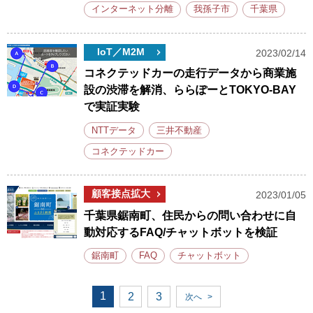
インターネット分離
我孫子市
千葉県
IoT／M2M
2023/02/14
コネクテッドカーの走行データから商業施
設の渋滞を解消、ららぽーとTOKYO-BAY
で実証実験
NTTデータ
三井不動産
コネクテッドカー
顧客接点拡大
2023/01/05
千葉県鋸南町、住民からの問い合わせに自
動対応するFAQ/チャットボットを検証
鋸南町
FAQ
チャットボット
1
2
3
次へ
>