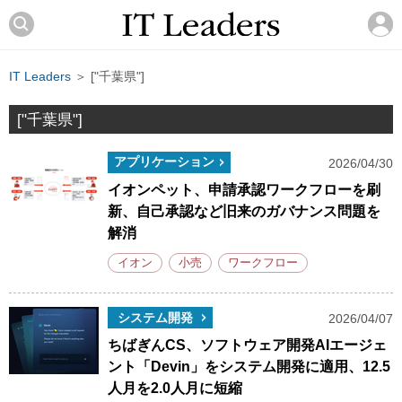
IT Leaders
＞ ["千葉県"]
["千葉県"]
アプリケーション
2026/04/30
イオンペット、申請承認ワークフローを刷
新、自己承認など旧来のガバナンス問題を
解消
イオン
小売
ワークフロー
システム開発
2026/04/07
ちばぎんCS、ソフトウェア開発AIエージェ
ント「Devin」をシステム開発に適用、12.5
人月を2.0人月に短縮