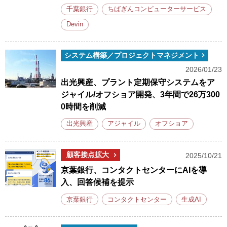
千葉銀行
ちばぎんコンピューターサービス
Devin
システム構築／プロジェクトマネジメント
2026/01/23
出光興産、プラント定期保守システムをア
ジャイル/オフショア開発、3年間で26万300
0時間を削減
出光興産
アジャイル
オフショア
顧客接点拡大
2025/10/21
京葉銀行、コンタクトセンターにAIを導
入、回答候補を提示
京葉銀行
コンタクトセンター
生成AI