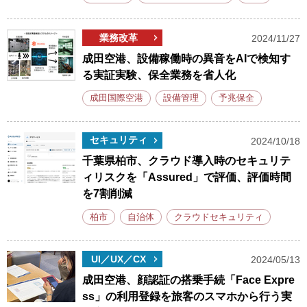
業務改革
2024/11/27
成田空港、設備稼働時の異音をAIで検知す
る実証実験、保全業務を省人化
成田国際空港
設備管理
予兆保全
セキュリティ
2024/10/18
千葉県柏市、クラウド導入時のセキュリテ
ィリスクを「Assured」で評価、評価時間
を7割削減
柏市
自治体
クラウドセキュリティ
UI／UX／CX
2024/05/13
成田空港、顔認証の搭乗手続「Face Expre
ss」の利用登録を旅客のスマホから行う実