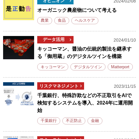
オピニオン
2024/02/08
オーガニック農産物について考える
農業
食品
ヘルスケア
データ活用
2024/01/10
キッコーマン、醤油の伝統的製法を継承す
る「御用蔵」のデジタルツインを構築
キッコーマン
デジタルツイン
Matterport
リスクマネジメント
2023/11/15
千葉銀行、特殊詐欺などの不正取引をAIで
検知するシステムを導入、2024年に運用開
始
千葉銀行
不正防止
金融