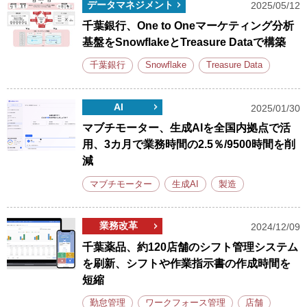
データマネジメント
2025/05/12
千葉銀行、One to Oneマーケティング分析
基盤をSnowflakeとTreasure Dataで構築
千葉銀行
Snowflake
Treasure Data
AI
2025/01/30
マブチモーター、生成AIを全国内拠点で活
用、3カ月で業務時間の2.5％/9500時間を削
減
マブチモーター
生成AI
製造
業務改革
2024/12/09
千葉薬品、約120店舗のシフト管理システム
を刷新、シフトや作業指示書の作成時間を
短縮
勤怠管理
ワークフォース管理
店舗