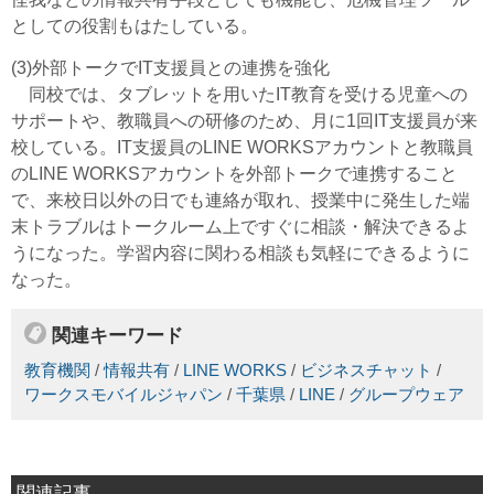
としての役割もはたしている。
(3)外部トークでIT支援員との連携を強化
同校では、タブレットを用いたIT教育を受ける児童への
サポートや、教職員への研修のため、月に1回IT支援員が来
校している。IT支援員のLINE WORKSアカウントと教職員
のLINE WORKSアカウントを外部トークで連携すること
で、来校日以外の日でも連絡が取れ、授業中に発生した端
末トラブルはトークルーム上ですぐに相談・解決できるよ
うになった。学習内容に関わる相談も気軽にできるように
なった。
関連キーワード
教育機関
/
情報共有
/
LINE WORKS
/
ビジネスチャット
/
ワークスモバイルジャパン
/
千葉県
/
LINE
/
グループウェア
関連記事