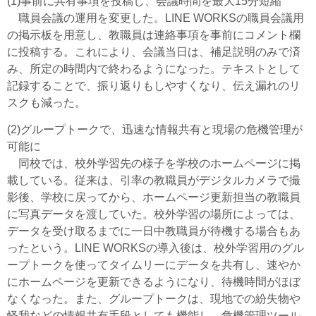
(1)事前に共有事項を投稿し、会議時間を最大15分短縮
職員会議の運用を変更した。LINE WORKSの職員会議用
の掲示板を用意し、教職員は連絡事項を事前にコメント欄
に投稿する。これにより、会議当日は、補足説明のみで済
み、所定の時間内で終わるようになった。テキストとして
記録することで、振り返りもしやすくなり、伝え漏れのリ
スクも減った。
(2)グループトークで、迅速な情報共有と現場の危機管理が
可能に
同校では、校外学習先の様子を学校のホームページに掲
載している。従来は、引率の教職員がデジタルカメラで撮
影後、学校に戻ってから、ホームページ更新担当の教職員
に写真データを渡していた。校外学習の場所によっては、
データを受け取るまでに一日中教職員が待機する場合もあ
ったという。LINE WORKSの導入後は、校外学習用のグル
ープトークを使ってタイムリーにデータを共有し、速やか
にホームページを更新できるようになり、待機時間がほぼ
なくなった。また、グループトークは、現地での紛失物や
怪我などの情報共有手段としても機能し、危機管理ツール