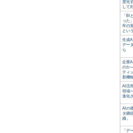
度化
して
「BI
った
年の
とい
生成
デー
ら
企業A
のか─
ティ
新機
AI
領域
進化
AI
タ継
織」
「デ