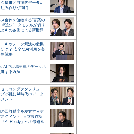
ッジ提供と自律的データ活
組み作りが“鍵”に
ネス全体を俯瞰する“言葉の
”、概念データモデルが切り
人とAIの協働による新世界
？
ドーAIやデータ漏洩の危機
防ぐ？ 安全なAI活用を実
る新戦略
ntic AIで現場主導のデータ活
促進する方法
ーセミコンダクタソリュー
ンズが挑むAI時代のデータ
ジメント
AIの回答精度を左右するデ
マネジメント─日立製作所
「AI Ready」への最短ル