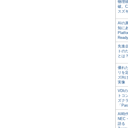
物理
破。C
スズ
AI
知にある
Plat
Read
先進
トの
とは
優れ
リを
ズ向
実像
VDI
トコ
ズク
「Par
AI時
NEC・
語る