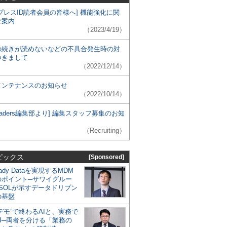
プレスID読者会員の皆様へ] 機能強化に関
ご案内
（2023/4/19）
の続きが読めないなどの不具合発生時の対
つきまして
（2022/12/14）
メンテナンスのお知らせ
（2022/10/14）
 Leaders編集部より] 編集スタッフ募集のお知
（Recruiting）
ピックス
[Sponsored]
eady Dataを実現するMDM
のポイント─サワイグルー
SOLが示すデータドリブン
の基盤
デモ”で終わるAIと、実務で
I─両者を分ける「業務の