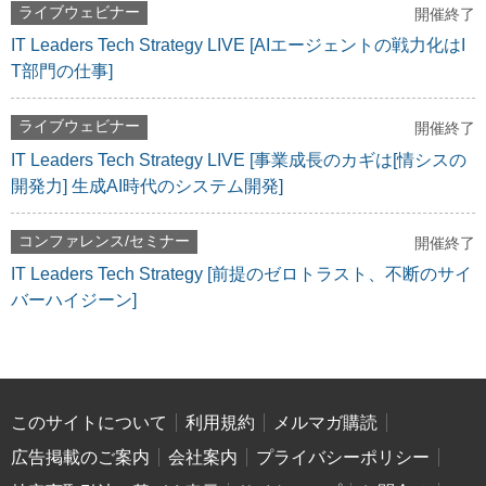
ライブウェビナー
開催終了
IT Leaders Tech Strategy LIVE [AIエージェントの戦力化はI
T部門の仕事]
ライブウェビナー
開催終了
IT Leaders Tech Strategy LIVE [事業成長のカギは[情シスの
開発力] 生成AI時代のシステム開発]
コンファレンス/セミナー
開催終了
IT Leaders Tech Strategy [前提のゼロトラスト、不断のサイ
バーハイジーン]
このサイトについて
利用規約
メルマガ購読
広告掲載のご案内
会社案内
プライバシーポリシー