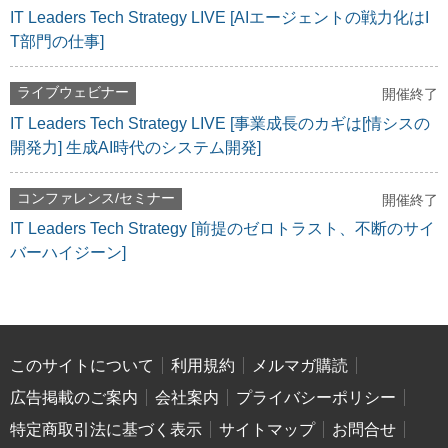
IT Leaders Tech Strategy LIVE [AIエージェントの戦力化はI
T部門の仕事]
ライブウェビナー
開催終了
IT Leaders Tech Strategy LIVE [事業成長のカギは[情シスの
開発力] 生成AI時代のシステム開発]
コンファレンス/セミナー
開催終了
IT Leaders Tech Strategy [前提のゼロトラスト、不断のサイ
バーハイジーン]
このサイトについて
利用規約
メルマガ購読
広告掲載のご案内
会社案内
プライバシーポリシー
特定商取引法に基づく表示
サイトマップ
お問合せ