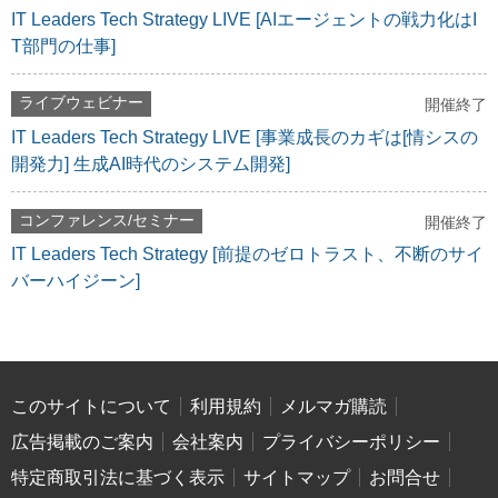
IT Leaders Tech Strategy LIVE [AIエージェントの戦力化はI
T部門の仕事]
ライブウェビナー
開催終了
IT Leaders Tech Strategy LIVE [事業成長のカギは[情シスの
開発力] 生成AI時代のシステム開発]
コンファレンス/セミナー
開催終了
IT Leaders Tech Strategy [前提のゼロトラスト、不断のサイ
バーハイジーン]
このサイトについて
利用規約
メルマガ購読
広告掲載のご案内
会社案内
プライバシーポリシー
特定商取引法に基づく表示
サイトマップ
お問合せ