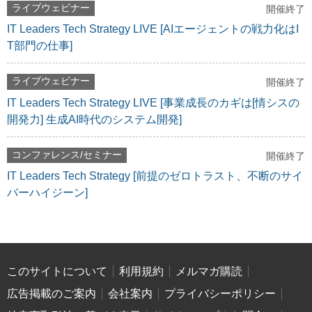
ライブウェビナー
開催終了
IT Leaders Tech Strategy LIVE [AIエージェントの戦力化はI
T部門の仕事]
ライブウェビナー
開催終了
IT Leaders Tech Strategy LIVE [事業成長のカギは[情シスの
開発力] 生成AI時代のシステム開発]
コンファレンス/セミナー
開催終了
IT Leaders Tech Strategy [前提のゼロトラスト、不断のサイ
バーハイジーン]
このサイトについて
利用規約
メルマガ購読
広告掲載のご案内
会社案内
プライバシーポリシー