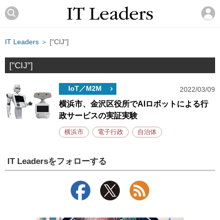
IT Leaders
＞ ["CIJ"]
["CIJ"]
IoT／M2M
2022/03/09
横浜市、金沢区役所でAIロボットによる行
政サービスの実証実験
横浜市
電子行政
自治体
IT Leadersをフォローする