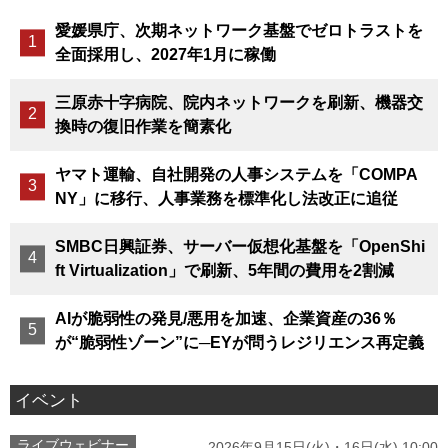
愛媛県庁、次期ネットワーク基盤でゼロトラストを
全面採用し、2027年1月に稼働
三原赤十字病院、院内ネットワークを刷新、機器交
換時の復旧作業を簡素化
ヤマト運輸、自社開発の人事システムを「COMPA
NY」に移行、人事業務を標準化し法改正に追従
SMBC日興証券、サーバー仮想化基盤を「OpenShi
ft Virtualization」で刷新、5年間の費用を2割減
AIが脆弱性の発見/悪用を加速、企業資産の36％
が“脆弱性ゾーン”に─EYが問うレジリエンス再定義
イベント
ライブウェビナー
2026年9月15日(火)・16日(水) 10:00