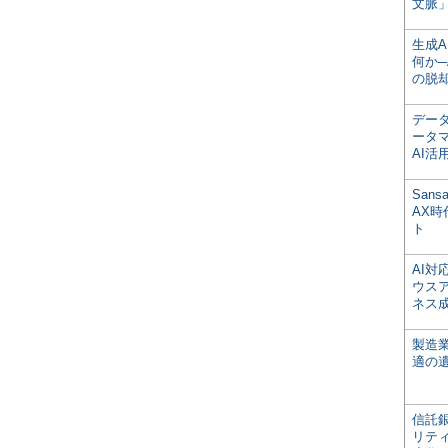
文脈」
生成
何か─
の脱
デー
ータ
AI活
San
AX
ト
AI
ウス
ネス
製造
適の
信託銀
リテ