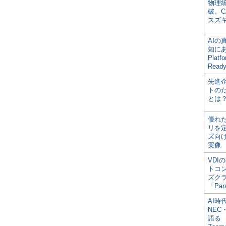
物理
破。C
スズ
AI
知にある
Plat
Read
先進
トの
とは
優れ
リを
ズ向
実像
VDI
トコ
ズク
「Par
AI時
NEC・
語る