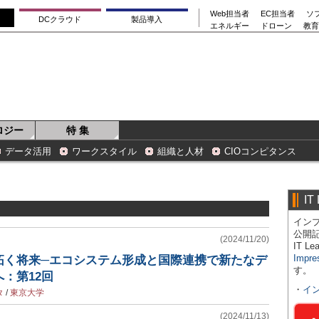
Web担当者
EC担当者
ソ
DCクラウド
製品導入
エネルギー
ドローン
教育
ロジー
特 集
データ活用
ワークスタイル
組織と人材
CIOコンピタンス
IT
インプ
公開
(2024/11/20)
IT 
Impre
拓く将来─エコシステム形成と国際連携で新たなデ
す。
：第12回
・
イ
タ
/
東京大学
(2024/11/13)