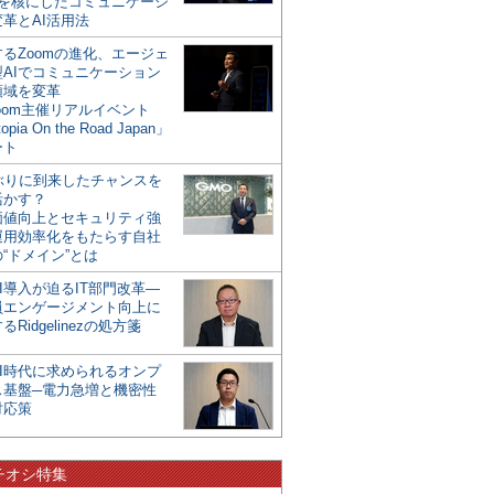
mを核にしたコミュニケーシ
革とAI活用法
るZoomの進化、エージェ
型AIでコミュニケーション
領域を変革
oom主催リアルイベント
opia On the Road Japan」
ート
年ぶりに到来したチャンスを
活かす？
価値向上とセキュリティ強
運用効率化をもたらす自社
“ドメイン”とは
I導入が迫るIT部門改革―
員エンゲージメント向上に
るRidgelinezの処方箋
AI時代に求められるオンプ
ス基盤─電力急増と機密性
対応策
チオシ特集