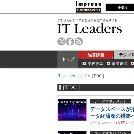
企業IT
デジタルビジネスを加速する専門情報サイト
経営課題
テクノ
トップ
業務改革
事業創出
IT Leaders トップ
＞ ["EDC"]
["EDC"]
データマネジメント
データスペースが
ータ経済圏の構築へ
データスペース
/
NTTデー
データマネジメント