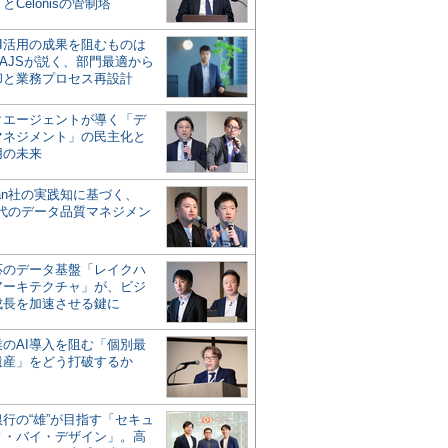
とCelonisの管制塔
AI活用の成果を阻むものは
AJSが説く、部門最適から
却と業務プロセス再設計
タエージェントが導く「デ
マネジメント」の民主化と
用の未来
san社の実践知に基づく、
時代のデータ品質マネジメン
対応のデータ基盤「レイクハ
アーキテクチャ」が、ビジ
成長を加速させる鍵に
業のAI導入を阻む「個別最
遺産」をどう打破するか
行の“雄”が目指す「セキュ
ィ・バイ・デザイン」。高