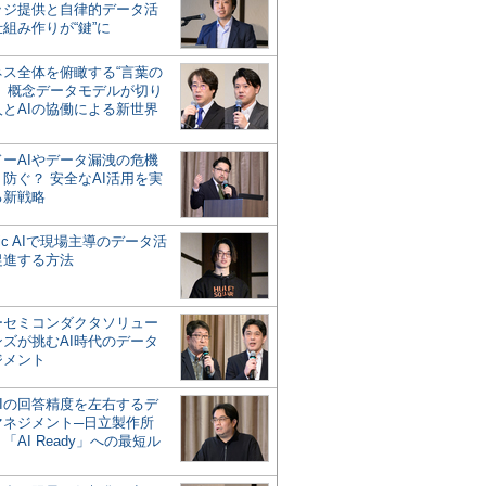
ッジ提供と自律的データ活
組み作りが“鍵”に
ネス全体を俯瞰する“言葉の
”、概念データモデルが切り
人とAIの協働による新世界
？
ドーAIやデータ漏洩の危機
防ぐ？ 安全なAI活用を実
る新戦略
ntic AIで現場主導のデータ活
促進する方法
ーセミコンダクタソリュー
ンズが挑むAI時代のデータ
ジメント
AIの回答精度を左右するデ
マネジメント─日立製作所
「AI Ready」への最短ル