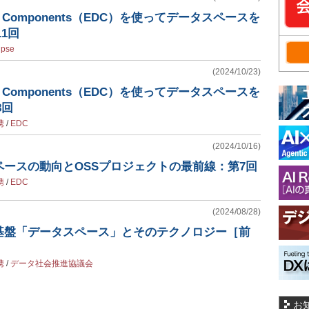
space Components（EDC）を使ってデータスペースを
11回
ipse
(2024/10/23)
space Components（EDC）を使ってデータスペースを
8回
携
/
EDC
(2024/10/16)
ースの動向とOSSプロジェクトの最前線：第7回
携
/
EDC
(2024/08/28)
基盤「データスペース」とそのテクノロジー［前
携
/
データ社会推進協議会
お