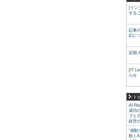
[イン
する
記事
応に
定期
[IT
らせ
ト
AI R
成功
プとJ
経営
“感動
動くA