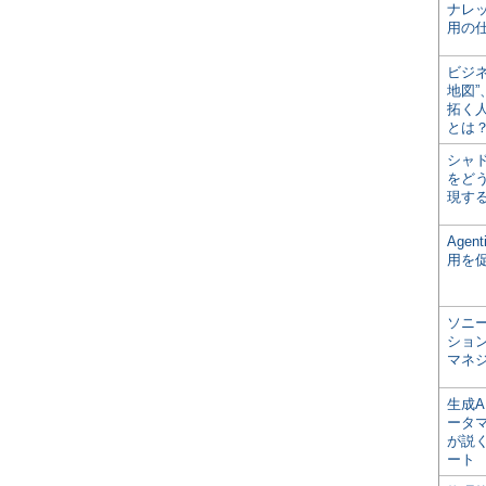
ナレ
用の仕
ビジ
地図
拓く
とは
シャ
をどう
現す
Age
用を
ソニ
ショ
マネ
生成
ータ
が説く
ート