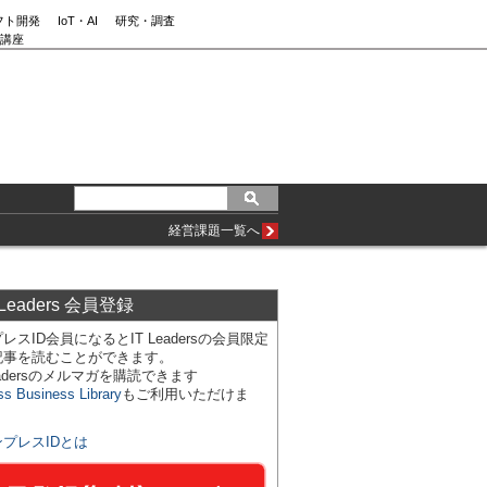
フト開発
IoT・AI
研究・調査
講座
経営課題一覧へ
 Leaders 会員登録
レスID会員になるとIT Leadersの会員限定
記事を読むことができます。
Leadersのメルマガを購読できます
ss Business Library
もご利用いただけま
ンプレスIDとは