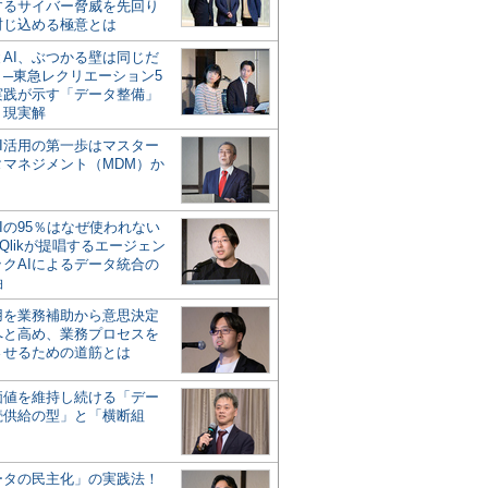
するサイバー脅威を先回り
封じ込める極意とは
とAI、ぶつかる壁は同じだ
」─東急レクリエーション5
実践が示す「データ整備」
う現実解
AI活用の第一歩はマスター
タマネジメント（MDM）か
Iの95％はなぜ使われない
Qlikが提唱するエージェン
ックAIによるデータ統合の
軸
活用を業務補助から意思決定
へと高め、業務プロセスを
させるための道筋とは
の価値を維持し続ける「デー
続供給の型」と「横断組
ータの民主化」の実践法！