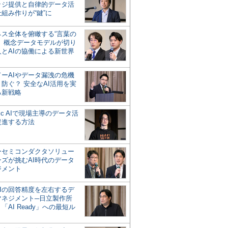
ッジ提供と自律的データ活
組み作りが“鍵”に
ネス全体を俯瞰する“言葉の
”、概念データモデルが切り
人とAIの協働による新世界
？
ドーAIやデータ漏洩の危機
防ぐ？ 安全なAI活用を実
る新戦略
ntic AIで現場主導のデータ活
促進する方法
ーセミコンダクタソリュー
ンズが挑むAI時代のデータ
ジメント
AIの回答精度を左右するデ
マネジメント─日立製作所
「AI Ready」への最短ル