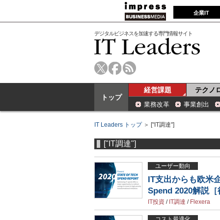
企業IT
デジタルビジネスを加速する専門情報サイト
経営課題
テクノ
トップ
業務改革
事業創出
IT Leaders トップ
＞ ["IT調達"]
["IT調達"]
ユーザー動向
IT支出からも欧米企業
Spend 2020解説
IT投資
/
IT調達
/
Flexera
コスト最適化