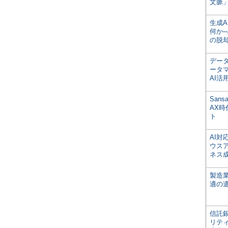
文脈」
生成
何か─
の脱
デー
ータ
AI活
San
AX
ト
AI
ウス
ネス
製造
適の
信託銀
リテ