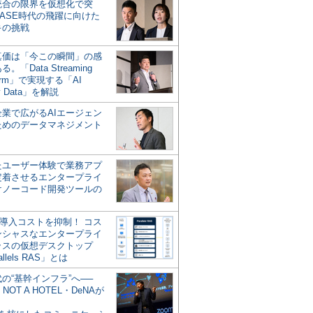
統合の限界を仮想化で突
ASE時代の飛躍に向けた
キの挑戦
の真価は「今この瞬間」の感
。「Data Streaming
form」で実現する「AI
y Data」を解説
企業で広がるAIエージェン
ためのデータマネジメント
？
たユーザー体験で業務アプ
定着させるエンタープライ
けノーコード開発ツールの
の導入コストを抑制！ コス
ンシャスなエンタープライ
ラスの仮想デスクトップ
allels RAS」とは
代の“基幹インフラ”へ──
NOT A HOTEL・DeNAが