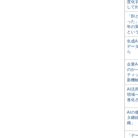
度化
して
「BI
った
年の
とい
生成
デー
ら
企業A
のか─
ティ
新機
AI
領域
進化
AI
タ継
織」
「デ