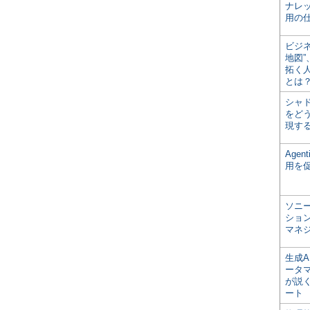
ナレ
用の仕
ビジ
地図
拓く
とは
シャ
をどう
現す
Age
用を
ソニ
ショ
マネ
生成
ータ
が説く
ート