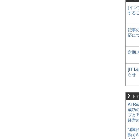
[イン
する
記事
応に
定期
[IT
らせ
ト
AI R
成功
プとJ
経営
“感動
動くA