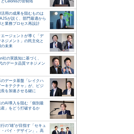
とCelonisの管制塔
AI活用の成果を阻むものは
AJSが説く、部門最適から
却と業務プロセス再設計
タエージェントが導く「デ
マネジメント」の民主化と
用の未来
san社の実践知に基づく、
時代のデータ品質マネジメン
対応のデータ基盤「レイクハ
アーキテクチャ」が、ビジ
成長を加速させる鍵に
業のAI導入を阻む「個別最
遺産」をどう打破するか
行の“雄”が目指す「セキュ
ィ・バイ・デザイン」。高