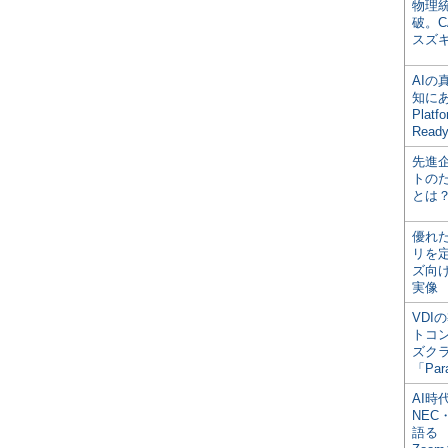
物理
破。C
スズ
AI
知にある
Plat
Read
先進
トの
とは
優れ
リを
ズ向
実像
VDI
トコ
ズク
「Par
AI時
NEC・
語る