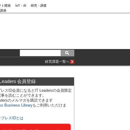
フト開発
IoT・AI
研究・調査
講座
経営課題一覧へ
 Leaders 会員登録
レスID会員になるとIT Leadersの会員限定
記事を読むことができます。
Leadersのメルマガを購読できます
ss Business Library
もご利用いただけま
ンプレスIDとは