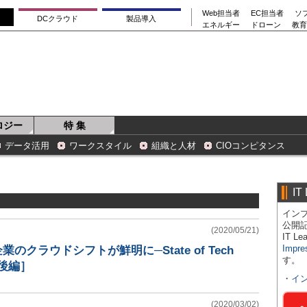
Web担当者
EC担当者
ソ
DCクラウド
製品導入
エネルギー
ドローン
教育
ロジー
特 集
データ活用
ワークスタイル
組織と人材
CIOコンピタンス
IT
インプ
公開
(2020/05/21)
IT 
Impre
のクラウドシフトが鮮明に─State of Tech
す。
［後編］
・
イ
(2020/03/02)