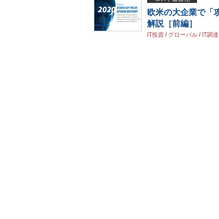
欧米の大企業で「攻めのI
解説［前編］
IT投資
/
グローバル
/
IT調達