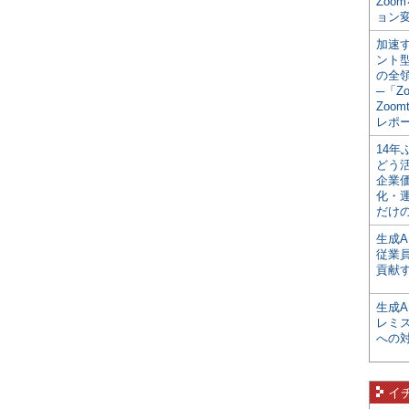
Zoo
ョン変
加速す
ント
の全
─「Z
Zoomt
レポ
14
どう
企業
化・
だけの
生成A
従業
貢献す
生成
レミ
への
イ