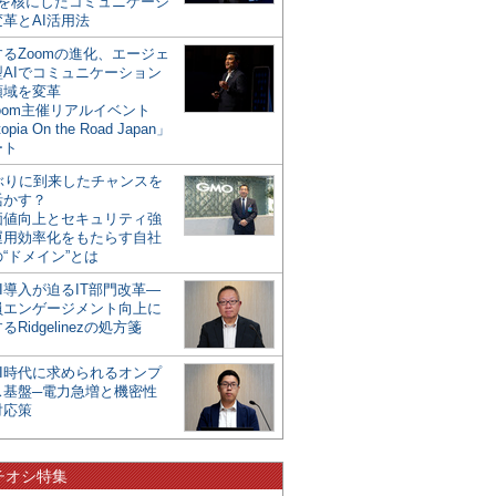
mを核にしたコミュニケーシ
革とAI活用法
るZoomの進化、エージェ
型AIでコミュニケーション
領域を変革
oom主催リアルイベント
opia On the Road Japan」
ート
年ぶりに到来したチャンスを
活かす？
価値向上とセキュリティ強
運用効率化をもたらす自社
“ドメイン”とは
I導入が迫るIT部門改革―
員エンゲージメント向上に
るRidgelinezの処方箋
AI時代に求められるオンプ
ス基盤─電力急増と機密性
対応策
チオシ特集