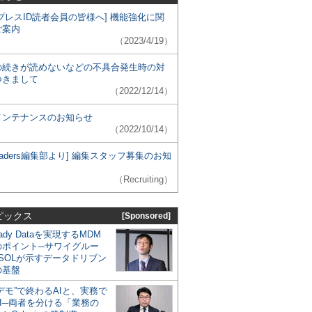
プレスID読者会員の皆様へ] 機能強化に関
ご案内
（2023/4/19）
の続きが読めないなどの不具合発生時の対
つきまして
（2022/12/14）
メンテナンスのお知らせ
（2022/10/14）
 Leaders編集部より] 編集スタッフ募集のお知
（Recruiting）
ピックス
[Sponsored]
eady Dataを実現するMDM
のポイント─サワイグルー
SOLが示すデータドリブン
の基盤
デモ”で終わるAIと、実務で
I─両者を分ける「業務の