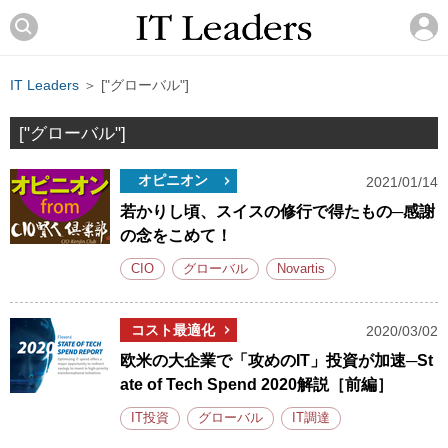
IT Leaders
＞ ["グローバル"]
["グローバル"]
オピニオン
2021/01/14
若かりし頃、スイスの修行で得たもの─感謝
の念をこめて！
CIO
グローバル
Novartis
コスト最適化
2020/03/02
欧米の大企業で「攻めのIT」投資が加速─St
ate of Tech Spend 2020解説［前編］
IT投資
グローバル
IT調達