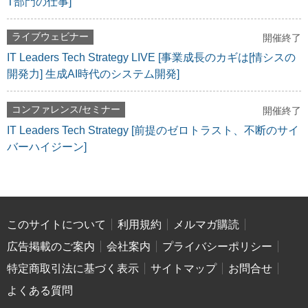
T部門の仕事]
ライブウェビナー
開催終了
IT Leaders Tech Strategy LIVE [事業成長のカギは[情シスの
開発力] 生成AI時代のシステム開発]
コンファレンス/セミナー
開催終了
IT Leaders Tech Strategy [前提のゼロトラスト、不断のサイ
バーハイジーン]
このサイトについて
利用規約
メルマガ購読
広告掲載のご案内
会社案内
プライバシーポリシー
特定商取引法に基づく表示
サイトマップ
お問合せ
よくある質問