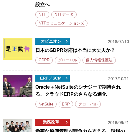
設立へ
NTT
NTTデータ
NTTコミュニケーションズ
オピニオン
2018/07/10
日本のGDPR対応は本当に大丈夫か？
GDPR
グローバル
個人情報保護法
ERP／SCM
2017/10/11
Oracle＋NetSuiteのシナジーで期待され
る、クラウドERPのさらなる進化
NetSuite
ERP
グローバル
業務改革
2016/09/21
緻密な原価管理が競争力を支える、現場の