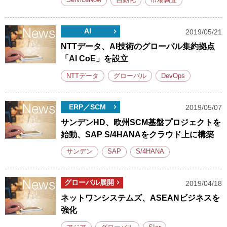
ServiceNow
自動化
市場調査
AI
2019/05/21
NTTデータ、AI技術のグローバル集約拠点
「AI CoE」を設立
NTTデータ
グローバル
DevOps
ERP／SCM
2019/05/07
サンデンHD、欧州SCM基盤プロジェクトを
始動、SAP S/4HANAをクラウド上に構築
サンデン
SAP
S/4HANA
グローバル展開
2019/04/18
ネットワンシステムズ、ASEANビジネスを
強化