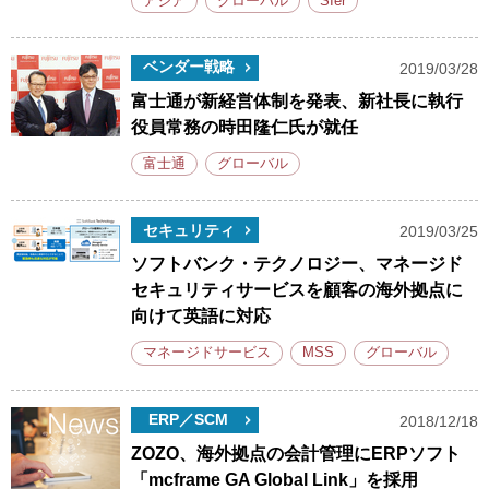
アジア
グローバル
SIer
ベンダー戦略
2019/03/28
富士通が新経営体制を発表、新社長に執行
役員常務の時田隆仁氏が就任
富士通
グローバル
セキュリティ
2019/03/25
ソフトバンク・テクノロジー、マネージド
セキュリティサービスを顧客の海外拠点に
向けて英語に対応
マネージドサービス
MSS
グローバル
ERP／SCM
2018/12/18
ZOZO、海外拠点の会計管理にERPソフト
「mcframe GA Global Link」を採用