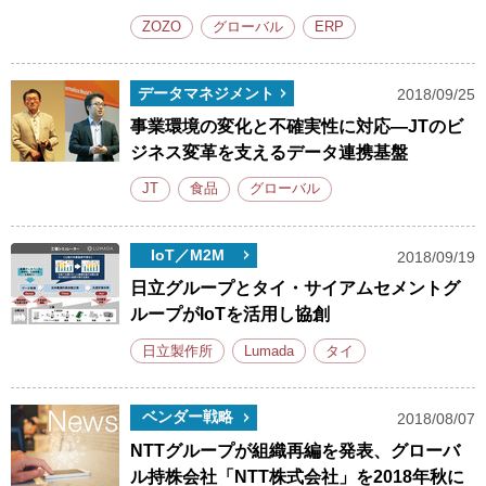
ZOZO
グローバル
ERP
データマネジメント
2018/09/25
事業環境の変化と不確実性に対応―JTのビ
ジネス変革を支えるデータ連携基盤
JT
食品
グローバル
IoT／M2M
2018/09/19
日立グループとタイ・サイアムセメントグ
ループがIoTを活用し協創
日立製作所
Lumada
タイ
ベンダー戦略
2018/08/07
NTTグループが組織再編を発表、グローバ
ル持株会社「NTT株式会社」を2018年秋に