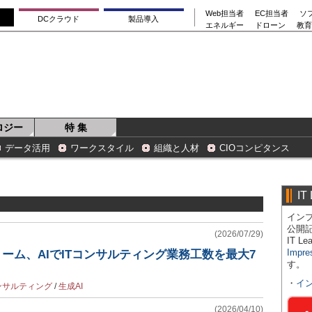
Web担当者
EC担当者
ソ
DCクラウド
製品導入
エネルギー
ドローン
教育
ロジー
特 集
データ活用
ワークスタイル
組織と人材
CIOコンピタンス
IT
インプ
公開
(2026/07/29)
IT 
Impre
リーム、AIでITコンサルティング業務工数を最大7
す。
・
イ
ンサルティング
/
生成AI
(2026/04/10)