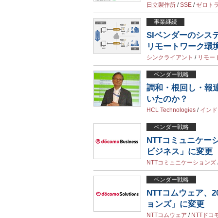
日立製作所
/
SSE
/
ゼロト
事業継続
SIベンダーのシス
リモートワーク環
シンクライアント
/
リモー
ベンダー戦略
調和・根回し・報連
いたのか？
HCL Technologies
/
インド
ベンダー戦略
NTTコミュニケーシ
ビジネス」に変更
NTTコミュニケーションズ
ベンダー戦略
NTTコムウェア、2
ョンズ」に変更
NTTコムウェア
/
NTTドコ