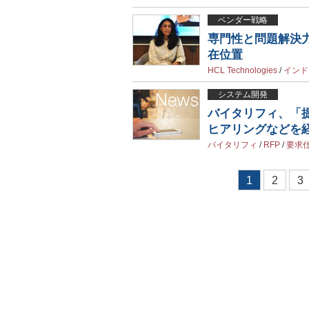
ベンダー戦略
専門性と問題解決力
在位置
HCL Technologies
/
インド
システム開発
バイタリフィ、「
ヒアリングなどを
バイタリフィ
/
RFP
/
要求
1
2
3