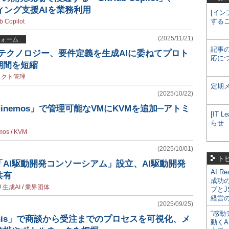
ディング支援AIを業務利用
[イン
する
b Copilot
(2025/11/21)
ォーム
記事
ネステクノロジー、要件定義を生成AIに委ねてプロト
応に
期間を短縮
ェクト管理
定期
(2025/10/22)
inemos」で管理可能なVMにKVMを追加─アトミ
[IT
らせ
mos
/
KVM
(2025/10/01)
ト
が「AI駆動開発コンソーシアム」設立、AI駆動開発
AI R
共有
成功
/
生成AI
/
業界団体
プとJ
経営
(2025/09/25)
“感動
onis」で商談から受注までのプロセスを可視化、メ
動くA