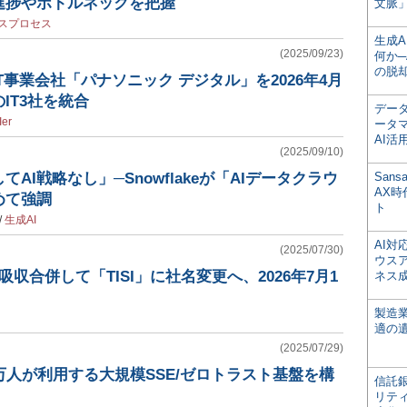
進捗やボトルネックを把握
文脈」
スプロセス
生成
(2025/09/23)
何か─
の脱
T事業会社「パナソニック デジタル」を2026年4月
IT3社を統合
デー
Ier
ータ
AI活
(2025/09/10)
AI戦略なし」─Snowflakeが「AIデータクラウ
San
AX
めて強調
ト
/
生成AI
AI
(2025/07/30)
ウス
吸収合併して「TISI」に社名変更へ、2026年7月1
ネス
製造
適の
(2025/07/29)
万人が利用する大規模SSE/ゼロトラスト基盤を構
信託銀
リテ