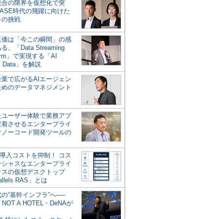
統合の限界を仮想化で突
ASE時代の飛躍に向けた
キの挑戦
の真価は「今この瞬間」の感
。「Data Streaming
form」で実現する「AI
y Data」を解説
企業で広がるAIエージェン
ためのデータマネジメント
？
たユーザー体験で業務アプ
定着させるエンタープライ
けノーコード開発ツールの
の導入コストを抑制！ コス
ンシャスなエンタープライ
ラスの仮想デスクトップ
allels RAS」とは
代の“基幹インフラ”へ──
NOT A HOTEL・DeNAが