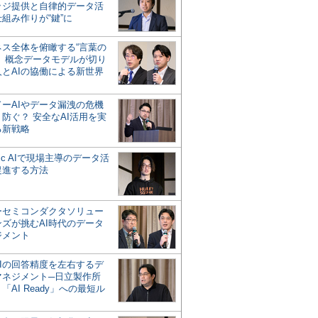
ッジ提供と自律的データ活
組み作りが“鍵”に
ネス全体を俯瞰する“言葉の
”、概念データモデルが切り
人とAIの協働による新世界
？
ドーAIやデータ漏洩の危機
防ぐ？ 安全なAI活用を実
る新戦略
ntic AIで現場主導のデータ活
促進する方法
ーセミコンダクタソリュー
ンズが挑むAI時代のデータ
ジメント
AIの回答精度を左右するデ
マネジメント─日立製作所
「AI Ready」への最短ル