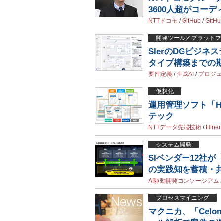
3600人超がコー
NTTドコモ
/
GitHub
/
GitHu
開発ツール／プラットフ
SIerのDGビジ
タイプ構築までの
要件定義
/
生成AI
/
プロジ
仮想化
運用管理ソフト「H
テック
NTTデータ先端技術
/
Hine
システム開発
SIベンダー12社
の実践知を蓄積・
AI駆動開発コンソーシアム
プロセスマイニング
マクニカ、「Cel