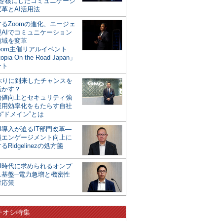
mを核にしたコミュニケーシ
革とAI活用法
るZoomの進化、エージェ
型AIでコミュニケーション
領域を変革
oom主催リアルイベント
opia On the Road Japan」
ート
年ぶりに到来したチャンスを
活かす？
価値向上とセキュリティ強
運用効率化をもたらす自社
“ドメイン”とは
I導入が迫るIT部門改革―
員エンゲージメント向上に
るRidgelinezの処方箋
AI時代に求められるオンプ
ス基盤─電力急増と機密性
対応策
チオシ特集