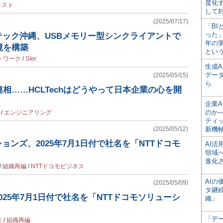
度化
ラスト
して
(2025/07/17)
「BI
った
テック沖縄、USBメモリー型シンクライアントで
年の
境を構築
とい
トワーク
/
SIer
生成
デー
(2025/05/15)
ら
相……HCLTechはどうやって日本企業の心を開
企業A
のか─
/
エンジニアリング
ティ
(2025/05/12)
新機
ョンズ、2025年7月1日付で社名を「NTTドコモ
AI
領域
進化
/
組織再編
/
NTTドコモビジネス
AI
(2025/05/09)
タ継
025年7月1日付で社名を「NTTドコモソリューシ
織」
「デ
モ
/
組織再編