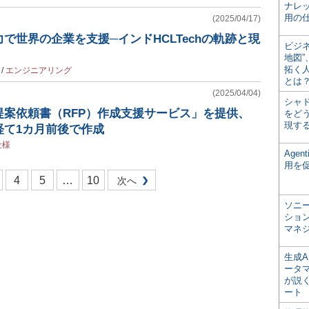
ナレ
用の仕
(2025/04/17)
で世界の企業を支援─インドHCLTechの軌跡と現
ビジ
地図
拓く
/
エンジニアリング
とは
(2025/04/04)
シャ
提案依頼書（RFP）作成支援サービス」を提供、
をどう
現す
経て1カ月前後で作成
仕様
Age
用を
4
5
…
10
次へ
ソニ
ショ
マネ
生成
ータ
が説く
ート