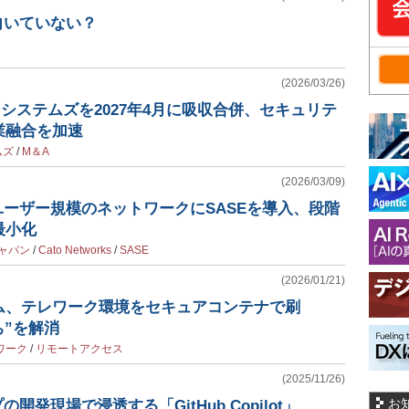
向いていない？
(2026/03/26)
ンシステムズを2027年4月に吸収合併、セキュリテ
業融合を加速
ムズ
/
M＆A
(2026/03/09)
ユーザー規模のネットワークにSASEを導入、段階
最小化
ャパン
/
Cato Networks
/
SASE
(2026/01/21)
ム、テレワーク環境をセキュアコンテナで刷
ち”を解消
ワーク
/
リモートアクセス
(2025/11/26)
お
開発現場で浸透する「GitHub Copilot」、