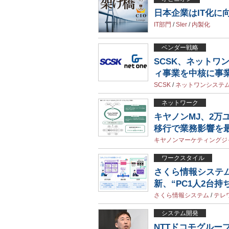
日本企業はIT化に
IT部門
/
SIer
/
内製化
ベンダー戦略
SCSK、ネットワ
ィ事業を中核に事
SCSK
/
ネットワンシステ
ネットワーク
キヤノンMJ、2万
移行で業務影響を
キヤノンマーケティングジ
ワークスタイル
さくら情報システ
新、“PC1人2台持
さくら情報システム
/
テレ
システム開発
NTTドコモグループの