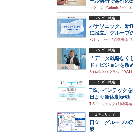
ール解析で案件の
マクニカ
/
Celonis
/
ビジネ
ベンダー戦略
パナソニック、新I
に設立、グループの
パナソニック
/
組織再編
/
S
ベンダー戦略
「データ戦略なくして
ド」ビジョンを改
Snowflake
/
クラウドDWH
ベンダー戦略
TIS、インテックを
日より新体制始動
TIS
/
インテック
/
組織再編
セキュリティ
日立、グループ28
築