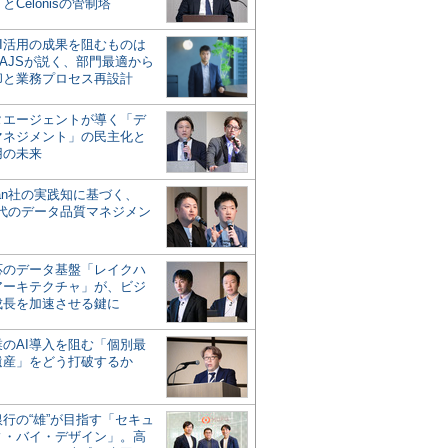
とCelonisの管制塔
AI活用の成果を阻むものは
AJSが説く、部門最適から
却と業務プロセス再設計
タエージェントが導く「デ
マネジメント」の民主化と
用の未来
san社の実践知に基づく、
時代のデータ品質マネジメン
対応のデータ基盤「レイクハ
アーキテクチャ」が、ビジ
成長を加速させる鍵に
業のAI導入を阻む「個別最
遺産」をどう打破するか
行の“雄”が目指す「セキュ
ィ・バイ・デザイン」。高