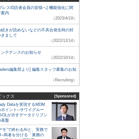
プレスID読者会員の皆様へ] 機能強化に関
ご案内
（2023/4/19）
の続きが読めないなどの不具合発生時の対
つきまして
（2022/12/14）
メンテナンスのお知らせ
（2022/10/14）
 Leaders編集部より] 編集スタッフ募集のお知
（Recruiting）
ピックス
[Sponsored]
eady Dataを実現するMDM
のポイント─サワイグルー
SOLが示すデータドリブン
の基盤
デモ”で終わるAIと、実務で
I─両者を分ける「業務の