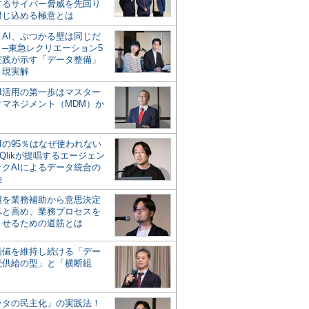
するサイバー脅威を先回り
封じ込める極意とは
とAI、ぶつかる壁は同じだ
」─東急レクリエーション5
実践が示す「データ整備」
う現実解
AI活用の第一歩はマスター
タマネジメント（MDM）か
Iの95％はなぜ使われない
Qlikが提唱するエージェン
ックAIによるデータ統合の
軸
活用を業務補助から意思決定
へと高め、業務プロセスを
させるための道筋とは
の価値を維持し続ける「デー
続供給の型」と「横断組
ータの民主化」の実践法！