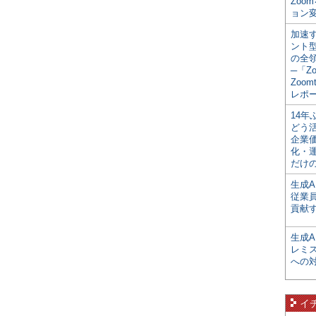
Zoo
ョン変
加速す
ント
の全
─「Z
Zoomt
レポ
14
どう
企業
化・
だけの
生成A
従業
貢献す
生成
レミ
への
イ