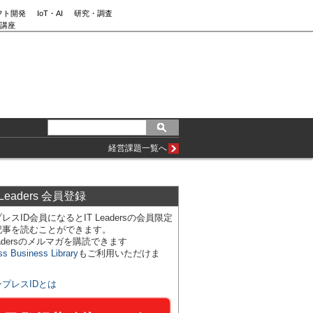
フト開発
IoT・AI
研究・調査
講座
経営課題一覧へ
 Leaders 会員登録
レスID会員になるとIT Leadersの会員限定
記事を読むことができます。
Leadersのメルマガを購読できます
ss Business Library
もご利用いただけま
ンプレスIDとは