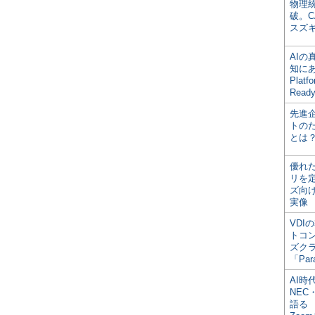
物理
破。C
スズ
AI
知にある
Plat
Read
先進
トの
とは
優れ
リを
ズ向
実像
VDI
トコ
ズク
「Par
AI時
NEC・
語る