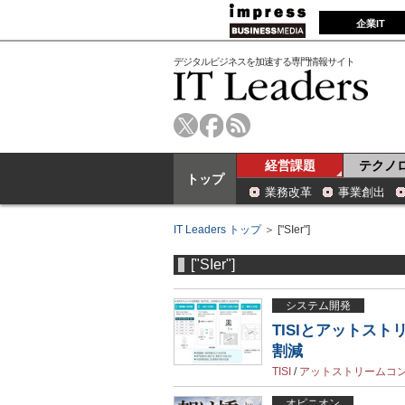
企業IT
デジタルビジネスを加速する専門情報サイト
経営課題
テクノ
トップ
業務改革
事業創出
IT Leaders トップ
＞ ["SIer"]
["SIer"]
システム開発
TISIとアットスト
割減
TISI
/
アットストリームコ
オピニオン