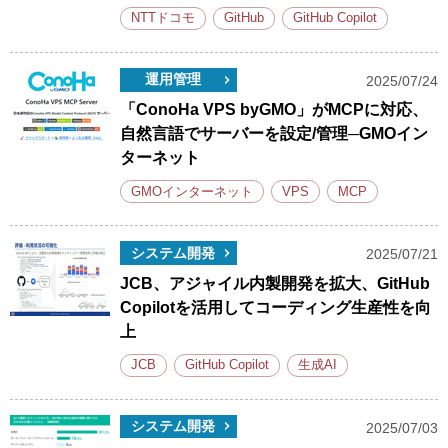
NTTドコモ
GitHub
GitHub Copilot
運用管理
2025/07/24
「ConoHa VPS byGMO」がMCPに対応、
自然言語でサーバーを設定/管理─GMOイン
ターネット
GMOインターネット
VPS
MCP
システム開発
2025/07/21
JCB、アジャイル内製開発を拡大、GitHub
Copilotを活用してコーディング生産性を向
上
JCB
GitHub Copilot
生成AI
システム開発
2025/07/03