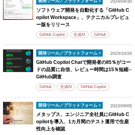
開発ツール／プラットフォーム
2024/04/30
ソフトウェア開発を自動化する「GitHub C
opilot Workspace」、テクニカルプレビュ
ー版をリリース
GitHub Copilot
生成AI
GitHub
開発ツール／プラットフォーム
2023/10/20
GitHub Copilot Chatで開発者の85％がコー
ドの品質に自信、レビュー時間は15％短縮─
GitHub調査
GitHub
生成AI
GitHub Copilot
開発ツール／プラットフォーム
2023/09/05
メタップス、エンジニア全社員にGitHub C
opilotを導入、1カ月間のテスト運用で生産
性向上を確認