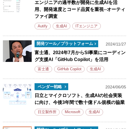
エンジニアの過半数が開発に生成AIを活
用、開発速度とコード品質を重視─オーティ
ファイ調査
Autify
生成AI
ITエンジニア
開発ツール／プラットフォーム
2024/11/27
富士通、2024年7月からSI事業にコーディン
グ支援AI「GitHub Copilot」を活用
富士通
GitHub Copilot
生成AI
ベンダー戦略
2024/06/05
日立とマイクロソフト、生成AIの社会実装
に向け、今後3年間で数十億ドル規模の協業
日立製作所
Microsoft
生成AI