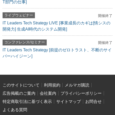
T部門の仕事]
ライブウェビナー
開催終了
IT Leaders Tech Strategy LIVE [事業成長のカギは[情シスの
開発力] 生成AI時代のシステム開発]
コンファレンス/セミナー
開催終了
IT Leaders Tech Strategy [前提のゼロトラスト、不断のサイ
バーハイジーン]
このサイトについて
利用規約
メルマガ購読
広告掲載のご案内
会社案内
プライバシーポリシー
特定商取引法に基づく表示
サイトマップ
お問合せ
よくある質問