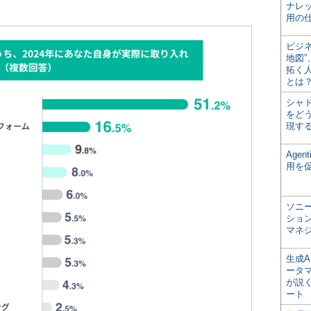
ナレ
用の仕
ビジ
地図
拓く
とは
シャ
をどう
現す
Age
用を
ソニ
ショ
マネ
生成
ータ
が説く
ート