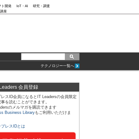
フト開発
IoT・AI
研究・調査
講座
テクノロジー一覧へ
 Leaders 会員登録
レスID会員になるとIT Leadersの会員限定
記事を読むことができます。
Leadersのメルマガを購読できます
ss Business Library
もご利用いただけま
ンプレスIDとは