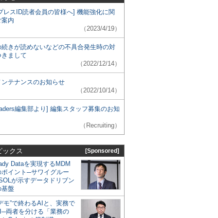
プレスID読者会員の皆様へ] 機能強化に関
ご案内
（2023/4/19）
の続きが読めないなどの不具合発生時の対
つきまして
（2022/12/14）
メンテナンスのお知らせ
（2022/10/14）
 Leaders編集部より] 編集スタッフ募集のお知
（Recruiting）
ピックス
[Sponsored]
eady Dataを実現するMDM
のポイント─サワイグルー
SOLが示すデータドリブン
の基盤
デモ”で終わるAIと、実務で
I─両者を分ける「業務の