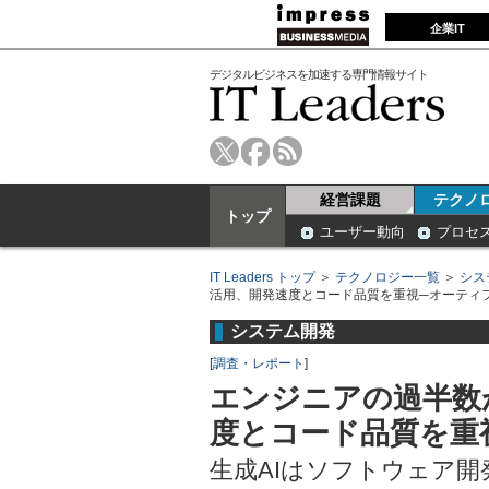
企業IT
デジタルビジネスを加速する専門情報サイト
経営課題
テクノ
トップ
ユーザー動向
プロセ
IT Leaders トップ
＞
テクノロジー一覧
＞
シス
活用、開発速度とコード品質を重視─オーティ
システム開発
[
調査・レポート
]
エンジニアの過半数
度とコード品質を重
生成AIはソフトウェア