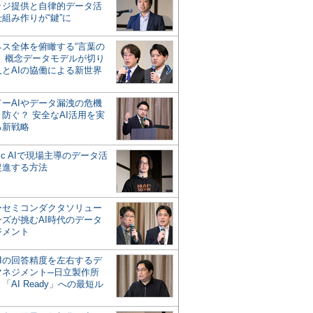
ッジ提供と自律的データ活
組み作りが“鍵”に
ネス全体を俯瞰する“言葉の
”、概念データモデルが切り
人とAIの協働による新世界
？
ドーAIやデータ漏洩の危機
防ぐ？ 安全なAI活用を実
る新戦略
ntic AIで現場主導のデータ活
促進する方法
ーセミコンダクタソリュー
ンズが挑むAI時代のデータ
ジメント
AIの回答精度を左右するデ
マネジメント─日立製作所
「AI Ready」への最短ル