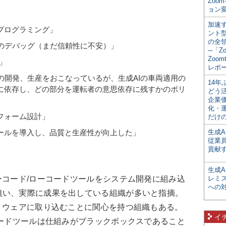
Zoo
ョン変
加速す
プログラミング」
ント
の全
のデバッグ（まだ信頼性に不安）」
─「Z
Zoomt
発」
レポ
の開発、生産をおこなっているが、生成AIの車両適用の
14
Iに依存し、どの部分を運転者の意思依存に残すかのポリ
どう
企業
化・
フォーム設計」
だけの
ツールを導入し、品質と生産性が向上した」
生成A
従業
」
貢献す
生成
コード/ローコードツールをシステム開発に組み込
レミ
への
狙い、実際に成果を出している組織が多いと指摘。
トウェアに取り込むことに関心を持つ組織もある。
イ
コードツールは仕組みがブラックボックスであること