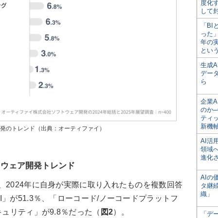
度化
して
「BI
った
年の
とい
生成
デー
ら
企業A
のか─
ティ
新機
開発のトレンド（出典：オーティファイ）
AI
領域
進化
トウェア開発トレンド
AI
、2024年に自身が実際に取り入れたものを複数回答
タ継
織」
」が51.3％、「ローコード/ノーコードプラットフ
キュリティ」が9.8％だった（
図2
）。
「デ