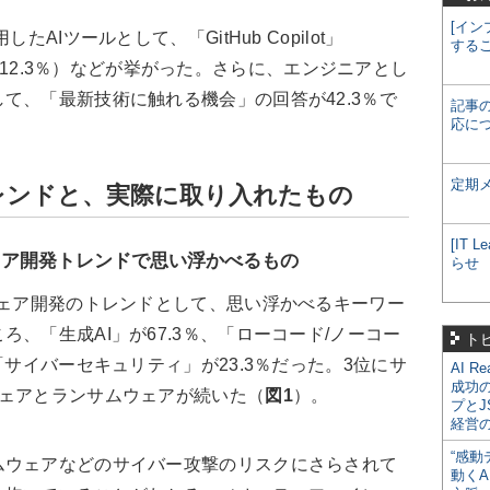
[イン
AIツールとして、「GitHub Copilot」
する
ex」（12.3％）などが挙がった。さらに、エンジニアとし
て、「最新技術に触れる機会」の回答が42.3％で
記事
応に
定期
レンドと、実際に取り入れたもの
[IT
ウェア開発トレンドで思い浮かべるもの
らせ
ウェア開発のトレンドとして、思い浮かべるキーワー
、「生成AI」が67.3％、「ローコード/ノーコー
ト
「サイバーセキュリティ」が23.3％だった。3位にサ
AI R
成功
ウェアとランサムウェアが続いた（
図1
）。
プとJ
経営
“感動
ウェアなどのサイバー攻撃のリスクにさらされて
動くA