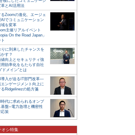
mを核にしたコミュニケーシ
革とAI活用法
るZoomの進化、エージェ
型AIでコミュニケーション
領域を変革
oom主催リアルイベント
opia On the Road Japan」
ート
年ぶりに到来したチャンスを
活かす？
価値向上とセキュリティ強
運用効率化をもたらす自社
“ドメイン”とは
I導入が迫るIT部門改革―
員エンゲージメント向上に
るRidgelinezの処方箋
AI時代に求められるオンプ
ス基盤─電力急増と機密性
対応策
チオシ特集