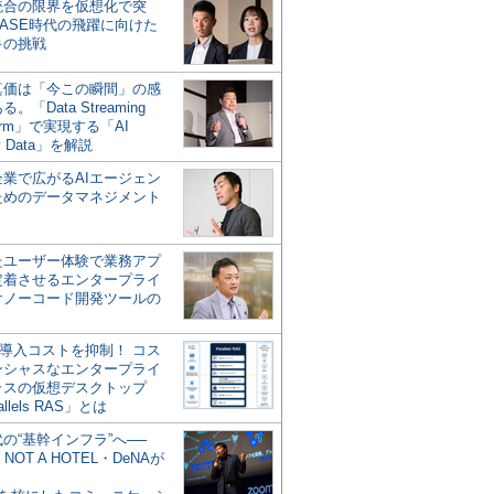
統合の限界を仮想化で突
ASE時代の飛躍に向けた
キの挑戦
の真価は「今この瞬間」の感
。「Data Streaming
form」で実現する「AI
y Data」を解説
企業で広がるAIエージェン
ためのデータマネジメント
？
たユーザー体験で業務アプ
定着させるエンタープライ
けノーコード開発ツールの
の導入コストを抑制！ コス
ンシャスなエンタープライ
ラスの仮想デスクトップ
allels RAS」とは
代の“基幹インフラ”へ──
NOT A HOTEL・DeNAが