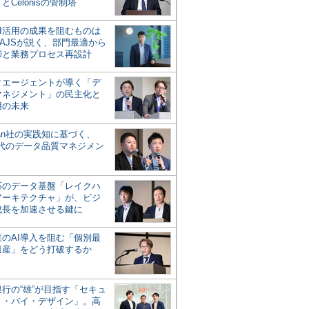
とCelonisの管制塔
AI活用の成果を阻むものは
AJSが説く、部門最適から
却と業務プロセス再設計
タエージェントが導く「デ
マネジメント」の民主化と
用の未来
san社の実践知に基づく、
時代のデータ品質マネジメン
対応のデータ基盤「レイクハ
アーキテクチャ」が、ビジ
成長を加速させる鍵に
業のAI導入を阻む「個別最
遺産」をどう打破するか
行の“雄”が目指す「セキュ
ィ・バイ・デザイン」。高