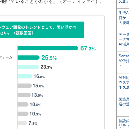
を抱いていることがわかる」（オーティファイ）。
文脈」
生成
何か─
の脱
デー
ータ
AI活
San
AX
ト
AI
ウス
ネス
製造
適の
信託銀
リテ