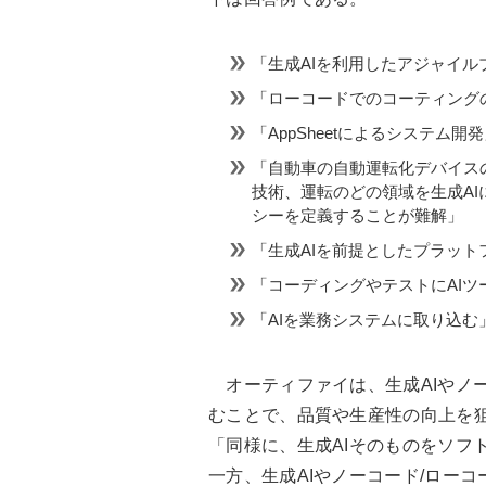
「生成AIを利用したアジャイル
「ローコードでのコーティング
「AppSheetによるシステム開
「自動車の自動運転化デバイス
技術、運転のどの領域を生成A
シーを定義することが難解」
「生成AIを前提としたプラット
「コーディングやテストにAI
「AIを業務システムに取り込む
オーティファイは、生成AIやノー
むことで、品質や生産性の向上を
「同様に、生成AIそのものをソフ
一方、生成AIやノーコード/ロー