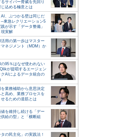
するサイバー脅威を先回り
封じ込める極意とは
とAI、ぶつかる壁は同じだ
」─東急レクリエーション5
実践が示す「データ整備」
う現実解
AI活用の第一歩はマスター
タマネジメント（MDM）か
Iの95％はなぜ使われない
Qlikが提唱するエージェン
ックAIによるデータ統合の
軸
活用を業務補助から意思決定
へと高め、業務プロセスを
させるための道筋とは
の価値を維持し続ける「デー
続供給の型」と「横断組
ータの民主化」の実践法！