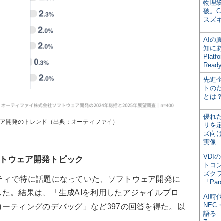
物理
破。C
スズ
AI
知にある
Plat
Read
先進
トの
とは
優れ
ウェア開発のトレンド（出典：オーティファイ）
リを
ズ向
実像
VDI
トウェア開発トピック
トコ
ズク
ティで特に話題になっていた、ソフトウェア開発に
「Par
た。結果は、「生成AIを利用したアジャイルプロ
AI時
NEC・
ーティングのデバッグ」など397の回答を得た。以
語る