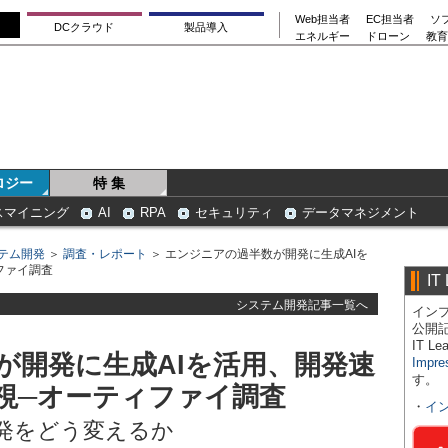
Web担当者
EC担当者
ソ
DCクラウド
製品導入
エネルギー
ドローン
教育
ロジー
特 集
スマイニング
AI
RPA
セキュリティ
データマネジメント
テム開発
＞
調査・レポート
＞ エンジニアの過半数が開発に生成AIを
ファイ調査
IT
システム開発記事一覧へ
インプ
公開
IT 
が開発に生成AIを活用、開発速
Impre
す。
視─オーティファイ調査
・
イ
開発をどう変えるか