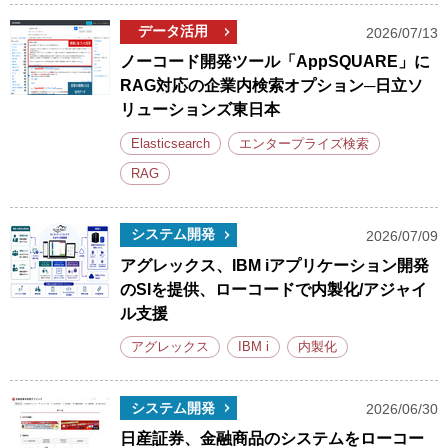
データ活用
2026/07/13
ノーコード開発ツール「AppSQUARE」に
RAG対応の企業内検索オプション─日立ソ
リューションズ東日本
Elasticsearch
エンタープライズ検索
RAG
システム開発
2026/07/09
アグレックス、IBM iアプリケーション開発
のSIを提供、ローコードで内製化/アジャイ
ル支援
アグレックス
IBM i
内製化
システム開発
2026/06/30
日産証券、金融商品のシステムをローコー