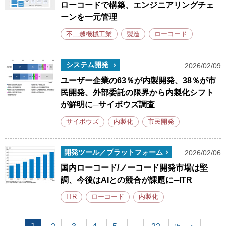
ローコードで構築、エンジニアリングチェ
ーンを一元管理
不二越機械工業
製造
ローコード
システム開発
2026/02/09
ユーザー企業の63％が内製開発、38％が市
民開発、外部委託の限界から内製化シフト
が鮮明に─サイボウズ調査
サイボウズ
内製化
市民開発
開発ツール／プラットフォーム
2026/02/06
国内ローコード/ノーコード開発市場は堅
調、今後はAIとの競合が課題に─ITR
ITR
ローコード
内製化