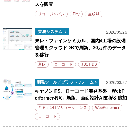
スを販売
リコージャパン
Dify
生成AI
業務システム
2026/05/26
東レ・ファインケミカル、国内4工場の設備
管理をクラウドDBで刷新、30万件のデータ
を移行
東レ
ローコード
JUST.DB
開発ツール／プラットフォーム
2026/03/27
キヤノンITS、ローコード開発基盤「WebP
erformer-NX」新版、画面設計AI支援を追加
キヤノンITソリューションズ
WebPerformer
ローコード