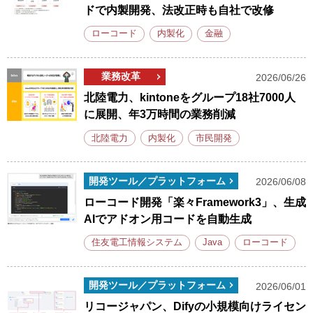
ドで内製開発、法改正時も自社で改修
ローコード
内製化
金融
業務改革
2026/06/26
北陸電力、kintoneをグループ18社7000人
に展開、年3万時間の業務削減
北陸電力
内製化
市民開発
開発ツール／プラットフォーム
2026/06/08
ローコード開発「楽々Framework3」、生成
AIでアドオン用コードを自動生成
住友電工情報システム
Java
ローコード
開発ツール／プラットフォーム
2026/06/01
リコージャパン、Difyの小規模向けライセン