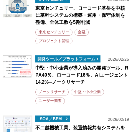
東京センチュリー、ローコード基盤を中核
に基幹システムの構築・運用・保守体制を
整備、全体工数を5割削減
東京センチュリー
金融
プロジェクト管理
開発ツール／プラットフォーム
2026/02/25
中堅・中小企業が導入済みの開発ツール、R
PA49％、ローコード16％、AIエージェント
14.2%─ノークリサーチ
ノークリサーチ
中堅・中小企業
ユーザー調査
SOA／BPM
2026/02/19
不二越機械工業、装置情報共有システムを