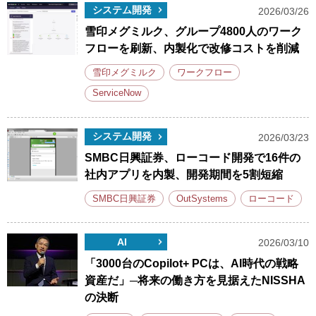
システム開発
2026/03/26
雪印メグミルク、グループ4800人のワーク
フローを刷新、内製化で改修コストを削減
雪印メグミルク
ワークフロー
ServiceNow
システム開発
2026/03/23
SMBC日興証券、ローコード開発で16件の
社内アプリを内製、開発期間を5割短縮
SMBC日興証券
OutSystems
ローコード
AI
2026/03/10
「3000台のCopilot+ PCは、AI時代の戦略
資産だ」─将来の働き方を見据えたNISSHA
の決断