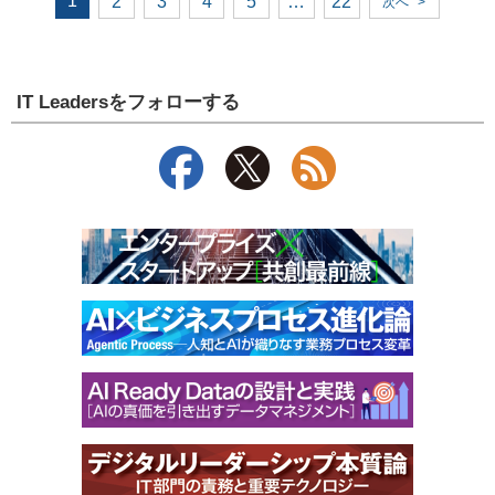
1
2
3
4
5
…
22
次へ
>
IT Leadersをフォローする