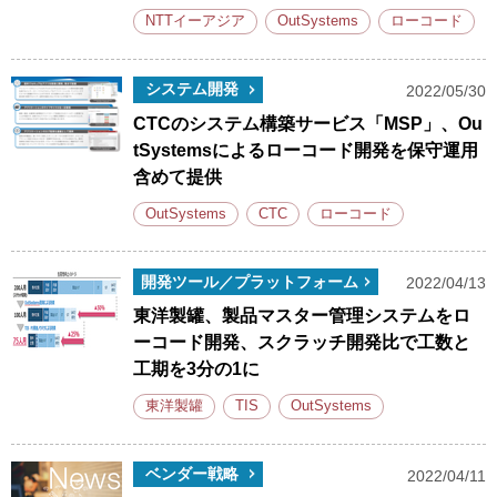
NTTイーアジア
OutSystems
ローコード
システム開発
2022/05/30
CTCのシステム構築サービス「MSP」、Ou
tSystemsによるローコード開発を保守運用
含めて提供
OutSystems
CTC
ローコード
開発ツール／プラットフォーム
2022/04/13
東洋製罐、製品マスター管理システムをロ
ーコード開発、スクラッチ開発比で工数と
工期を3分の1に
東洋製罐
TIS
OutSystems
ベンダー戦略
2022/04/11