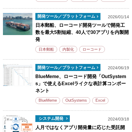
開発ツール／プラットフォーム
2026/01/14
日本郵船、ローコード開発ツールで開発工
数を最大5割短縮、40人で30アプリを内製開
発
日本郵船
内製化
ローコード
開発ツール／プラットフォーム
2024/06/19
BlueMeme、ローコード開発「OutSystem
s」で使えるExcelライクな表計算コンポー
ネント
BlueMeme
OutSystems
Excel
システム開発
2024/03/18
人月ではなくアプリ開発量に応じた受託開