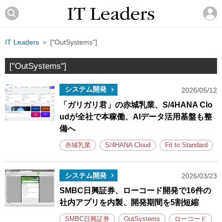
IT Leaders
＞ ["OutSystems"]
["OutSystems"]
システム開発
2026/05/12
「ガリガリ君」の赤城乳業、S/4HANA Clo
udが全社で本稼働、AIデータ活用基盤も整
備へ
赤城乳業
S/4HANA Cloud
Fit to Standard
システム開発
2026/03/23
SMBC日興証券、ローコード開発で16件の
社内アプリを内製、開発期間を5割短縮
SMBC日興証券
OutSystems
ローコード