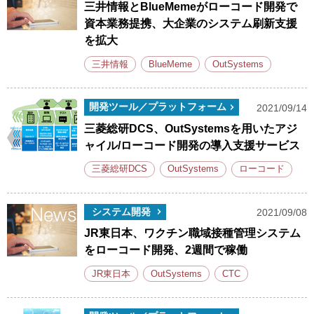
三井情報とBlueMemeがローコード開発で
資本業務提携、大企業のシステム刷新支援
を拡大
三井情報
BlueMeme
OutSystems
開発ツール／プラットフォーム
2021/09/14
三菱総研DCS、OutSystemsを用いたアジ
ャイル/ローコード開発の導入支援サービス
三菱総研DCS
OutSystems
ローコード
システム開発
2021/09/08
JR東日本、ワクチン職域接種管理システム
をローコード開発、2週間で稼働
JR東日本
OutSystems
CTC