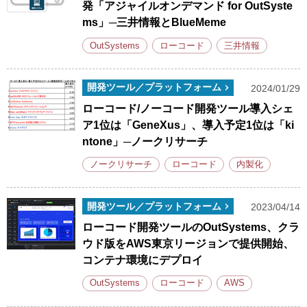
発「アジャイルオンデマンド for OutSyste
ms」─三井情報とBlueMeme
OutSystems
ローコード
三井情報
開発ツール／プラットフォーム
2024/01/29
ローコード/ノーコード開発ツール導入シェ
ア1位は「GeneXus」、導入予定1位は「ki
ntone」─ノークリサーチ
ノークリサーチ
ローコード
内製化
開発ツール／プラットフォーム
2023/04/14
ローコード開発ツールのOutSystems、クラ
ウド版をAWS東京リージョンで提供開始、
コンテナ環境にデプロイ
OutSystems
ローコード
AWS