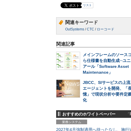
リスト
関連キーワード
OutSystems
/
CTC
/
ローコード
関連記事
メインフレームのソース
ら仕様書を自動生成─ユニ
アール「Software Asset
Maintenance」
JBCC、SIサービスの上流
エージェントを開発、「
憶」で現状分析や要件定
化
おすすめのホワイトペーパー
「製
業務システム
2027年4月強制適用へ待ったなし、施行迫