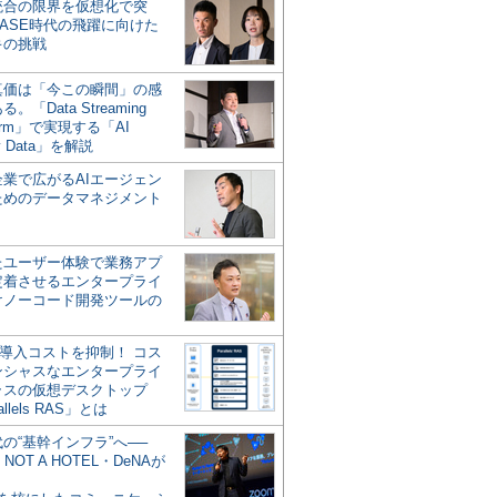
統合の限界を仮想化で突
ASE時代の飛躍に向けた
キの挑戦
の真価は「今この瞬間」の感
。「Data Streaming
form」で実現する「AI
y Data」を解説
企業で広がるAIエージェン
ためのデータマネジメント
？
たユーザー体験で業務アプ
定着させるエンタープライ
けノーコード開発ツールの
の導入コストを抑制！ コス
ンシャスなエンタープライ
ラスの仮想デスクトップ
allels RAS」とは
代の“基幹インフラ”へ──
NOT A HOTEL・DeNAが