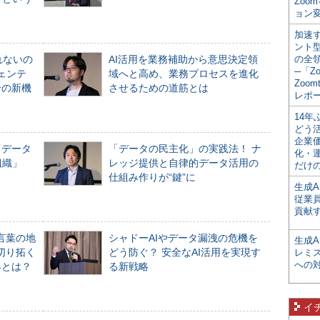
Zoo
ョン変
加速す
ント
れないの
AI活用を業務補助から意思決定領
の全
─「Z
ジェンテ
域へと高め、業務プロセスを進化
Zoomt
合の新機
させるための道筋とは
レポ
14
どう
企業
「データ
「データの民主化」の実践法！ ナ
化・
組織」
レッジ提供と自律的データ活用の
だけの
仕組み作りが“鍵”に
生成A
従業
貢献す
言葉の地
シャドーAIやデータ漏洩の危機を
生成
切り拓く
どう防ぐ？ 安全なAI活用を実現す
レミ
への
界とは？
る新戦略
イ