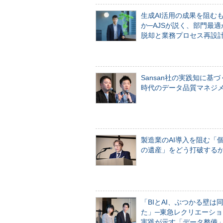
生成AI活用の成果を阻む
か─AJSが説く、部門最適
脱却と業務プロセス再設
Sansan社の実践知に基づ
時代のデータ品質マネジ
製造業のAI導入を阻む「
の遺産」をどう打破する
「BIとAI、ぶつかる壁は
た」─東急レクリエーショ
実践が示す「データ整備