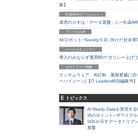
版】
生成AI/AIエージェント
成否のカギは「データ基盤」に─生成AI時代
フィジカルAI
AI/ロボット─Society 5.0に向けた社会実
メールセキュリティ
導入のみならず運用時の“ポリシー上げ”が肝心
ゼロトラスト戦略
ランサムウェア、AI詐欺…最新脅威に抗
ーハイジーン]【IT Leaders特別編集号】
トピックス
AI Ready Dataを実現す
功のポイント─サワイグル
SOLが示すデータドリブ
基盤