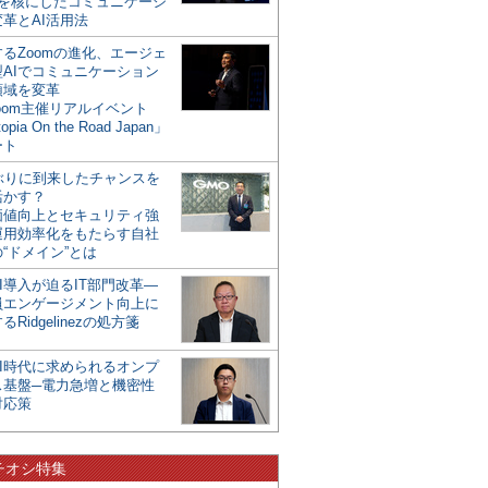
mを核にしたコミュニケーシ
革とAI活用法
るZoomの進化、エージェ
型AIでコミュニケーション
領域を変革
oom主催リアルイベント
opia On the Road Japan」
ート
年ぶりに到来したチャンスを
活かす？
価値向上とセキュリティ強
運用効率化をもたらす自社
“ドメイン”とは
I導入が迫るIT部門改革―
員エンゲージメント向上に
るRidgelinezの処方箋
AI時代に求められるオンプ
ス基盤─電力急増と機密性
対応策
チオシ特集