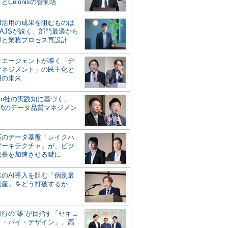
とCelonisの管制塔
AI活用の成果を阻むものは
AJSが説く、部門最適から
却と業務プロセス再設計
タエージェントが導く「デ
マネジメント」の民主化と
用の未来
san社の実践知に基づく、
時代のデータ品質マネジメン
対応のデータ基盤「レイクハ
アーキテクチャ」が、ビジ
成長を加速させる鍵に
業のAI導入を阻む「個別最
遺産」をどう打破するか
行の“雄”が目指す「セキュ
ィ・バイ・デザイン」。高