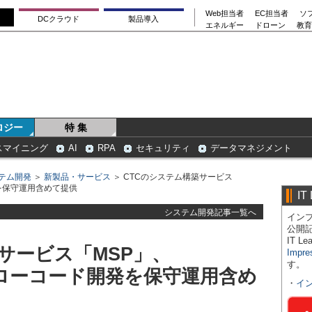
Web担当者
EC担当者
ソ
DCクラウド
製品導入
エネルギー
ドローン
教育
ロジー
特 集
スマイニング
AI
RPA
セキュリティ
データマネジメント
テム開発
＞
新製品・サービス
＞ CTCのシステム構築サービス
発を保守運用含めて提供
IT
システム開発記事一覧へ
インプ
公開
IT 
サービス「MSP」、
Impre
す。
よるローコード開発を保守運用含め
・
イ