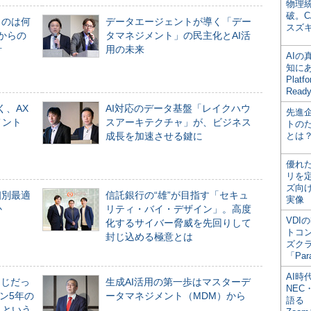
物理
破。C
ものは何
データエージェントが導く「デー
スズ
からの
タマネジメント」の民主化とAI活
計
用の未来
AI
知にある
Plat
Read
く、AX
AI対応のデータ基盤「レイクハウ
先進
メント
スアーキテクチャ」が、ビジネス
トの
成長を加速させる鍵に
とは
優れ
リを
ズ向
個別最適
信託銀行の“雄”が目指す「セキュ
実像
か
リティ・バイ・デザイン」。高度
VDI
化するサイバー脅威を先回りして
トコ
封じ込める極意とは
ズク
「Par
AI時
同じだっ
生成AI活用の第一歩はマスターデ
NEC・
ン5年の
ータマネジメント（MDM）から
語る
」という