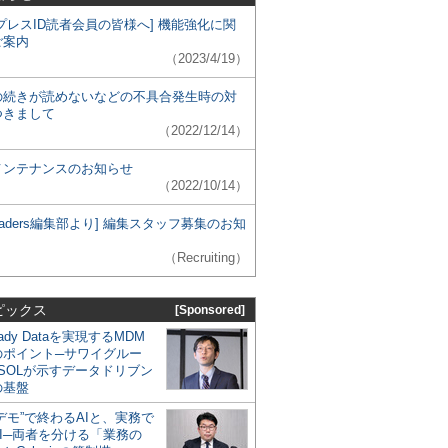
プレスID読者会員の皆様へ] 機能強化に関
ご案内
（2023/4/19）
の続きが読めないなどの不具合発生時の対
つきまして
（2022/12/14）
メンテナンスのお知らせ
（2022/10/14）
 Leaders編集部より] 編集スタッフ募集のお知
（Recruiting）
ピックス
[Sponsored]
eady Dataを実現するMDM
のポイント─サワイグルー
SOLが示すデータドリブン
の基盤
デモ”で終わるAIと、実務で
I─両者を分ける「業務の