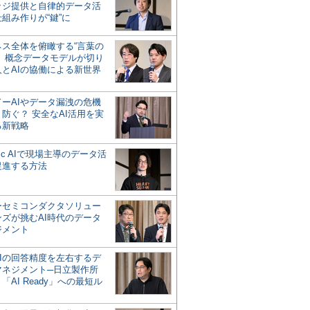
ッジ提供と自律的データ活
組み作りが“鍵”に
ネス全体を俯瞰する“言葉の
”、概念データモデルが切り
人とAIの協働による新世界
？
ドーAIやデータ漏洩の危機
防ぐ？ 安全なAI活用を実
る新戦略
ntic AIで現場主導のデータ活
促進する方法
ーセミコンダクタソリュー
ンズが挑むAI時代のデータ
ジメント
AIの回答精度を左右するデ
マネジメント─日立製作所
「AI Ready」への最短ル