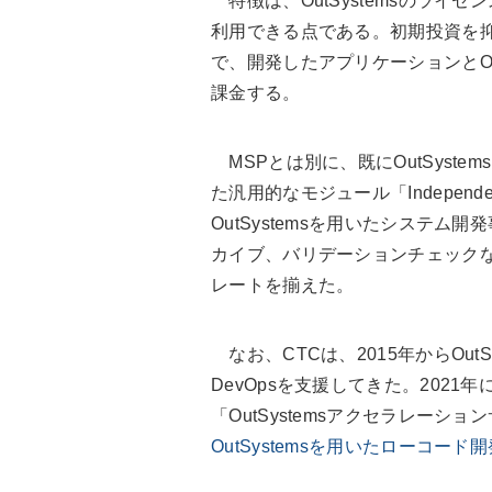
特徴は、OutSystemsのライ
利用できる点である。初期投資を
で、開発したアプリケーションとOu
課金する。
MSPとは別に、既にOutSyst
た汎用的なモジュール「Independent
OutSystemsを用いたシステ
カイブ、バリデーションチェック
レートを揃えた。
なお、CTCは、2015年からOut
DevOpsを支援してきた。2021年
「OutSystemsアクセラレーシ
OutSystemsを用いたローコー