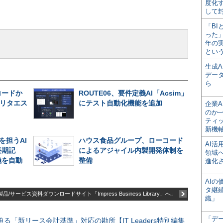
度化
して
「BI
った
年の
とい
生成
デー
ら
コードか
ROUTE06、要件定義AI「Acsim」
リタエス
にテスト自動化機能を追加
企業A
のか─
ティ
新機
を担うAI
ハウス食品グループ、ローコード
AI
長期記
によるアジャイル内製開発体制を
領域
義を自動
整備
進化
AI
タ継
品/サービス資料ダウンロードサイト「Impress Business Library」へ」
織」
「デ
る「新リース会計基準」対応の勘所【IT Leaders特別編集