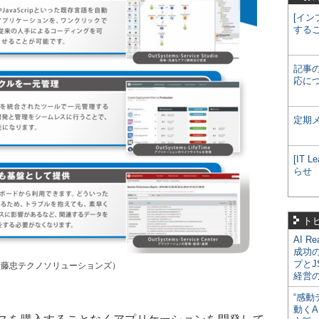
[イン
する
記事
応に
定期
[IT
らせ
ト
AI R
成功
プとJ
典：伊藤忠テクノソリューションズ）
経営
“感動
動くA