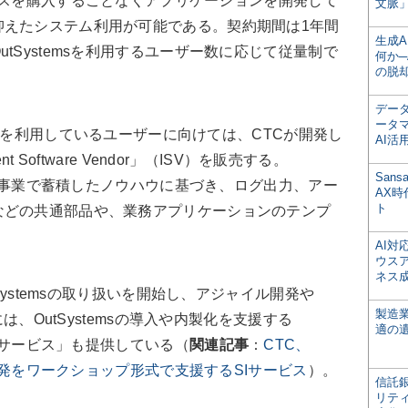
センスを購入することなくアプリケーションを開発して
文脈」
抑えたシステム利用が可能である。契約期間は1年間
生成
tSystemsを利用するユーザー数に応じて従量制で
何か─
の脱
デー
ータ
emsを利用しているユーザーに向けては、CTCが開発し
AI活
 Software Vendor」（ISV）を販売する。
San
ム開発事業で蓄積したノウハウに基づき、ログ出力、アー
AX
ト
などの共通部品や、業務アプリケーションのテンプ
AI
ウス
ネス
Systemsの取り扱いを開始し、アジャイル開発や
製造
には、OutSystemsの導入や内製化を支援する
適の
ョンサービス」も提供している（
関連記事
：
CTC、
ド開発をワークショップ形式で支援するSIサービス
）。
信託銀
リテ