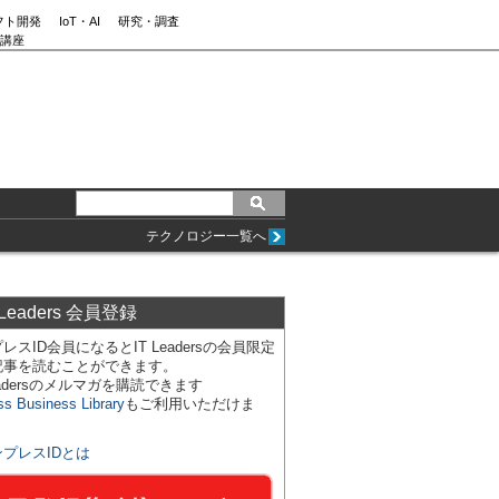
フト開発
IoT・AI
研究・調査
講座
テクノロジー一覧へ
 Leaders 会員登録
レスID会員になるとIT Leadersの会員限定
記事を読むことができます。
Leadersのメルマガを購読できます
ss Business Library
もご利用いただけま
ンプレスIDとは