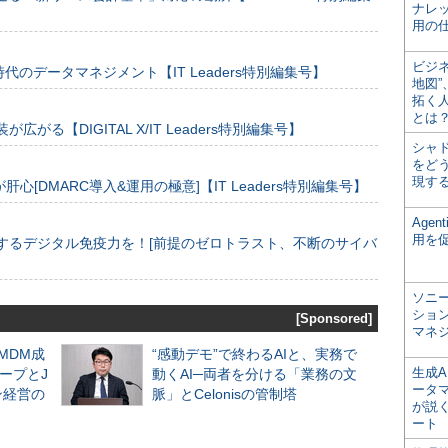
ナレ
用の仕
ビジ
のデータマネジメント【IT Leaders特別編集号】
地図
拓く
とは
装が広がる【DIGITAL X/IT Leaders特別編集号】
シャ
をどう
現す
[DMARC導入&運用の極意]【IT Leaders特別編集号】
Age
用を
するデジタル免疫力を！[前提のゼロトラスト、不断のサイバ
ソニ
ショ
[Sponsored]
マネ
るMDM成
“感動デモ”で終わるAIと、実務で
生成
ープとJ
動くAI─両者を分ける「業務の文
ータ
ン経営の
脈」とCelonisの管制塔
が説く
ート