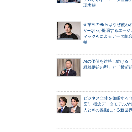
現実解
企業AIの95％はなぜ使わ
か─Qlikが提唱するエー
ィックAIによるデータ統
軸
AIの価値を維持し続ける
継続供給の型」と「横断
ビジネス全体を俯瞰する“
図”、概念データモデルが
人とAIの協働による新世