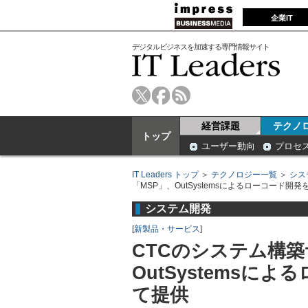
企業IT
デジタルビジネスを加速する専門情報サイト
経営課題
テクノ
トップ
ユーザー動向
プロセ
IT Leaders トップ
＞
テクノロジー一覧
＞
シス
「MSP」、OutSystemsによるローコード開
システム開発
[
新製品・サービス
]
CTCのシステム構築
OutSystemsに
て提供