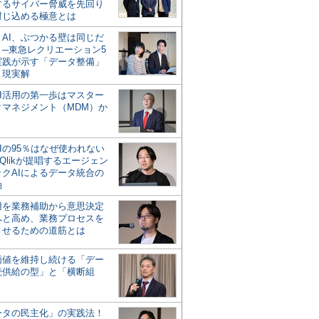
するサイバー脅威を先回り
封じ込める極意とは
とAI、ぶつかる壁は同じだ
」─東急レクリエーション5
実践が示す「データ整備」
う現実解
AI活用の第一歩はマスター
タマネジメント（MDM）か
Iの95％はなぜ使われない
Qlikが提唱するエージェン
ックAIによるデータ統合の
軸
活用を業務補助から意思決定
へと高め、業務プロセスを
させるための道筋とは
の価値を維持し続ける「デー
続供給の型」と「横断組
ータの民主化」の実践法！