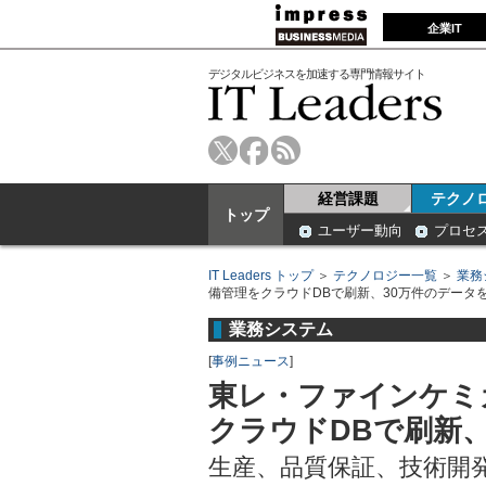
企業IT
デジタルビジネスを加速する専門情報サイト
経営課題
テクノ
トップ
ユーザー動向
プロセ
IT Leaders トップ
＞
テクノロジー一覧
＞
業務
備管理をクラウドDBで刷新、30万件のデータ
業務システム
[
事例ニュース
]
東レ・ファインケミ
クラウドDBで刷新
生産、品質保証、技術開発