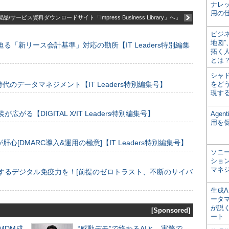
ナレ
用の仕
品/サービス資料ダウンロードサイト「Impress Business Library」へ」
ビジ
地図
る「新リース会計基準」対応の勘所【IT Leaders特別編集
拓く
とは
シャ
のデータマネジメント【IT Leaders特別編集号】
をどう
現す
装が広がる【DIGITAL X/IT Leaders特別編集号】
Age
用を
[DMARC導入&運用の極意]【IT Leaders特別編集号】
ソニ
ショ
マネ
するデジタル免疫力を！[前提のゼロトラスト、不断のサイバ
生成
ータ
が説く
[Sponsored]
ート
るMDM成
“感動デモ”で終わるAIと、実務で