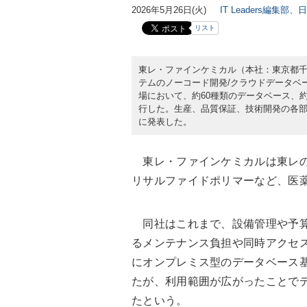
2026年5月26日(火)
IT Leaders編集部、
リスト
東レ・ファインケミカル（本社：東京都千
テムのノーコード開発/クラウドデータベー
場において、約60種類のデータベース、約
行した。生産、品質保証、技術開発の各部門
に発表した。
東レ・ファインケミカルは東レの
リサルファイドポリマーなど、医
同社はこれまで、設備管理や予算管
るメンテナンス負担や同時アクセス
にオンプレミス型のデータベース基盤
たが、利用範囲が広がったことで
たという。