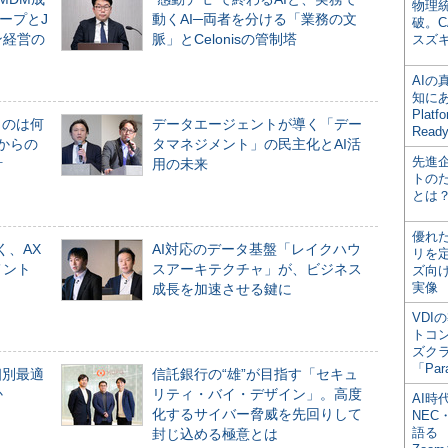
物理
ープとJ
動くAI─両者を分ける「業務の文
破。C
ン経営の
脈」とCelonisの管制塔
スズ
AI
知にある
Plat
ものは何
データエージェントが導く「デー
Read
からの
タマネジメント」の民主化とAI活
先進
計
用の未来
トの
とは
優れ
く、AX
AI対応のデータ基盤「レイクハウ
リを
メント
スアーキテクチャ」が、ビジネス
ズ向
実像
成長を加速させる鍵に
VDI
トコ
ズク
「Par
個別最適
信託銀行の“雄”が目指す「セキュ
か
リティ・バイ・デザイン」。高度
AI時
化するサイバー脅威を先回りして
NEC・
語る
封じ込める極意とは