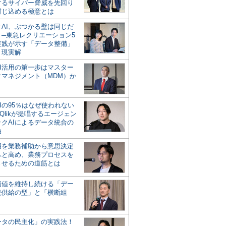
するサイバー脅威を先回り
封じ込める極意とは
とAI、ぶつかる壁は同じだ
」─東急レクリエーション5
実践が示す「データ整備」
う現実解
AI活用の第一歩はマスター
タマネジメント（MDM）か
Iの95％はなぜ使われない
Qlikが提唱するエージェン
ックAIによるデータ統合の
軸
活用を業務補助から意思決定
へと高め、業務プロセスを
させるための道筋とは
の価値を維持し続ける「デー
続供給の型」と「横断組
ータの民主化」の実践法！