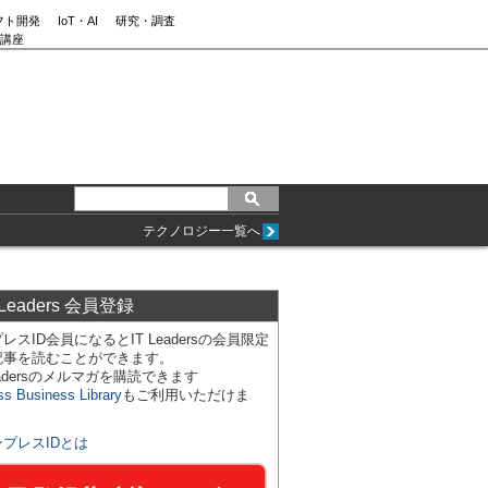
フト開発
IoT・AI
研究・調査
講座
テクノロジー一覧へ
 Leaders 会員登録
レスID会員になるとIT Leadersの会員限定
記事を読むことができます。
Leadersのメルマガを購読できます
ss Business Library
もご利用いただけま
ンプレスIDとは