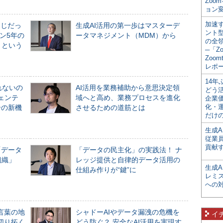
Zoo
ョン変
加速す
同じだっ
生成AI活用の第一歩はマスターデ
ント
ン5年の
ータマネジメント（MDM）から
の全
」という
─「Z
Zoomt
レポ
14
れないの
AI活用を業務補助から意思決定領
どう
ジェンテ
域へと高め、業務プロセスを進化
企業
化・
合の新機
させるための道筋とは
だけの
生成A
従業
貢献す
「データ
「データの民主化」の実践法！ ナ
組織」
レッジ提供と自律的データ活用の
生成
仕組み作りが“鍵”に
レミ
への
言葉の地
シャドーAIやデータ漏洩の危機を
イ
切り拓く
どう防ぐ？ 安全なAI活用を実現す