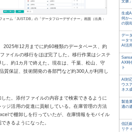
文脈」
生成
何か─
ォーム「JUST.DB」の「データフローデザイナー」画面（出典：
の脱
デー
ータ
AI活
、2025年12月までに約60種類のデータベース、約
添付ファイルの移行をほぼ完了した。移行作業はシステ
San
AX
導し、約1カ月で終えた。現在は、千葉、松山、守
ト
品質保証、技術開発の各部門など約300人が利用し
AI
ウス
ネス
した。添付ファイルの内容まで検索できるように
製造
レッジ活用の促進に貢献している。在庫管理の方法
適の
xcelで棚卸しを行っていたが、在庫情報をモバイル
認できるようになった。
信託銀
リテ