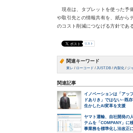
現在は、タブレットを使った予備
や取引先との情報共有を、紙から
のコスト削減につなげる方針であ
リスト
関連キーワード
東レ
/
ローコード
/
JUST.DB
/
内製化
/
ジ
関連記事
イノベーションは「アッ
ドありき」ではない─既存
生かしたAI変革を支援
ヤマト運輸、自社開発の
テムを「COMPANY」に
事業務を標準化し法改正