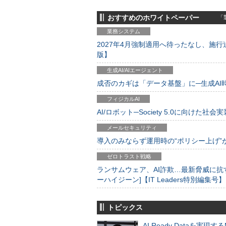
おすすめのホワイトペーパー
「製
業務システム
2027年4月強制適用へ待ったなし、施行迫
版】
生成AI/AIエージェント
成否のカギは「データ基盤」に─生成AI時代
フィジカルAI
AI/ロボット─Society 5.0に向けた社会実
メールセキュリティ
導入のみならず運用時の“ポリシー上げ”が肝心
ゼロトラスト戦略
ランサムウェア、AI詐欺…最新脅威に抗
ーハイジーン]【IT Leaders特別編集号】
トピックス
AI Ready Dataを実現す