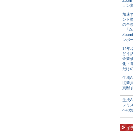
Zoo
ョン変
加速す
ント
の全
─「Z
Zoomt
レポ
14
どう
企業
化・
だけの
生成A
従業
貢献す
生成
レミ
への
イ