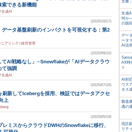
文脈」
検索できる新機能
/
生成AI
生成
何か─
(2025/10/17)
の脱
、データ基盤刷新のインパクトを可視化する：第2
デー
ータ
ジニアリング
/
経営管理
AI活
(2025/09/10)
San
AI戦略なし」─Snowflakeが「AIデータクラウ
AX
ト
めて強調
/
生成AI
AI
ウス
(2025/07/18)
ネス
を刷新してIcebergを採用、検証ではデータアクセ
向上
製造
適の
eberg
(2025/05/19)
信託銀
プレミスからクラウドDWHのSnowflakeに移行、
リテ