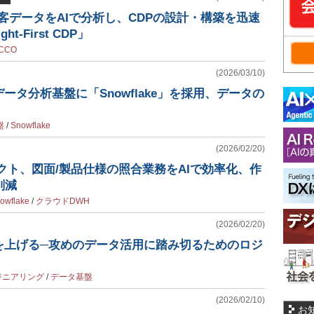
r、顧客データをAIで分析し、CDPの設計・構築を迅速
ht-First CDP」
CCO
(2026/03/10)
ータ分析基盤に「Snowflake」を採用、データの
盤
/
Snowflake
(2026/02/20)
クト、図面/製品仕様の照合業務をAIで効率化、作
削減
owflake
/
クラウドDWH
(2026/02/20)
を上げる─攻めのデータ活用に踏み切るためのロジ
ジニアリング
/
データ基盤
(2026/02/10)
お