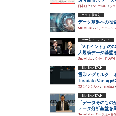
Streamlitでデ
日本航空
/
Snowflake
/
クラ
コスト最適化
データ基盤への投
Snowflake
/
バリューエン
データマネジメント
「Vポイント」のCC
大規模データ基盤
Snowflake
/
クラウドDWH
BI／BA／DWH
雪印メグミルク、
Teradata Vantag
雪印メグミルク
/
Teradata
BI／BA／DWH
「データそのものが
データ分析基盤を
Snowflake
/
データ活用基