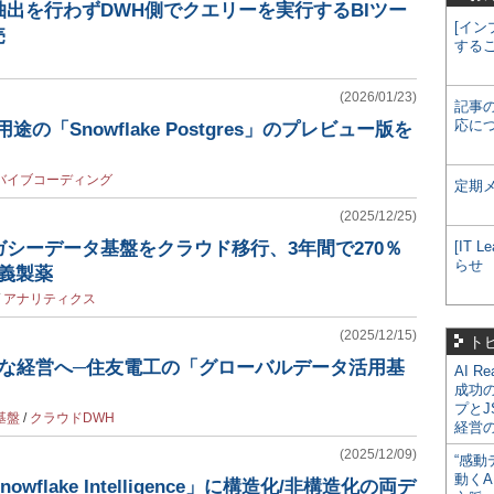
出を行わずDWH側でクエリーを実行するBIツー
[イン
売
する
(2026/01/23)
記事
応に
TP用途の「Snowflake Postgres」のプレビュー版を
バイブコーディング
定期
(2025/12/25)
シーデータ基盤をクラウド移行、3年間で270％
[IT
らせ
野義製薬
/
アナリティクス
(2025/12/15)
ト
ady”な経営へ─住友電工の「グローバルデータ活用基
AI R
成功
プとJ
基盤
/
クラウドDWH
経営
(2025/12/09)
“感動
動くA
wflake Intelligence」に構造化/非構造化の両デ