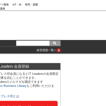
フト開発
IoT・AI
研究・調査
講座
経営課題一覧へ
 Leaders 会員登録
レスID会員になるとIT Leadersの会員限定
記事を読むことができます。
Leadersのメルマガを購読できます
ss Business Library
もご利用いただけま
ンプレスIDとは