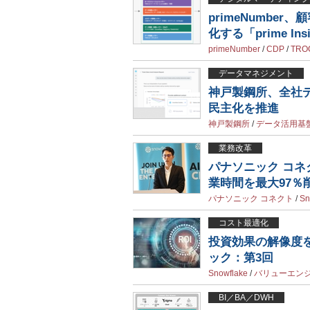
primeNumbe
化する「prime Insig
primeNumber
/
CDP
/
TRO
データマネジメント
神戸製鋼所、全社デ
民主化を推進
神戸製鋼所
/
データ活用基
業務改革
パナソニック コネ
業時間を最大97％
パナソニック コネクト
/
Sn
コスト最適化
投資効果の解像度
ック：第3回
Snowflake
/
バリューエン
BI／BA／DWH