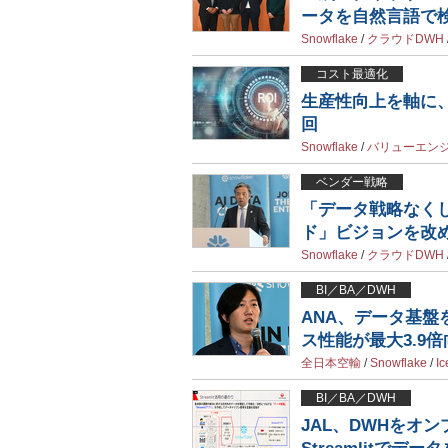
ータを自然言語で
Snowflake
/
クラウドDWH
コスト最適化
生産性向上を軸に
回
Snowflake
/
バリューエン
ベンダー戦略
「データ戦略なくして
ド」ビジョンを改
Snowflake
/
クラウドDWH
BI／BA／DWH
ANA、データ基盤
ス性能が最大3.9倍
全日本空輸
/
Snowflake
/
Ic
BI／BA／DWH
JAL、DWHをオン