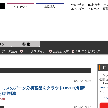
Web担当者
EC担当者
ソ
DCクラウド
製品導入
エネルギー
ドローン
教育
ロジー
特 集
データ活用
ワークスタイル
組織と人材
CIOコンピタンス
IT
インプ
公開
(2026/07/22)
IT 
Impre
レミスのデータ分析基盤をクラウドDWHで刷新、
す。
を8割削減
・
イ
leau
(2026/07/06)