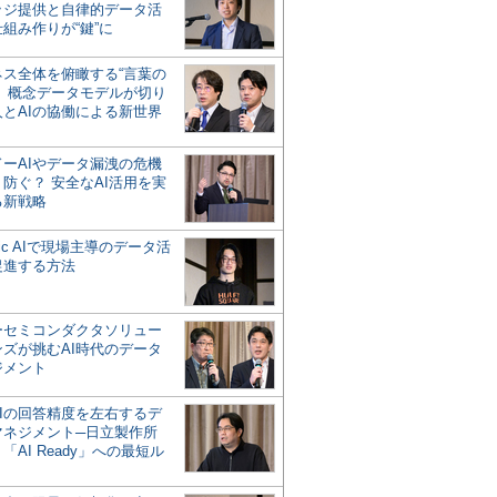
ッジ提供と自律的データ活
組み作りが“鍵”に
ネス全体を俯瞰する“言葉の
”、概念データモデルが切り
人とAIの協働による新世界
？
ドーAIやデータ漏洩の危機
防ぐ？ 安全なAI活用を実
る新戦略
ntic AIで現場主導のデータ活
促進する方法
ーセミコンダクタソリュー
ンズが挑むAI時代のデータ
ジメント
AIの回答精度を左右するデ
マネジメント─日立製作所
「AI Ready」への最短ル