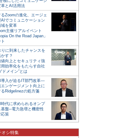
mを核にしたコミュニケーシ
革とAI活用法
るZoomの進化、エージェ
型AIでコミュニケーション
領域を変革
oom主催リアルイベント
opia On the Road Japan」
ート
年ぶりに到来したチャンスを
活かす？
価値向上とセキュリティ強
運用効率化をもたらす自社
“ドメイン”とは
I導入が迫るIT部門改革―
員エンゲージメント向上に
るRidgelinezの処方箋
AI時代に求められるオンプ
ス基盤─電力急増と機密性
対応策
チオシ特集