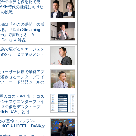
統合の限界を仮想化で突
ASE時代の飛躍に向けた
キの挑戦
の真価は「今この瞬間」の感
。「Data Streaming
form」で実現する「AI
y Data」を解説
企業で広がるAIエージェン
ためのデータマネジメント
？
たユーザー体験で業務アプ
定着させるエンタープライ
けノーコード開発ツールの
の導入コストを抑制！ コス
ンシャスなエンタープライ
ラスの仮想デスクトップ
allels RAS」とは
代の“基幹インフラ”へ──
NOT A HOTEL・DeNAが