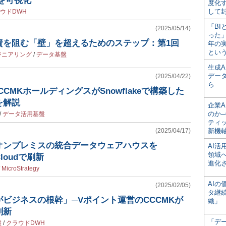
ータを可視化
度化
して
ウドDWH
「BI
(2025/05/14)
った
資を阻む「壁」を超えるためのステップ：第1回
年の
とい
ジニアリング
/
データ基盤
生成
デー
(2025/04/22)
ら
CMKホールディングスがSnowflakeで構築した
を解説
企業A
のか─
/
データ活用基盤
ティ
(2025/04/17)
新機
オンプレミスの統合データウェアハウスを
AI
領域
eCloudで刷新
進化
/
MicroStrategy
AI
(2025/02/05)
タ継
ビジネスの根幹」─Vポイント運営のCCCMKが
織」
刷新
「デ
盤
/
クラウドDWH