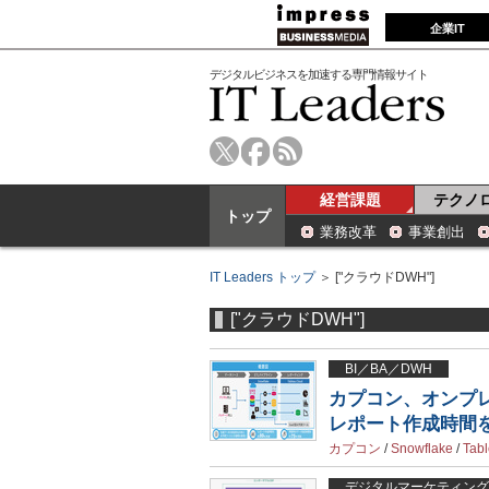
企業IT
デジタルビジネスを加速する専門情報サイト
経営課題
テクノ
トップ
業務改革
事業創出
IT Leaders トップ
＞ ["クラウドDWH"]
["クラウドDWH"]
BI／BA／DWH
カプコン、オンプ
レポート作成時間
カプコン
/
Snowflake
/
Tab
デジタルマーケティング