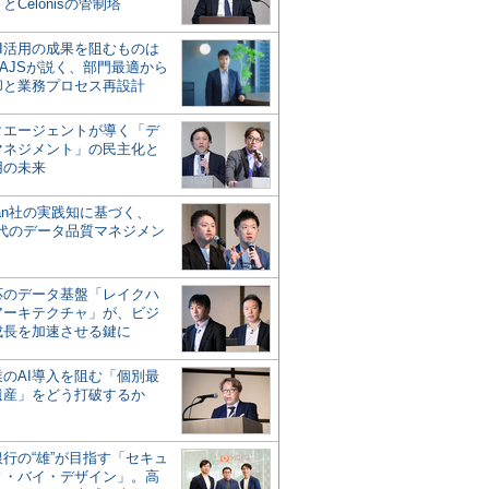
とCelonisの管制塔
AI活用の成果を阻むものは
AJSが説く、部門最適から
却と業務プロセス再設計
タエージェントが導く「デ
マネジメント」の民主化と
用の未来
san社の実践知に基づく、
時代のデータ品質マネジメン
対応のデータ基盤「レイクハ
アーキテクチャ」が、ビジ
成長を加速させる鍵に
業のAI導入を阻む「個別最
遺産」をどう打破するか
行の“雄”が目指す「セキュ
ィ・バイ・デザイン」。高