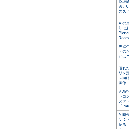
物理
破。C
スズ
AI
知にある
Plat
Read
先進
トの
とは
優れ
リを
ズ向
実像
VDI
トコ
ズク
「Par
AI時
NEC・
語る