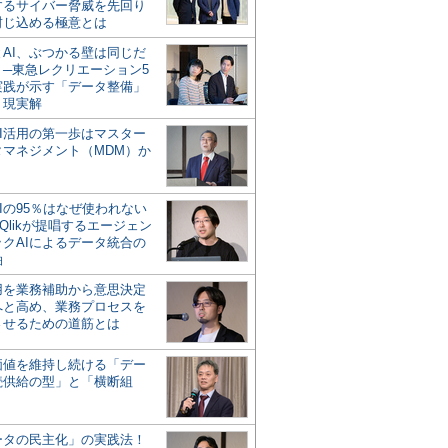
するサイバー脅威を先回り
封じ込める極意とは
とAI、ぶつかる壁は同じだ
」─東急レクリエーション5
実践が示す「データ整備」
う現実解
AI活用の第一歩はマスター
タマネジメント（MDM）か
Iの95％はなぜ使われない
Qlikが提唱するエージェン
ックAIによるデータ統合の
軸
活用を業務補助から意思決定
へと高め、業務プロセスを
させるための道筋とは
の価値を維持し続ける「デー
続供給の型」と「横断組
ータの民主化」の実践法！