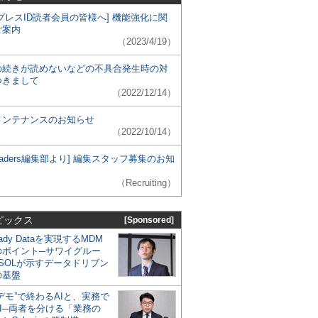
プレスID読者会員の皆様へ] 機能強化に関
ご案内
（2023/4/19）
の続きが読めないなどの不具合発生時の対
つきまして
（2022/12/14）
メンテナンスのお知らせ
（2022/10/14）
 Leaders編集部より] 編集スタッフ募集のお知
（Recruiting）
ピックス
[Sponsored]
eady Dataを実現するMDM
のポイント─サワイグルー
SOLが示すデータドリブン
の基盤
デモ”で終わるAIと、実務で
I─両者を分ける「業務の