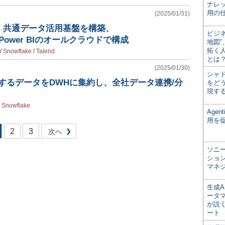
ナレ
用の仕
(2025/01/31)
、共通データ活用基盤を構築、
ビジ
end/Power BIのオールクラウドで構成
地図
拓く
/
Snowflake
/
Talend
とは
(2025/01/30)
シャ
するデータをDWHに集約し、全社データ連携/分
をどう
現す
/
Snowflake
Age
用を
2
3
次へ
ソニ
ショ
マネ
生成
ータ
が説く
ート