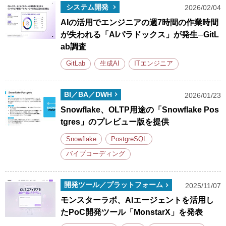
システム開発
2026/02/04
AIの活用でエンジニアの週7時間の作業時間
が失われる「AIパラドックス」が発生─GitL
ab調査
GitLab
生成AI
ITエンジニア
BI／BA／DWH
2026/01/23
Snowflake、OLTP用途の「Snowflake Pos
tgres」のプレビュー版を提供
Snowflake
PostgreSQL
バイブコーディング
開発ツール／プラットフォーム
2025/11/07
モンスターラボ、AIエージェントを活用し
たPoC開発ツール「MonstarX」を発表