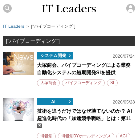
IT Leaders
＞ ["バイブコーディング"]
["バイブコーディング"]
システム開発
2026/07/24
大塚商会、バイブコーディングによる業務
自動化システムの短期開発SIを提供
大塚商会
バイブコーディング
SI
AI
2026/05/28
技術を追うだけではなぜ勝てないのか？ AI
超進化時代の「加速競争戦略」とは：第11
回
博報堂
博報堂DYホールディングス
AGI