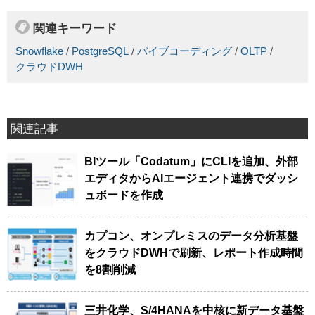
関連キーワード
Snowflake
/
PostgreSQL
/
バイブコーディング
/
OLTP
/
クラウドDWH
関連記事
BIツール「Codatum」にCLIを追加、外部
エディタからAIエージェント連携でダッシ
ュボードを作成
カプコン、オンプレミスのデータ分析基盤
をクラウドDWHで刷新、レポート作成時間
を8割削減
三井化学、S/4HANAを中核に新データ基盤