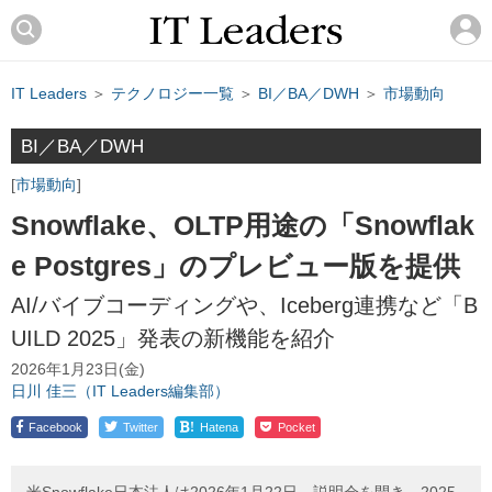
IT Leaders
＞
テクノロジー一覧
＞
BI／BA／DWH
＞
市場動向
BI／BA／DWH
市場動向
Snowflake、OLTP用途の「Snowflak
e Postgres」のプレビュー版を提供
AI/バイブコーディングや、Iceberg連携など「B
UILD 2025」発表の新機能を紹介
2026年1月23日(金)
日川 佳三（IT Leaders編集部）
!
Facebook
Twitter
Hatena
Pocket
米Snowflake日本法人は2026年1月22日、説明会を開き、2025