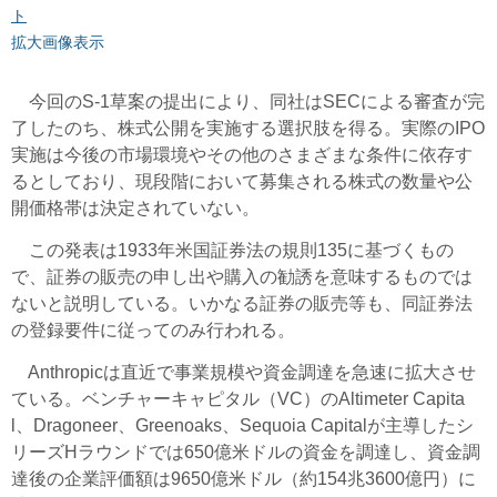
ト
拡大画像表示
今回のS-1草案の提出により、同社はSECによる審査が完
了したのち、株式公開を実施する選択肢を得る。実際のIPO
実施は今後の市場環境やその他のさまざまな条件に依存す
るとしており、現段階において募集される株式の数量や公
開価格帯は決定されていない。
この発表は1933年米国証券法の規則135に基づくもの
で、証券の販売の申し出や購入の勧誘を意味するものでは
ないと説明している。いかなる証券の販売等も、同証券法
の登録要件に従ってのみ行われる。
Anthropicは直近で事業規模や資金調達を急速に拡大させ
ている。ベンチャーキャピタル（VC）のAltimeter Capita
l、Dragoneer、Greenoaks、Sequoia Capitalが主導したシ
リーズHラウンドでは650億米ドルの資金を調達し、資金調
達後の企業評価額は9650億米ドル（約154兆3600億円）に