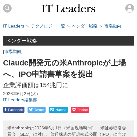
IT Leaders
＞
テクノロジー一覧
＞
ベンダー戦略
＞
市場動向
ベンダー戦略
市場動向
Claude開発元の米Anthropicが上場
へ、IPO申請書草案を提出
企業評価額は154兆円に
2026年6月2日(火)
IT Leaders編集部
!
Facebook
Twitter
Hatena
Pocket
米Anthropicは2026年6月1日（米国現地時間）、米証券取引委
員会（SEC）に対し、普通株式の新規株式公開（IPO）に向け