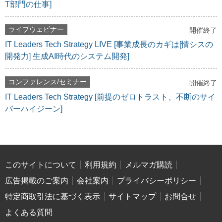
T部門の仕事]
ライブウェビナー
開催終了
IT Leaders Tech Strategy LIVE [事業成長のカギは[情シスの
開発力] 生成AI時代のシステム開発]
コンファレンス/セミナー
開催終了
IT Leaders Tech Strategy [前提のゼロトラスト、不断のサイ
バーハイジーン]
このサイトについて
利用規約
メルマガ購読
広告掲載のご案内
会社案内
プライバシーポリシー
特定商取引法に基づく表示
サイトマップ
お問合せ
よくある質問