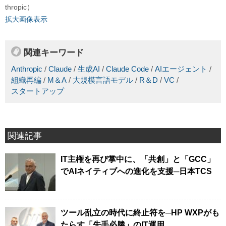
thropic）
拡大画像表示
関連キーワード
Anthropic
/
Claude
/
生成AI
/
Claude Code
/
AIエージェント
/
組織再編
/
M＆A
/
大規模言語モデル
/
R＆D
/
VC
/
スタートアップ
関連記事
IT主権を再び掌中に、「共創」と「GCC」
でAIネイティブへの進化を支援─日本TCS
ツール乱立の時代に終止符を─HP WXPがも
たらす「先手必勝」のIT運用