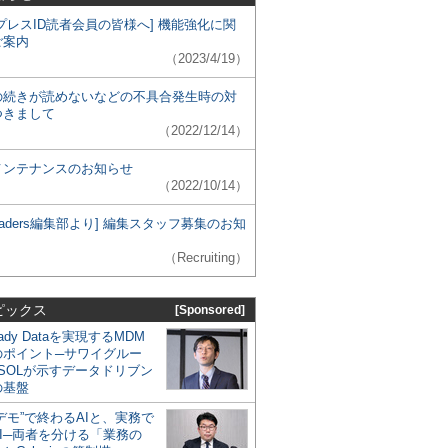
プレスID読者会員の皆様へ] 機能強化に関
ご案内
（2023/4/19）
の続きが読めないなどの不具合発生時の対
つきまして
（2022/12/14）
メンテナンスのお知らせ
（2022/10/14）
 Leaders編集部より] 編集スタッフ募集のお知
（Recruiting）
ピックス
[Sponsored]
eady Dataを実現するMDM
のポイント─サワイグルー
SOLが示すデータドリブン
の基盤
デモ”で終わるAIと、実務で
I─両者を分ける「業務の