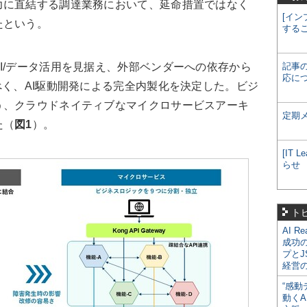
力に直結する調達業務において、延命措置ではなく
[イン
たという。
する
/データ活用を見据え、外部ベンダーへの依存から
記事
応に
べく、AI駆動開発による完全内製化を決定した。ビジ
う、クラウドネイティブなマイクロサービスアーキ
定期
た（
図1
）。
[IT
らせ
ト
AI R
成功
プとJ
経営
“感動
動くA