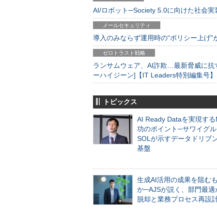
AI/ロボット─Society 5.0に向けた社会実
メールセキュリティ
導入のみならず運用時の“ポリシー上げ”が肝心
ゼロトラスト戦略
ランサムウェア、AI詐欺…最新脅威に抗
ーハイジーン]【IT Leaders特別編集号】
トピックス
AI Ready Dataを実現す
功のポイント─サワイグル
SOLが示すデータドリブ
基盤
生成AI活用の成果を阻む
か─AJSが説く、部門最適
脱却と業務プロセス再設