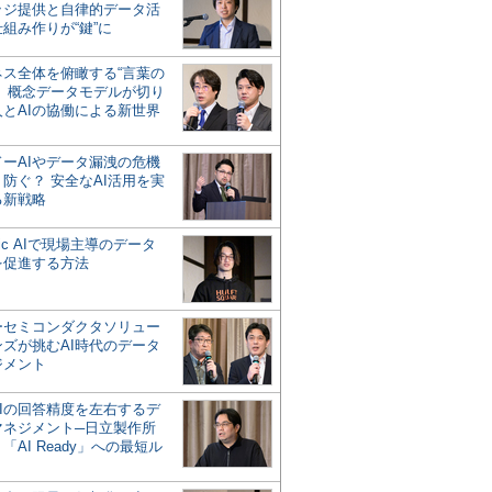
ッジ提供と自律的データ活
組み作りが“鍵”に
ネス全体を俯瞰する“言葉の
”、概念データモデルが切り
人とAIの協働による新世界
？
ドーAIやデータ漏洩の危機
防ぐ？ 安全なAI活用を実
る新戦略
ntic AIで現場主導のデータ
を促進する方法
ーセミコンダクタソリュー
ンズが挑むAI時代のデータ
ジメント
AIの回答精度を左右するデ
マネジメント─日立製作所
「AI Ready」への最短ル