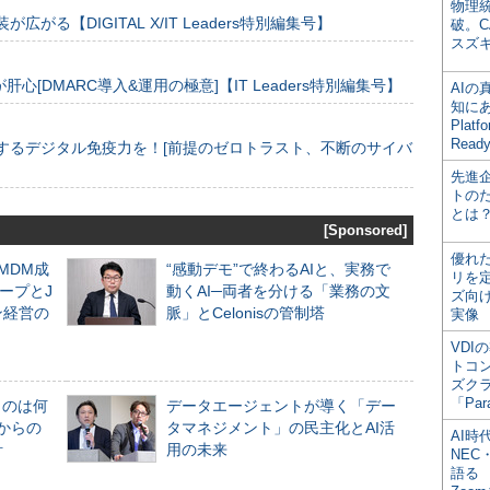
物理
装が広がる【DIGITAL X/IT Leaders特別編集号】
破。C
スズ
[DMARC導入&運用の極意]【IT Leaders特別編集号】
AI
知にある
Plat
Read
するデジタル免疫力を！[前提のゼロトラスト、不断のサイバ
先進
トの
とは
[Sponsored]
優れ
るMDM成
“感動デモ”で終わるAIと、実務で
リを
ープとJ
動くAI─両者を分ける「業務の文
ズ向
ン経営の
脈」とCelonisの管制塔
実像
VDI
トコ
ズク
「Par
ものは何
データエージェントが導く「デー
からの
タマネジメント」の民主化とAI活
AI時
計
用の未来
NEC・
語る