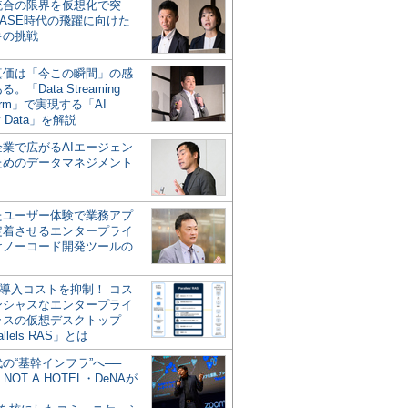
統合の限界を仮想化で突
ASE時代の飛躍に向けた
キの挑戦
の真価は「今この瞬間」の感
。「Data Streaming
form」で実現する「AI
y Data」を解説
企業で広がるAIエージェン
ためのデータマネジメント
？
たユーザー体験で業務アプ
定着させるエンタープライ
けノーコード開発ツールの
の導入コストを抑制！ コス
ンシャスなエンタープライ
ラスの仮想デスクトップ
allels RAS」とは
代の“基幹インフラ”へ──
NOT A HOTEL・DeNAが