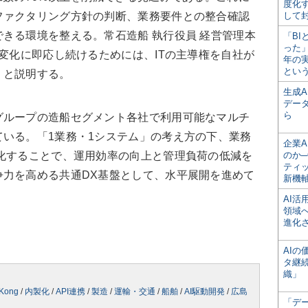
度化
ファクタリング方針の判断、業務要件との整合確認
して
きる環境を整える。常石造船 執行役員 経営管理本
「BI
った
「変化に即応し続けるためには、ITの主導権を自社が
年の
とい
」と説明する。
生成
デー
ら
ループの造船セグメント各社で利用可能なマルチ
いる。「1業務・1システム」の考え方の下、業務
企業A
化することで、運用効率の向上と管理負荷の低減を
のか─
ティ
争力を高める共通DX基盤として、水平展開を進めて
新機
AI
領域
進化
AI
タ継
織」
Kong
/
内製化
/
API連携
/
製造
/
運輸・交通
/
船舶
/
AI駆動開発
/
広島
「デ