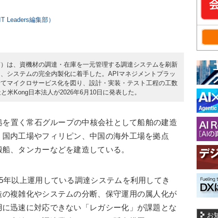
 Leaders編集部）
市）は、資機材の調達・在庫を一元管理する調達システムを刷新
し、システムの完全内製化に着手した。APIマネジメントプラッ
せてマイクロサービス化を図り、設計・実装・テスト工程の工数
米Kong日本法人が2026年6月10日に発表した。
拠を置く常石グループの中核会社として船舶の建造
。国内工場やフィリピン、中国の海外工場を拠点
搬船、タンカーなどを建造している。
5年以上運用している調達システムを利用してき
造の複雑化やシステムの分断、保守運用の属人化が
用に迅速に対応できない「レガシー化」が課題とな
お