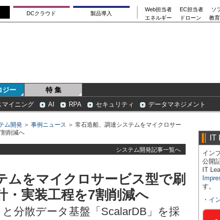
Web担当者
EC担当者
ソ
DCクラウド
製品導入
エネルギー
ドローン
教育
ロジー
特 集
スマイニング
AI
RPA
セキュリティ
データマネジメント
テム開発
＞
事例ニュース
＞ 常石造船、調達システムをマイクロサー
7割削減へ
IT
システム開発記事一覧へ
インプ
公開
IT 
テムをマイクロサービス型で刷
Impre
す。
計・実装工程を7割削減へ
・
イ
ct」と分散データ基盤「ScalarDB」を採