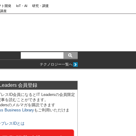
フト開発
IoT・AI
研究・調査
講座
テクノロジー一覧へ
 Leaders 会員登録
レスID会員になるとIT Leadersの会員限定
記事を読むことができます。
Leadersのメルマガを購読できます
ss Business Library
もご利用いただけま
ンプレスIDとは