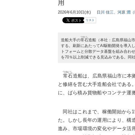
用
2026年6月10日(水)
日川 佳三、河原 潤（IT
リスト
つねいし
造船大手の
常石
造船（本社：広島県福山
する。刷新にあたってAI駆動開発を導入
トフォームと分散データ基盤を組み合わ
を70％以上削減できる見込みである。同社と
つねいし
常石
造船は、広島県福山市に本
と修繕を営む大手造船会社である
に、ばら積み貨物船やコンテナ運
同社はこれまで、稼働開始から1
た。しかし長年の運用により、構
進み、市場環境の変化やデータ活