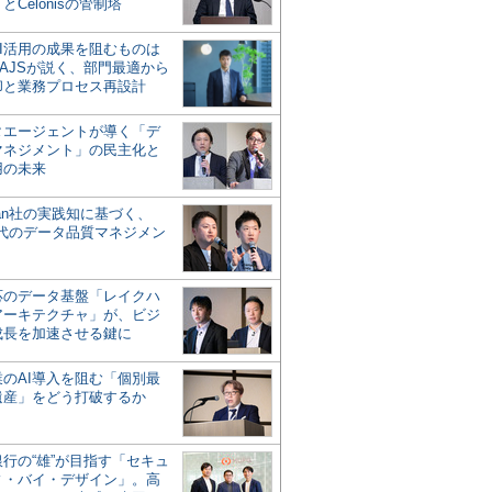
とCelonisの管制塔
AI活用の成果を阻むものは
AJSが説く、部門最適から
却と業務プロセス再設計
タエージェントが導く「デ
マネジメント」の民主化と
用の未来
san社の実践知に基づく、
時代のデータ品質マネジメン
対応のデータ基盤「レイクハ
アーキテクチャ」が、ビジ
成長を加速させる鍵に
業のAI導入を阻む「個別最
遺産」をどう打破するか
行の“雄”が目指す「セキュ
ィ・バイ・デザイン」。高