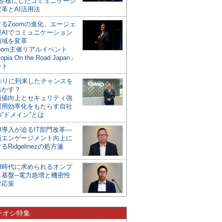
mを核にしたコミュニケーシ
革とAI活用法
るZoomの進化、エージェ
型AIでコミュニケーション
領域を変革
oom主催リアルイベント
opia On the Road Japan」
ート
年ぶりに到来したチャンスを
活かす？
価値向上とセキュリティ強
運用効率化をもたらす自社
“ドメイン”とは
I導入が迫るIT部門改革―
員エンゲージメント向上に
るRidgelinezの処方箋
AI時代に求められるオンプ
ス基盤─電力急増と機密性
対応策
チオシ特集