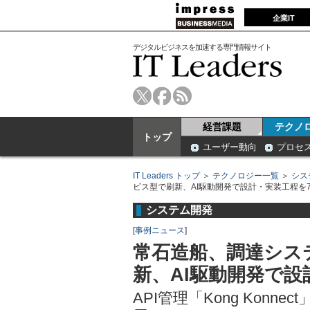
企業IT
デジタルビジネスを加速する専門情報サイト
経営課題
テクノ
トップ
ユーザー動向
プロセ
IT Leaders トップ
＞
テクノロジー一覧
＞
シス
ビス型で刷新、AI駆動開発で設計・実装工程を
システム開発
[
事例ニュース
]
常石造船、調達シス
新、AI駆動開発で設
API管理「Kong Konne