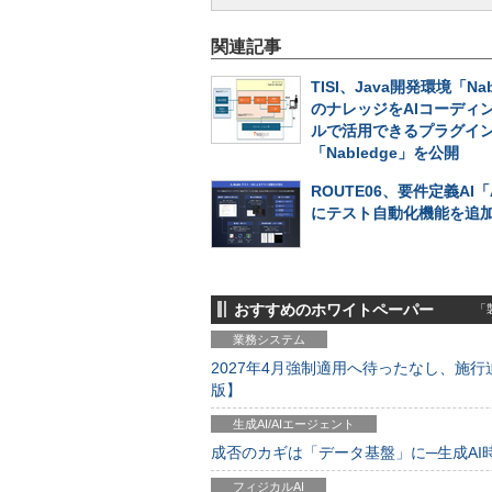
関連記事
TISI、Java開発環境「Nab
のナレッジをAIコーディ
ルで活用できるプラグイ
「Nabledge」を公開
ROUTE06、要件定義AI「
にテスト自動化機能を追
おすすめのホワイトペーパー
「製
業務システム
2027年4月強制適用へ待ったなし、施行迫
版】
生成AI/AIエージェント
成否のカギは「データ基盤」に─生成AI時代
フィジカルAI