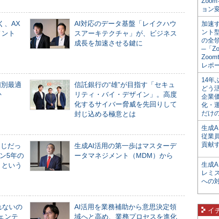
Zoo
ョン変
く、AX
AI対応のデータ基盤「レイクハウ
加速す
ント
メント
スアーキテクチャ」が、ビジネス
の全
成長を加速させる鍵に
─「Z
Zoomt
レポ
14
個別最適
信託銀行の“雄”が目指す「セキュ
どう
か
リティ・バイ・デザイン」。高度
企業
化するサイバー脅威を先回りして
化・
だけの
封じ込める極意とは
生成A
従業
貢献す
同じだっ
生成AI活用の第一歩はマスターデ
ン5年の
ータマネジメント（MDM）から
生成
」という
レミ
への
れないの
AI活用を業務補助から意思決定領
イ
ジェンテ
域へと高め、業務プロセスを進化