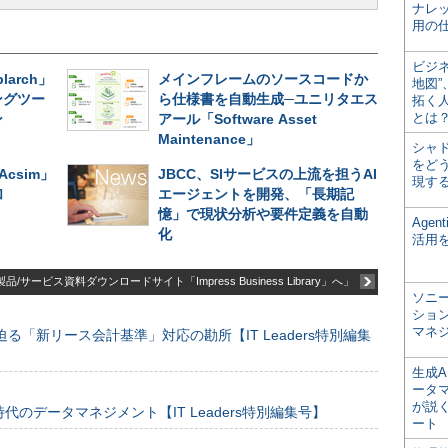
ナレ
用の仕
ビジ
larch」
メインフレームのソースコードか
地図
ングツー
ら仕様書を自動生成─ユニリタエス
拓く
とは
ン
アール「Software Asset
Maintenance」
シャ
をどう
Acsim」
JBCC、SIサービスの上流を担うAI
現す
加
エージェントを開発、「長期記
憶」で現状分析や要件定義を自動
Age
化
活用
品/サービス資料ダウンロードサイト「Impress Business Library」へ」
ソニ
ショ
マネ
る「新リース会計基準」対応の勘所【IT Leaders特別編集
生成
ータ
が説く
のデータマネジメント【IT Leaders特別編集号】
ート