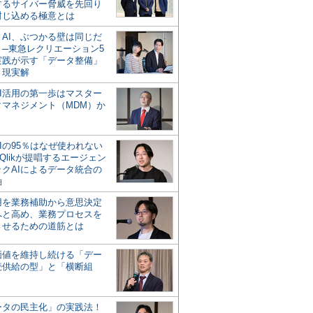
するサイバー脅威を先回り
封じ込める極意とは
とAI、ぶつかる壁は同じだ
」─東急レクリエーション5
実践が示す「データ整備」
う現実解
AI活用の第一歩はマスター
タマネジメント（MDM）か
Iの95％はなぜ使われない
Qlikが提唱するエージェン
ックAIによるデータ統合の
軸
活用を業務補助から意思決定
へと高め、業務プロセスを
させるための道筋とは
の価値を維持し続ける「デー
続供給の型」と「横断組
ータの民主化」の実践法！