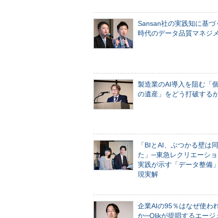
Sansan社の実践知に基づ
時代のデータ品質マネジ
製造業のAI導入を阻む「
の遺産」をどう打破する
「BIとAI、ぶつかる壁は
た」─東急レクリエーショ
実践が示す「データ整備
現実解
企業AIの95％はなぜ使わ
か─Qlikが提唱するエー