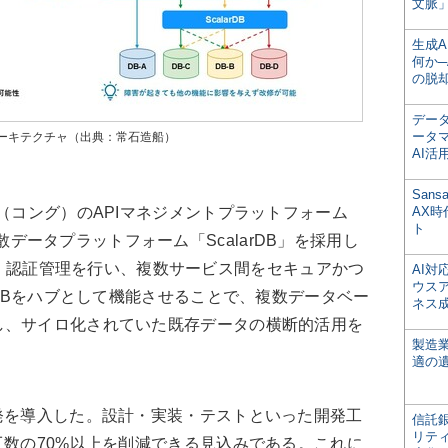
文脈」
生成
何か─
の脱
デー
ータ
ーキテクチャ（出典：常石造船）
AI活
San
（コング）のAPIマネジメントプラットフォーム
AX
ト
arの分散データプラットフォーム「ScalarDB」を採用し
なAPI・認証管理を行い、複数サービス間をセキュアかつ
AI
ウス
rDBをハブとして機能させることで、複数データベー
ネス
し、サイロ化されていた既存データの横断的活用を
製造
適の
発を導入した。設計・実装・テストといった開発工
信託銀
リテ
工数の70%以上を削減できる見込みである。これに