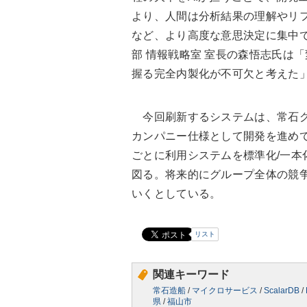
より、人間は分析結果の理解やリ
など、より高度な意思決定に集中で
部 情報戦略室 室長の森悟志氏は
握る完全内製化が不可欠と考えた
今回刷新するシステムは、常石グ
カンパニー仕様として開発を進めて
ごとに利用システムを標準化/一本
図る。将来的にグループ全体の競
いくとしている。
リスト
関連キーワード
常石造船
/
マイクロサービス
/
ScalarDB
/
県
/
福山市